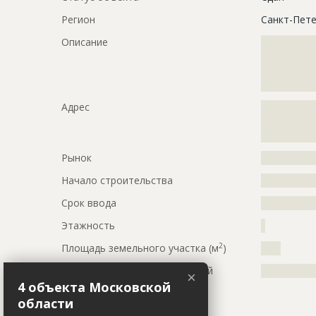
Регион
Санкт-Пете
Описание
?????????????
?????????????
?????????????
?????????????
Адрес
?????????????
?????????????
?????????????
Рынок
?????????????
Начало строительства
???????????
Срок ввода
???????????
Этажность
?
2
Площадь земельного участка (м
)
????
Тип используемых конструкций
?????????????
×
4 объекта Московской
Кровля
области