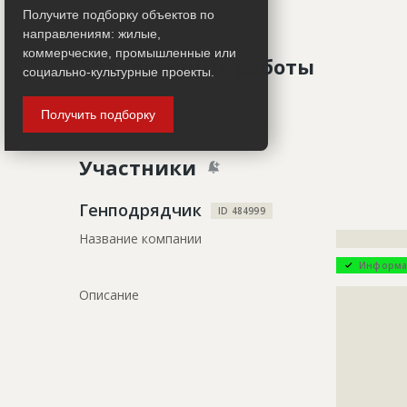
Работ не ведется
Получите подборку объектов по
направлениям: жилые,
коммерческие, промышленные или
Завершенные работы
социально-культурные проекты.
ID
120349
Получить подборку
Показать все
Название
Отделка ф
Участники
Дата обновления
??????????
Описание
?????????????
Генподрядчик
ID 484999
?????????????
Название компании
?????????????
?????????????
Информа
Этап строительства
Фасадные 
Описание
?????????????
Ответственный
???????????
?????????????
Предполагаемые потребности
?????????????
?????????????
?????????????
?????????????
?????????????
?????????????
?????????????
?????????????
?????????????
?????????????