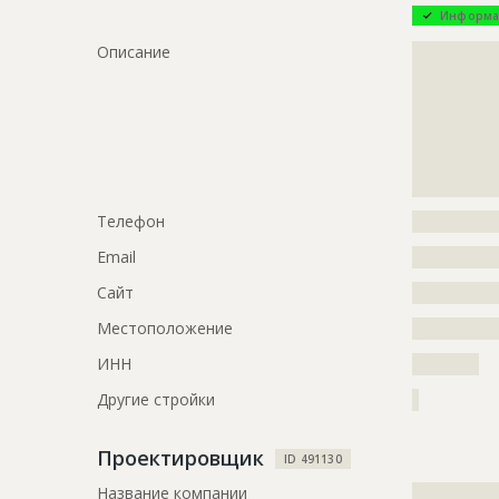
Информа
Предполагаемые потребности
?????????????
Описание
?????????????
?????????????
?????????????
?????????????
?????????????
?????????????
?????????????
Телефон
?????????????
Email
?????????????
Сайт
?????????????
Местоположение
?????????????
ИНН
??????????
Другие стройки
?
Проектировщик
ID 491130
Название компании
?????????????