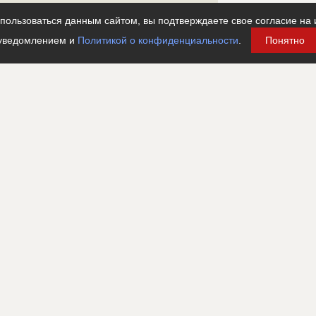
???????????????????????????????????????????????
ользоваться данным сайтом, вы подтверждаете свое согласие на 
тр не дозвонился до участника
уведомлением и
Политикой о конфиденциальности
.
Понятно
?????????????????????????
???????????????????????????????????????????????????
???????????????????????????????????????????????????
???????????????????????????????????????????????????
???????????????????????????????????????????????????
???????????????????????????????????????????????????
???
???????????????????????????????????????????????????
???????????????????????????????????????????????????
?????????????????????????????????