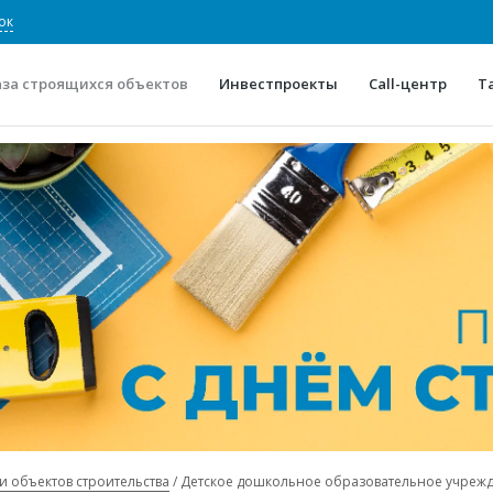
ок
аза строящихся объектов
Инвестпроекты
Call-центр
Т
О проекте
Конкурентные преимуще
Отзывы
Горячие объек
Глоссарий
Новости
и объектов строительства
Детское дошкольное образовательное учреж