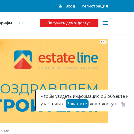
Вход
Регистрация
арифы
Получить демо-доступ
Платные услуги
ства
Рекламодателям
Call-центр
Инвестпроекты
ты
Чтобы увидеть информацию об объекте и
Подписка на Базу
участниках,
Закажите
демо-доступ
Пресс-релизы
Правила работы
дение