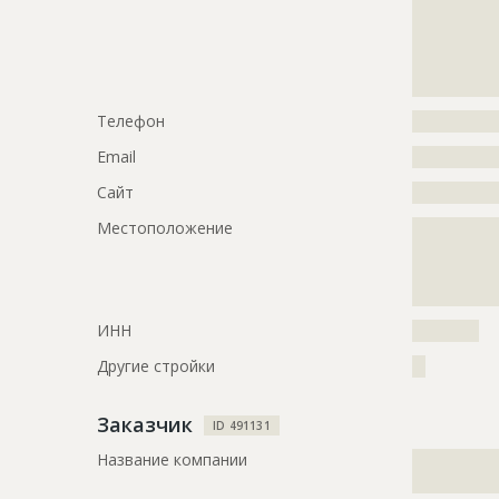
?????????????
?????????????
?????????????
?????????????
?????????????
?????????????
?????????????
???????
?????????????
Телефон
?????????????
?????????????
?????????????
Email
?????????????
?????????????
?????????????
Сайт
?????????????
?????????????
Местоположение
?????????????
?????????????
ID
114196
?????????????
?????????????
Название
Армировани
здания дет
ИНН
??????????
Дата обновления
??????????
Другие стройки
??
Описание
?????????????
?????????????
Заказчик
ID 491131
Этап строительства
Общестрои
Название компании
?????????????
?????????????
Ответственный
???????????