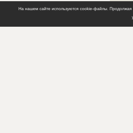
?????????????
На нашем сайте используются cookie-файлы. Продолжая п
Колл-цен
Руководитель
?????????????
Описание
?????????????
?????????????
?????????????
?????????????
?????????????
???????????
Email
?????????????
Сайт
???????????
Местоположение
?????????????
?????????????
?????????????
ИНН
??????????
Другие стройки
??