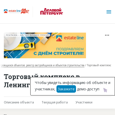
РЕКЛАМА • АО "ДП БИЗНЕС ПРЕСС"
строящихся объектов: реестр застройщиков и объектов строительства
Торговый комплекс
О проекте
Торговый комплекс в
Горячие объекты
Чтобы увидеть информацию об объекте и
Ленинградской области
участниках,
Закажите
демо-доступ
База строящихся объектов
Инвестпроекты
Описание объекта
Текущая работа
Участники
Глоссарий