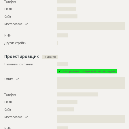
Телефон
?????????????????
торгового центра
Email
?????????????????
Дата обновления
??????????
Сайт
??????????????????
Описание
??????????????????????????????????????????????????????????
??????
Местоположение
??????????????????????????????????????????????????????????
?????????????????????????????
Этап строительства
Нулевой цикл
ИНН
??????????
Ответственный
???????????????????????????????????????????????
???????????????????????????????????????????????
Другие стройки
?
???????????????????????????????????????????????
??????????????????????????????????
Предполагаемые потребности
??????????????????????????????????????????????????????????
Проектировщик
ID 484278
??????????????????????????????????????????????????????????
??????????????????????????????????????????????????????????
Название компании
??????????
??????????????????????????????????????????????????????????
??????????????????????????????????????????????????????????
Информация проверена и подтверждена
???????
Описание
??????????????????????????????????????????????????????????
??????????????????????????????????????????????????????????
?????????
Телефон
????????????????????????????????????
Email
??????????????????
Сайт
???????????????
Местоположение
??????????????????????????????????????????????????????????
???????????
ИНН
??????????