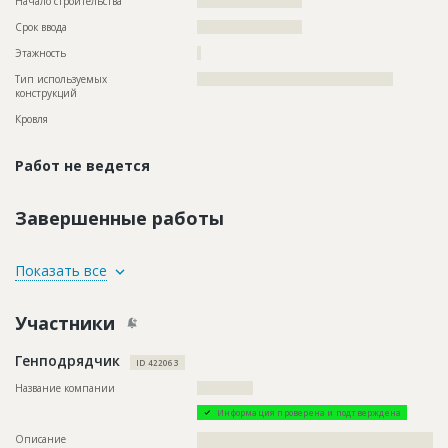
Начало строительства
?????????????????????
Срок ввода
?????????????????????
Этажность
?
Тип используемых
?????????????????????????????????????????????????
конструкций
Кровля
Работ не ведется
Завершенные работы
ID
135373
Показать все
Название
Внутренние работы
Участники
Дата обновления
??????????
Описание
??????????????????????????????????????????????????????????
Генподрядчик
??????????????????????????????????????????????????????????
ID 422063
??????????????????????????????????????????????????????????
??????????????????????????????????????????????????????????
Название компании
??????????????
??????????????????????????????????????????????????????????
Информация проверена и подтверждена
??????????????????????????
Описание
??????????????????????????????????????????????????????????
Этап строительства
Внутренние и отделочные работы