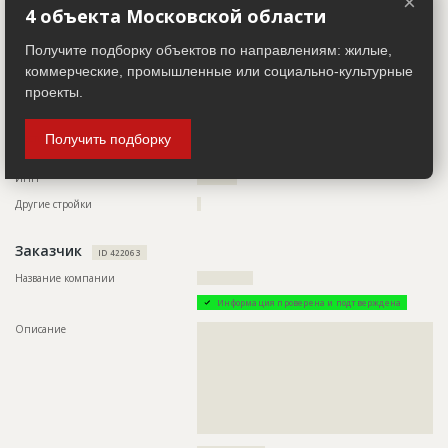
×
??????????????????????????????????????????????????????????
4 объекта Московской области
??????????????????????????????????????????????????????????
Ответственный
???????????????????????????????????????????????
??
???????????????????????????????????????????????
Получите подборку объектов по направлениям: жилые,
???????????????????????????????????????????????
Телефон
?????????????????
???????????????????????????????????????????????
коммерческие, промышленные или социально-культурные
????????????????????
Email
?????????????????
проекты.
Предполагаемые потребности
??????????????????????????????????????????????????????????
Сайт
??????????????????
??????????????????????????????????????????????????????????
??????????????????????????????????????????????????????????
Получить подборку
Местоположение
??????????????????????????????????????????????????????????
??????????????????????????????????????????????????????????
?????????????????????????????
??????????????????????????????????????????????????????????
??????????????????????????????????????????????????????????
ИНН
??????????
??????????????????????????????????????????????????????????
??????????????????????????????????????????????????????????
Другие стройки
?
??????????????????????????????????????????????????????????
??????????????????????????????????????????????????????????
??????????????????????????????????????????????????????????
Заказчик
ID 422063
??????????????????????????????????????????????????????????
??????????????????????????????????????????????????????????
Название компании
??????????????
??????????????????????????????????????????????????????????
??????????????????????????????????????????????????????????
Информация проверена и подтверждена
??????????????????????????????????????????????????????????
??????????????????????????????????????????????????????????
Описание
??????????????????????????????????????????????????????????
??????????????????????????????????????????????????????????
??????????????????????????????????????????????????????????
??????????????????????????????????????????????????????????
??????????????????????????????????????????????????????????
???
??????????????????????????????????????????????????????????
??????????????????????????????????????????????????????????
??????????????????????????????????????????????????????????
??????????????????????????????????????????????????????????
ID
113936
??
Название
Отливка стен подземной части здания