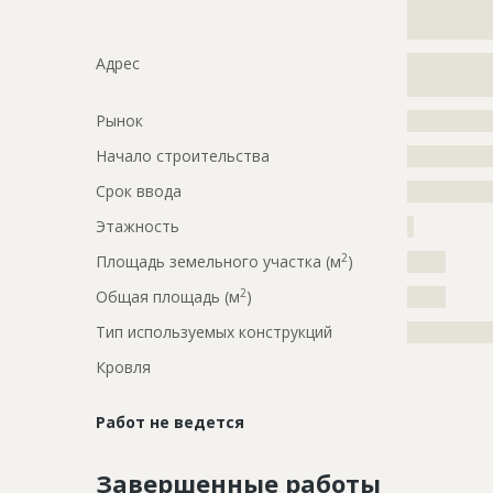
?????????????
?????????????
Адрес
?????????????
?????????????
Рынок
?????????????
Начало строительства
???????????
Срок ввода
???????????
Этажность
?
2
Площадь земельного участка (м
)
?????
2
Общая площадь (м
)
?????
Тип используемых конструкций
?????????????
Кровля
Работ не ведется
Завершенные работы