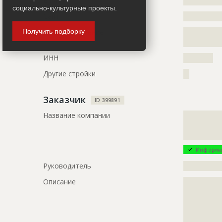
Email
?????????????
?????????????
социально-культурные проекты.
?????????????
Сайт
?????????????
?????????????
Получить подборку
Местоположение
?????????????
?????????????
?????????????
?????????????
?????????????
ИНН
??????????
?????????????
Другие стройки
??
?????????????
?????????????
?????????????
Заказчик
ID 399891
?????????????
Название компании
?????????????
?????????????
ID
113911
?????????????
Название
Строительс
Информа
здания спо
Руководитель
?????????????
Дата обновления
??????????
Описание
?????????????
Описание
?????????????
?????????????
?????????????
?????????????
?????????????
?????????????
?????????????
Этап строительства
Общестрои