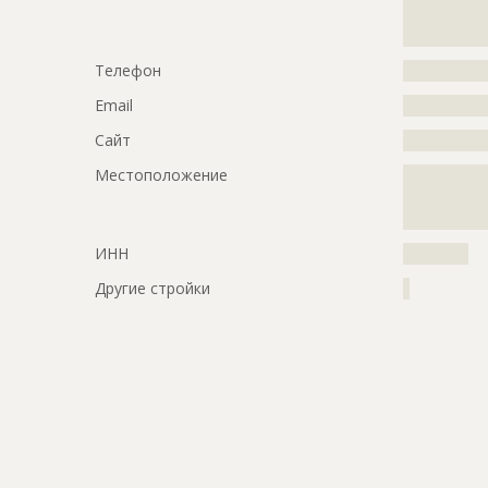
?????????????
????????
Телефон
?????????????
Email
?????????????
Сайт
?????????????
Местоположение
?????????????
?????????????
??????
ИНН
??????????
Другие стройки
?