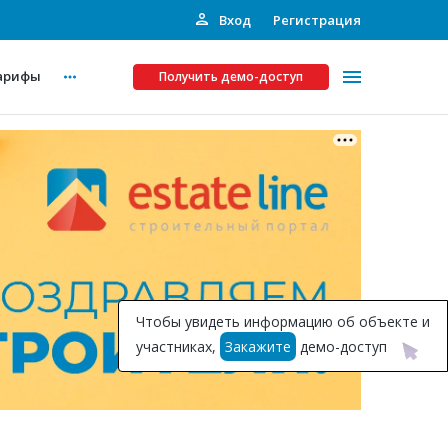
Вход
Регистрация
арифы
Получить демо-доступ
Платные услуги
ства
Рекламодателям
Call-центр
Инвестпроекты
ты
Чтобы увидеть информацию об объекте и
Подписка на Базу
участниках,
Закажите
демо-доступ
Пресс-релизы
Правила работы