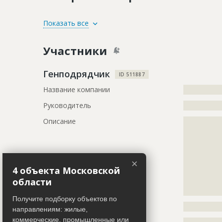
ID
120304
Показать все
Название
Отделка п
Участники
Дата обновления
??????????
Описание
?????????????
Генподрядчик
ID 511887
?????????????
Название компании
?????????????
?????????????
?????????????
Руководитель
?????????????
Этап строительства
Внутренни
Описание
?????????????
?????????????
Ответственный
???????????
?????????????
???????????
?????????????
???????????
?????????????
???????????
×
4 объекта Московской
?????????????
???????????
области
?????????????
???????????
????????????
???????????
Получите подборку объектов по
Телефон
?????????????
Предполагаемые потребности
?????????????
направлениям: жилые,
?????????????
коммерческие, промышленные или