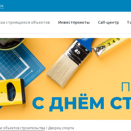
ок
аза строящихся объектов
Инвестпроекты
Call-центр
Т
О проекте
Конкурентные преимуще
Отзывы
Горячие объек
Глоссарий
Новости
и объектов строительства
Дворец спорта