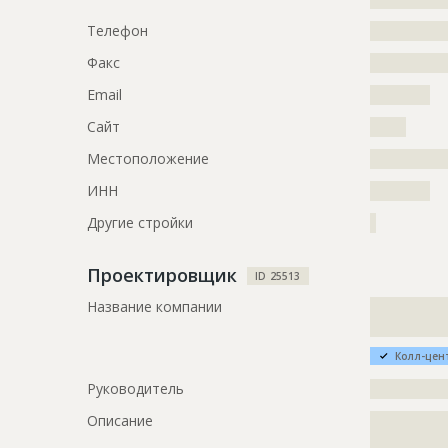
Телефон
?????????????
Ответственный
???????????
???????????
Факс
?????????????
???????????
???????????
Email
??????????
???????????
Сайт
??????
???????????
???????????
Местоположение
?????????????
Предполагаемые потребности
?????????????
ИНН
??????????
?????????????
Другие стройки
?
?????????????
?????????????
Проектировщик
ID 25513
Название компании
?????????????
?????????????
Колл-цен
Руководитель
?????????????
Описание
?????????????
?????????????