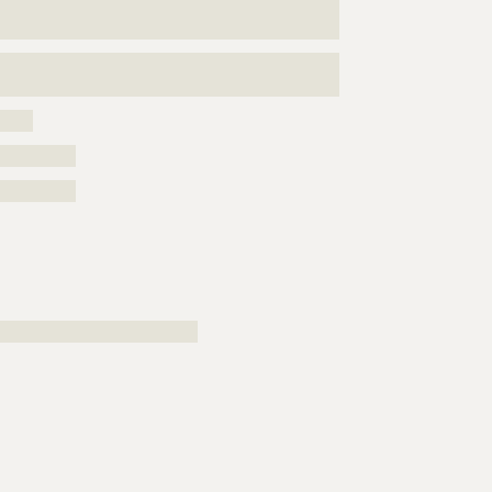
???????????????????????????????????????????????????
??????????????????????????????
???????????????????????????????????????????????????
?
?????
??????????
??????????
??????????????????????????????