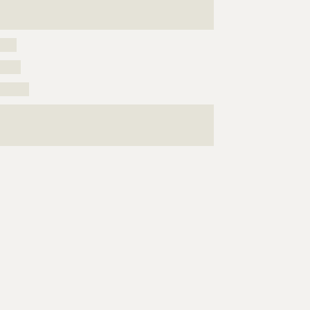
???????????????????????????????????????????????????
????
?????
???????
???????????????????????????????????????????????????
???????????????????????????????????????????????????