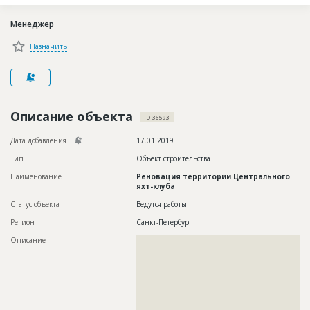
Новости
Менеджер
Платные услуги
Назначить
Пресс-релизы
Правила работы
Контакты
Описание объекта
ID 36593
Личный кабинет
Дата добавления
17.01.2019
Тип
Объект строительства
Наименование
Реновация территории Центрального
яхт-клуба
Статус объекта
Ведутся работы
Регион
Санкт-Петербург
Описание
??????????????????????????????????????????????????????????
??????????????????????????????????????????????????????????
??????????????????????????????????????????????????????????
??????????????????????????????????????????????????????????
??????????????????????????????????????????????????????????
??????????????????????????????????????????????????????????
??????????????????????????????????????????????????????????
??????????????????????????????????????????????????????????