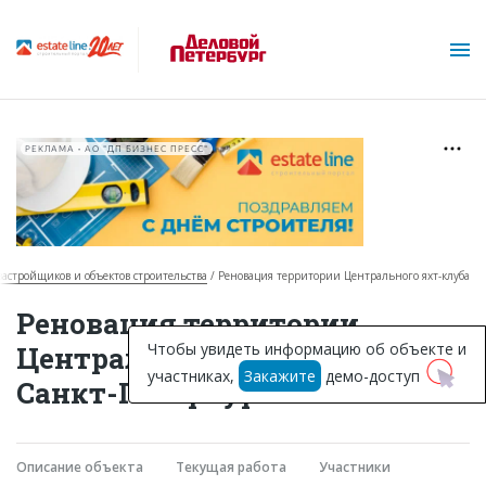
РЕКЛАМА • АО "ДП БИЗНЕС ПРЕСС"
 застройщиков и объектов строительства
Реновация территории Центрального яхт-клуба
О проекте
Реновация территории
Горячие объекты
Чтобы увидеть информацию об объекте и
Центрального яхт-клуба в
участниках,
Закажите
демо-доступ
База строящихся объектов
Санкт-Петербурге
Инвестпроекты
Глоссарий
Описание объекта
Текущая работа
Участники