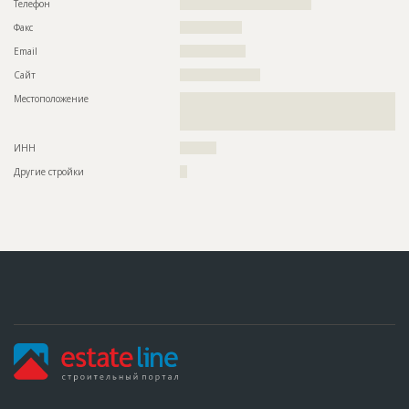
Телефон
????????????????????????????????????
Факс
?????????????????
Email
??????????????????
Сайт
??????????????????????
Местоположение
??????????????????????????????????????????????????????????
??????????????????????????????????????????????????????????
?????????????
ИНН
??????????
Другие стройки
??