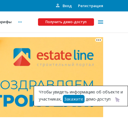
Вход
Регистрация
арифы
Получить демо-доступ
Платные услуги
ства
Рекламодателям
Call-центр
Инвестпроекты
ты
Чтобы увидеть информацию об объекте и
Подписка на Базу
участниках,
Закажите
демо-доступ
Пресс-релизы
Правила работы