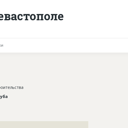
евастополе
ки
роительства
луба
???????????????????????????????????????????????????