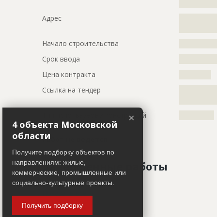
?????????????
Адрес
?????????????
??
Начало строительства
???????????
Срок ввода
???????????
Цена контракта
???????????
Ссылка на тендер
?????????????
?????????????
Тип используемых конструкций
????????????
×
4 объекта Московской
области
Работ не ведется
Получите подборку объектов по
направлениям: жилые,
Завершенные работы
коммерческие, промышленные или
социально-культурные проекты.
ID
122685
Показать все
Получить подборку
Название
Внутренни