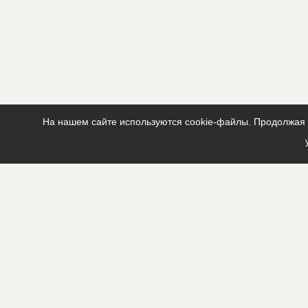
???????????
???????????
???
Предполагаемые потребности
?????????????
?????????????
?????????????
?????????????
На нашем сайте используются cookie-файлы. Продолжая п