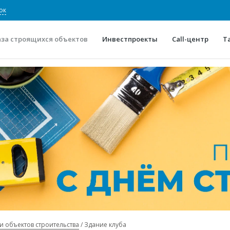
ок
аза строящихся объектов
Инвестпроекты
Call-центр
Т
О проекте
Конкурентные преимуще
Отзывы
Горячие объек
Глоссарий
Новости
и объектов строительства
Здание клуба