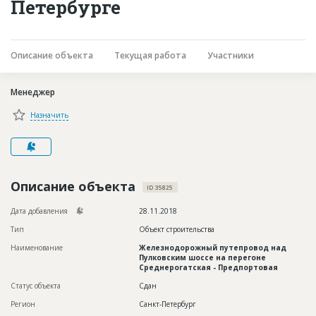
Петербурге
Новости
Платные услуги
Описание объекта
Текущая работа
Участники
Пресс-релизы
Правила работы
Менеджер
Контакты
Назначить
Личный кабинет
Описание объекта
ID 35825
Дата добавления
28.11.2018
Тип
Объект строительства
Наименование
Железнодорожный путепровод над
Пулковским шоссе на перегоне
Среднерогатская - Предпортовая
Статус объекта
Сдан
Регион
Санкт-Петербург