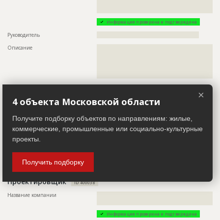
Этап строительства
Изыскательские работы и проектирование
??????????????????????????????????????????????????????????
?????????????????????????????????????????????????
Ответственный
???????????????????????????????????????????????
???????????????????????????????????????????????
Информация проверена и подтверждена
???????????????????????????????????????????????
?????????????????????????????????????
Руководитель
????????????????????????????????????????????????????
Предполагаемые потребности
??????????????????????????????????????????????????????????
Описание
??????????????????????????????????????????????????????????
?????????????????????????????????????????????????????
??????????????????????????????????????????????????????????
??????????????????????????????????????????????????????????
??????????????????????????????????????????????????????????
???????????
Телефон
?????????????????
×
4 объекта Московской области
Email
???????????????????
Сайт
???????????????????
Получите подборку объектов по направлениям: жилые,
Местоположение
??????????????????????????????????????????????????????????
коммерческие, промышленные или социально-культурные
????????????????????????????????????????????
проекты.
ИНН
??????????
Другие стройки
??
Получить подборку
Проектировщик
ID 400038
Название компании
??????????????????????????????????????????????????????????
???????????????????????????
Информация проверена и подтверждена