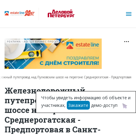
РЕКЛАМА • АО "ДП БИЗНЕС ПРЕСС"
рожный путепровод над Пулковским шоссе на перегоне Среднерогатская - Предпортовая
О проекте
Железнодорожный
Горячие объекты
Чтобы увидеть информацию об объекте и
путепровод над Пулковским
участниках,
Закажите
демо-доступ
База строящихся объектов
шоссе на перегоне
Среднерогатская -
Инвестпроекты
Предпортовая в Санкт-
Глоссарий