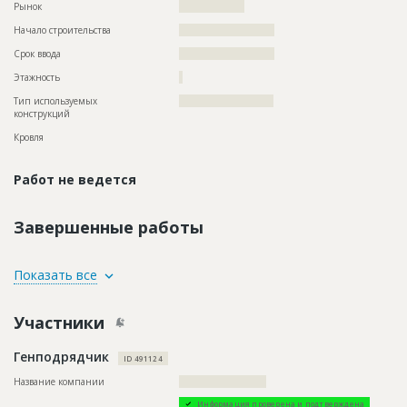
Рынок
??????????????????
Начало строительства
?????????????????????
Срок ввода
?????????????????????
Этажность
?
Тип используемых
??????????????????????????
конструкций
Кровля
Работ не ведется
Завершенные работы
ID
109882
Показать все
Название
Рытье траншей при строительстве газопровода
Участники
Дата обновления
??????????
Описание
??????????????????????????????????????????????????????????
Генподрядчик
??????????????????????????????????????????????????????????
ID 491124
??????????????????????????????????????????????????????????
???????
Название компании
????????????????????????
Этап строительства
Нулевой цикл
Информация проверена и подтверждена