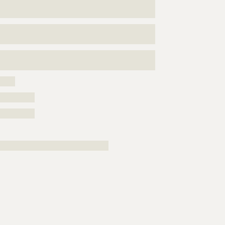
???????????????????????????????????????????????????
???????????????????????????????????????????????????
???????????????????????????????????????????????????
?????????????????
???????????????????????????????????????????????????
??????????????????????????????????
?????
??????????
??????????
????????????????????????????????????