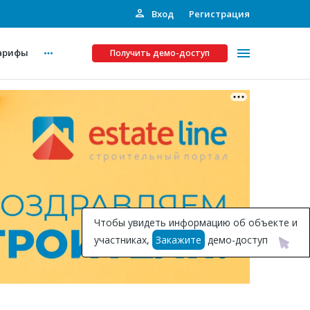
Вход
Регистрация
арифы
Получить демо-доступ
Платные услуги
ства
Рекламодателям
Call-центр
Инвестпроекты
ты
Чтобы увидеть информацию об объекте и
Подписка на Базу
участниках,
Закажите
демо-доступ
Пресс-релизы
Правила работы