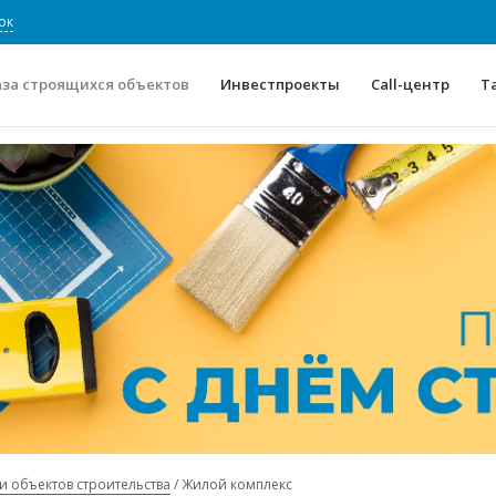
ок
аза строящихся объектов
Инвестпроекты
Call-центр
Т
О проекте
Конкурентные преимуще
Отзывы
Горячие объек
Глоссарий
Новости
и объектов строительства
Жилой комплекс