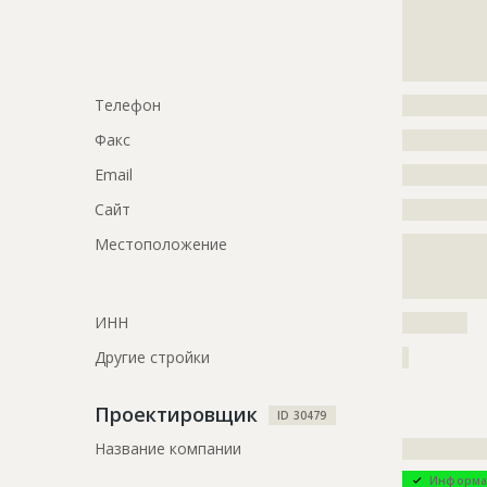
?????????????
Предполагаемые потребности
?????????????
?????????????
?????????????
?????????????
?????????????
?????????????
?????????????
?????????????
Телефон
?????????????
?????????????
Факс
?????????????
?????????????
?????????????
Email
?????????????
Сайт
?????????????
ID
136570
Местоположение
?????????????
Название
Внутренни
?????????????
?
Дата обновления
??????????
ИНН
??????????
Описание
?????????????
Другие стройки
?
Этап строительства
Внутренни
Ответственный
???????????
Проектировщик
???????????
ID 30479
???????????
Название компании
?????????????
???????????
???????????
Информа