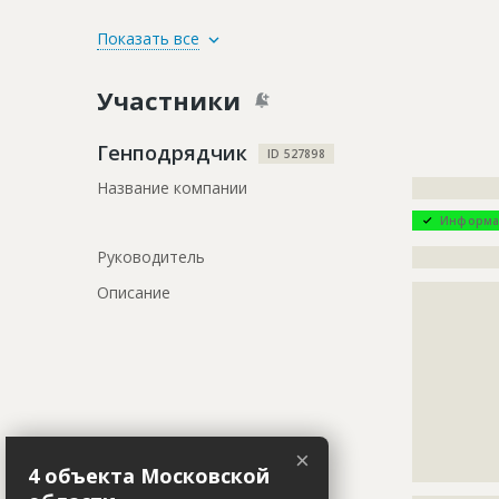
ID
146300
Показать все
Название
Отделка п
Участники
Дата обновления
??????????
Описание
?????????????
Генподрядчик
ID 527898
?????????????
Название компании
?????????????
?????????????
Информа
Этап строительства
Внутренни
Руководитель
?????????????
Ответственный
???????????
???????????
Описание
?????????????
????
?????????????
?????????????
Предполагаемые потребности
?????????????
?????????????
?????????????
?????????????
?????????????
?????????????
?????????????
?????????????
?????????????
?????????????
?????????????
×
?????????????
4 объекта Московской
?????????????
?????????????