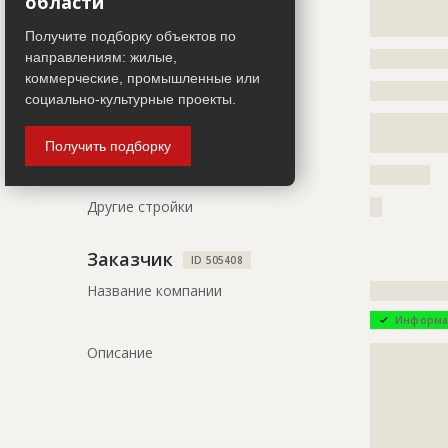
области
Телефон
?????????????
?????????????
?????????????
?????????????
Получите подборку объектов по
?????????????
направлениям: жилые,
Email
?????????????
?????????????
коммерческие, промышленные или
Сайт
?????????????
?????????????
социально-культурные проекты.
???????????
Местоположение
?????????????
?????????????
Получить подборку
ID
141121
ИНН
??????????
Название
Работы на 
Другие стройки
??
Дата обновления
??????????
Заказчик
ID 505408
Описание
?????????????
?????????????
Название компании
?????????????
Этап строительства
Фасадные 
Информа
Ответственный
???????????
Описание
?????????????
???????????
?????????????
???????????
?????????????
???????????
?????????????
???????????
?????????????