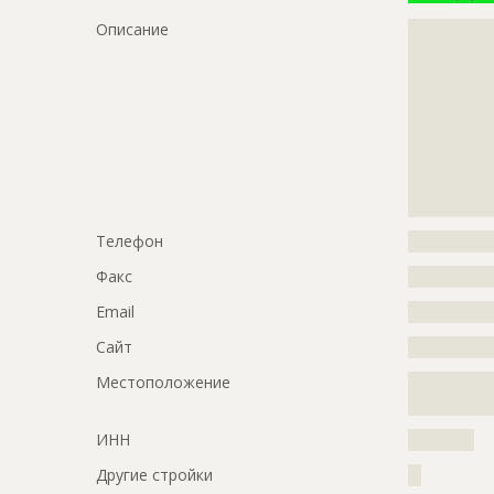
Предполагаемые потребности
?????????????
Описание
?????????????
?????????????
?????????????
?????????????
?????????????
?????????????
?????????????
?????????????
?????????????
?????????????
?????????????
?????????????
?????????????
ID
131118
???????
Название
Отливка ка
Телефон
?????????????
Дата обновления
??????????
Факс
?????????????
Описание
?????????????
Email
?????????????
Этап строительства
Общестрои
Сайт
?????????????
Ответственный
???????????
Местоположение
?????????????
???????????
?????????????
???????????
???????????
ИНН
??????????
???????????
Другие стройки
??
???????????