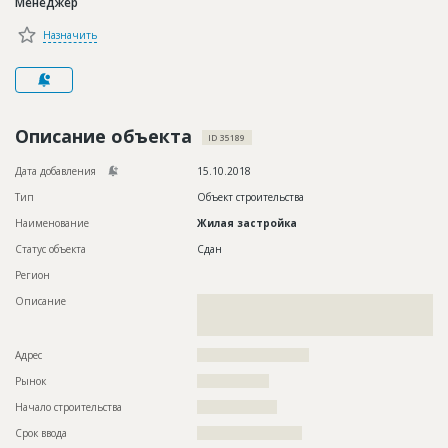
Менеджер
Новости
Назначить
Платные услуги
Пресс-релизы
Правила работы
Описание объекта
ID 35189
Контакты
Дата добавления
15.10.2018
Тип
Объект строительства
Личный кабинет
Наименование
Жилая застройка
Статус объекта
Сдан
Регион
Описание
??????????????????????????????????????????????????????????
??????????????????????????????????????????????????????????
???????????????????????????????????????????????
Адрес
????????????????????????????
Рынок
??????????????????
Начало строительства
????????????????
Срок ввода
?????????????????????