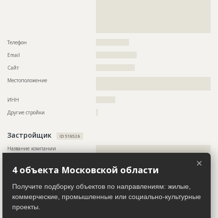
??????????????????????????????????????????????????????????
??????????????????????????????????????????????????????????
??????????????????????????????????????????????????????????
??????????????????????????????????????????????????????????
??????????????????????????????????????????????????????????
??????????????????????????????????????????????????????????
??????????????????????????????????????????????????????????
??????????????????????????????????????????????????????????
??????????????????????????????????????????????????????????
?????????
??????????????????????????????????????????????????????????
Телефон
?????????????????
??????????????????????????????????????????????????????????
??????????????????????????????????????????????????????????
Email
?????????????????????
??????????????????????????????????????????????????????????
????????????????????????????????????????????????????????
Сайт
????????????????????
Местоположение
??????????????????????????????????????????????????????????
ID
114198
??????????????????????????????????????
Название
Фасадные и внутренние работы
ИНН
??????????
Дата обновления
??????????
Другие стройки
?
Описание
??????????????????????????????????????????????????????????
???????????????????????????????????????
Застройщик
ID 516526
Этап строительства
Фасадные работы и остекление
Название компании
??????????????????????????????????????????????????????????
Ответственный
???????????????????????????????????????????????
???????????????????
×
???????????????????????????????????????????????
4 объекта Московской области
Информация проверена и подтверждена
???????????????????????????????????????
Руководитель
??????????????????????????????????????????????????
Предполагаемые потребности
??????????????????????????????????????????????????????????
Получите подборку объектов по направлениям: жилые,
??????????????????????????????????????????????????????????
Описание
??????????????????????????????????????????????????????????
??????????????????????????????????????????????????????????
коммерческие, промышленные или социально-культурные
??????????????????????????????????????????????????????????
??????????????????????????????????????????????????????????
проекты.
??????????????????????????????????????????????????????????
??????????????????????????????????????????????????????????
??????????????????????????????????????????????????????????
??????????????????????????????????????????????????????????