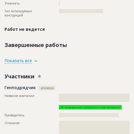
Этажность
?
Тип используемых
?????????????????????????????????????
конструкций
Работ не ведется
Завершенные работы
ID
120246
Показать все
Название
Фасадные работы и остекление
Участники
Дата обновления
??????????
Описание
??????????????????????????????????????????????????????????
Генподрядчик
??????????
ID 516526
Этап строительства
Фасадные работы и остекление
Название компании
??????????????????????????????????????????????????????????
???????????????????
Ответственный
???????????????????????????????????????????????
???????????????????????????????????????????????
Информация проверена и подтверждена
???????????????????????????????????????????????
???????????????????????????????????????????????
Руководитель
??????????????????????????????????????????????????
???????????????????????????????????????????????
Описание
??????????????????????????????????????????????????????????
?????????????????????????????????
??????????????????????????????????????????????????????????
Предполагаемые потребности
??????????????????????????????????????????????????????????
??????????????????????????????????????????????????????????