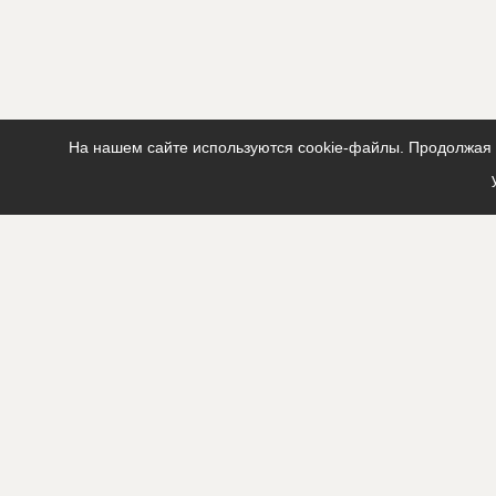
Описание
?????????????
?????????????
Этап строительства
Нулевой ци
Ответственный
???????????
???????????
На нашем сайте используются cookie-файлы. Продолжая п
???????????
???????????
Предполагаемые потребности
?????????????
?????????????