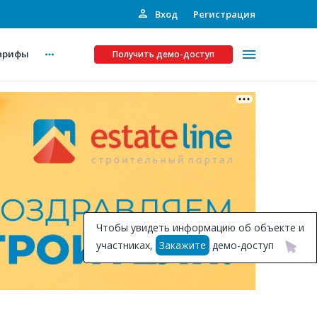
Вход
Регистрация
арифы
Получить демо-доступ
Платные услуги
ства
Рекламодателям
Call-центр
Инвестпроекты
ты
Чтобы увидеть информацию об объекте и
Подписка на Базу
участниках,
Закажите
демо-доступ
Пресс-релизы
Правила работы