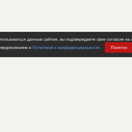
???????????????????????????????????????????????????
????????????????????????????
кл
????????????????????????????????????????????
????????????????????????????????????????????
ользоваться данным сайтом, вы подтверждаете свое согласие на 
????????????????????????????????????????????
уведомлением и
Политикой о конфиденциальности
.
Понятно
????????????
???????????????????????????????????????????????????
???????????????????????????????????