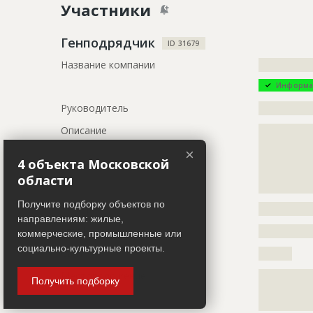
Участники
Дата обновления
??????????
Описание
?????????????
Генподрядчик
ID 31679
?????????????
Название компании
?????????????
?????????????
Информа
Этап строительства
Нулевой ци
Руководитель
?????????????
Ответственный
???????????
???????????
Описание
?????????????
???????????
?????????????
???????????
×
?????????????
4 объекта Московской
?????????????
Предполагаемые потребности
?????????????
области
?????????????
?????????????
?????????????
Получите подборку объектов по
Телефон
?????????????
?????????????
направлениям: жилые,
?????????????
Email
?????????????
коммерческие, промышленные или
?????????????
социально-культурные проекты.
Сайт
????????
Местоположение
?????????????
ID
130379
Получить подборку
?????????????
Название
Шпунтиров
?????????????