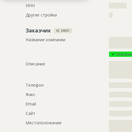
Дата обновления
??????????
ИНН
??????????
Описание
?????????????
Другие стройки
??
?????????????
Этап строительства
Нулевой ци
Заказчик
ID 24801
Ответственный
???????????
Название компании
?????????????
???????????
?????????????
???????????
Информа
???????????
Описание
?????????????
Предполагаемые потребности
?????????????
?????????????
?????????????
?????????????
?????????????
?????????????
Телефон
?????????????
?????????????
Факс
?????????????
?????????????
Email
?????????????
ID
122760
Сайт
?????????????
Название
Отливка св
Местоположение
?????????????
?????????????
Дата обновления
??????????