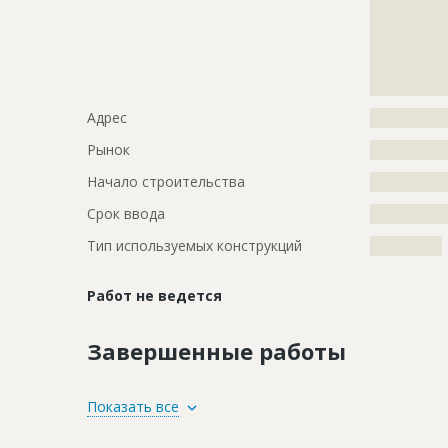
?????????????
?????????????
?????????????
?????????????
?????????????
Адрес
?????????????
Рынок
?????????????
Начало строительства
???????????
Срок ввода
???????????
Тип используемых конструкций
????????????
Работ не ведется
Завершенные работы
ID
137784
Показать все
Название
Строитель