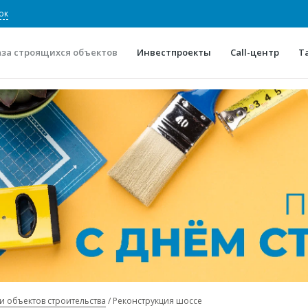
ок
аза строящихся объектов
Инвестпроекты
Call-центр
Т
О проекте
Конкурентные преимуще
Отзывы
Горячие объек
Глоссарий
Новости
и объектов строительства
Реконструкция шоссе