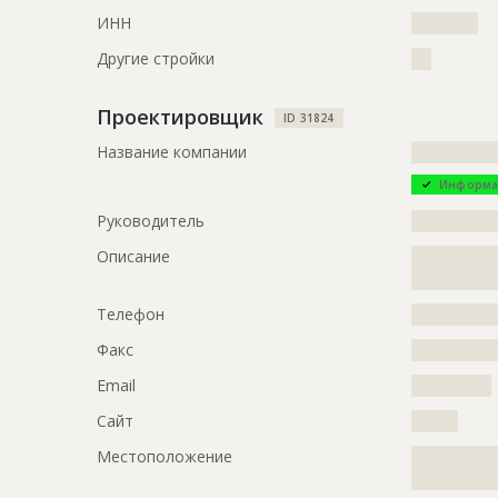
ИНН
??????????
Описание
?????????????
?????????????
Другие стройки
???
?????????????
Этап строительства
Нулевой ци
Проектировщик
ID 31824
Ответственный
???????????
Название компании
?????????????
???????????
???????????
Информа
???????????
Руководитель
?????????????
Предполагаемые потребности
?????????????
Описание
?????????????
?????????????
?????????????
?????????????
?????????????
Телефон
?????????????
?????????????
Факс
?????????????
?????????????
Email
????????????
ID
116221
Сайт
???????
Название
Отсыпка т
Местоположение
?????????????
?????????????
Дата обновления
??????????