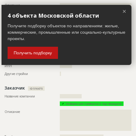
???????????????????????????????????????????????
???????????????????????????????????????????????
Описание
??????????????????????????????????????????????????????????
???????????????????????????????????????????????
??????????????????????????????????????????????????????????
×
???????????????????????????????????????????????
??????????????????????????????????????????????????????????
4 объекта Московской области
???????????????????????????????????????????????
??????????????????????????????????????????????????????????
??????????????????????????????????????????????????????
Получите подборку объектов по направлениям: жилые,
Предполагаемые потребности
??????????????????????????????????????????????????????????
??????????????????????????????????????????????????????????
Телефон
?????????????????
коммерческие, промышленные или социально-культурные
??????????????????????????????????????????????????????????
Email
???????????????
проекты.
??????????????????????????????????????????????????????????
??????????????????????????????????????????????????????????
Сайт
?????????????????
??????????????????????????????????????????????????????????
??????????????????????????????????????????????????????????
Получить подборку
Местоположение
??????????????????????????????????????????????????????????
??????????????????????????????????????????????????????????
????????????????????????
??????????????????????????????????????????????????????????
??????????????????????????????????????????????????????????
ИНН
??????????
????????????????????????????????????
Другие стройки
?
ID
142865
Заказчик
ID 516475
Название
Работы на разных стадиях
Название компании
??????????????????
Дата обновления
??????????
Информация проверена и подтверждена
Описание
??????????????????????????????????????????????????????????
?????????????????????????????????????????????????????
Описание
??????????????????????????????????????????????????????????
??????????????????????????????????????????????????????????
Этап строительства
Общестроительные работы
??????????????????????????????????????????????????????????
??????????????????????????????????????????????????????????
Ответственный
???????????????????????????????????????????????
?????????????????????????
???????????????????????????????????????????????
???????????????