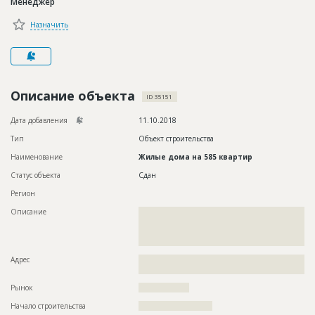
Менеджер
Новости
Назначить
Платные услуги
Пресс-релизы
Правила работы
Описание объекта
ID 35151
Контакты
Дата добавления
11.10.2018
Тип
Объект строительства
Личный кабинет
Наименование
Жилые дома на 585 квартир
Статус объекта
Сдан
Регион
Описание
??????????????????????????????????????????????????????????
??????????????????????????????????????????????????????????
??????????????????????????????????????????????????????????
???????????
Адрес
??????????????????????????????????????????????????????????
??????????????????????????????????????????????????
Рынок
??????????????????
Начало строительства
?????????????????????