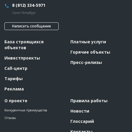
Описание
??????????????????????????????????????????????????????????
8 (812) 334-5971
??????????????????????????????????????????????????????????
????????????????????????????????????????????????????????
Санкт-Петербург
Этап строительства
Общестроительные работы
Ответственный
???????????????????????????????????????????????
Написать сообщение
???????????????????????????????????????????????
?????????????????????????
Предполагаемые потребности
??????????????????????????????????????????????????????????
База строящихся
Платные услуги
???????????????????????????????????????????????????
объектов
Горячие объекты
Инвестпроекты
ID
125784
Пресс-релизы
Название
Работы на разных стадиях
Call-центр
Дата обновления
??????????
Тарифы
Описание
??????????????????????????????????????????????????????????
??????????????????????????????????????????????????????????
Реклама
???????????????????????
Этап строительства
Общестроительные работы
О проекте
Правила работы
Ответственный
???????????????????????????????????????????????
???????????????????????????????????????????????
Конкурентные преимущества
Новости
??????????????????????????
Отзывы
Предполагаемые потребности
??????????????????????????????????????????????????????????
Глоссарий
???????????????????????????????????????????????????
Контакты