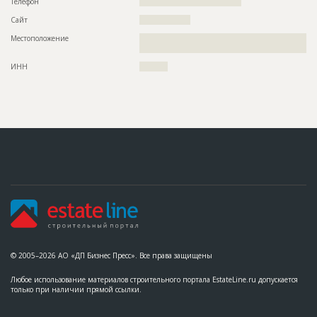
Телефон
????????????????????????????????????
Предполагаемые потребности
??????????????????????????????????????????????????????????
Сайт
??????????????????
??????????????????????????????????????????????????????????
?????????????????????????????????????????????????
Местоположение
??????????????????????????????????????????????????????????
??????????
ID
137909
ИНН
??????????
Название
Работы на разных стадиях
Дата обновления
??????????
Описание
??????????????????????????????????????????????????????????
??????????????????
Этап строительства
Общестроительные работы
Ответственный
???????????????????????????????????????????????
???????????????????????????????????????????????
???????????????
Предполагаемые потребности
??????????????????????????????????????????????????????????
??????????????????????????????????????????????????????????
??????????????????????????????????????????????????????????
??????????????????????????????????????????????????????
© 2005–2026 АО «ДП Бизнес Пресс». Все права защищены
ID
131260
Любое использование материалов строительного портала EstateLine.ru допускается
Название
Работы на разных стадиях
только при наличии прямой ссылки.
Дата обновления
??????????