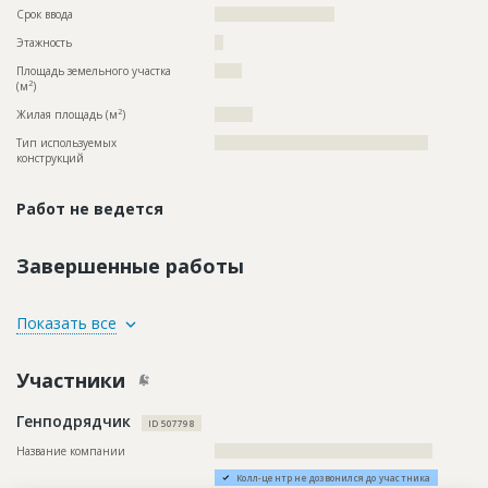
Срок ввода
??????????????????????
Этажность
??
Площадь земельного участка
?????
2
(м
)
2
Жилая площадь (м
)
???????
Тип используемых
?????????????????????????????????????????????????
конструкций
Работ не ведется
Завершенные работы
ID
149629
Показать все
Название
Фасадные работы
Участники
Дата обновления
??????????
Описание
??????????????????????????????????????????????????????????
Генподрядчик
?????????????????????????????????????????????????
ID 507798
Этап строительства
Фасадные работы и остекление
Название компании
??????????????????????????????????????????????????
Ответственный
???????????????????????????????????????????????
Колл-центр не дозвонился до участника