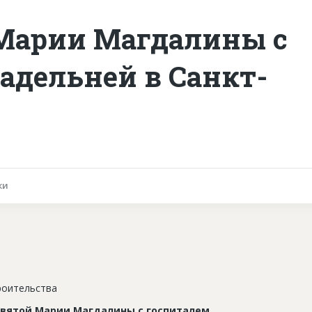
 Марии Магдалины с
гадельней в Санкт-
ки
роительства
Святой Марии Магдалины с госпиталем