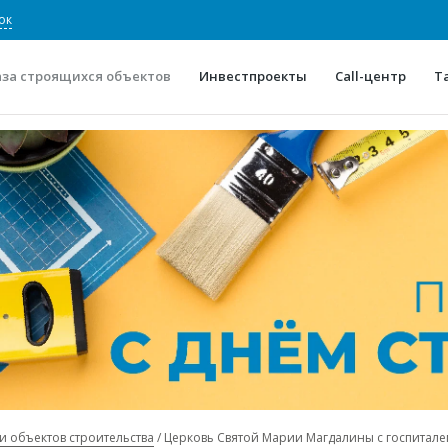
ок
аза строящихся объектов
Инвестпроекты
Call-центр
Т
О проекте
Конкурентные преимуще
Отзывы
Горячие объек
Глоссарий
Новости
и объектов строительства
Церковь Святой Марии Магдалины с госпитале