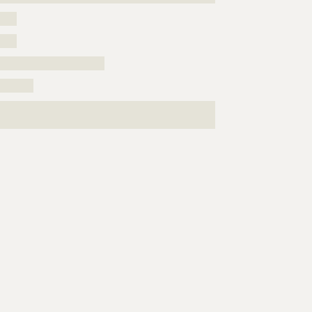
????
????
?????????????????????????
????????
???????????????????????????????????????????????????
?????????????????????????????????