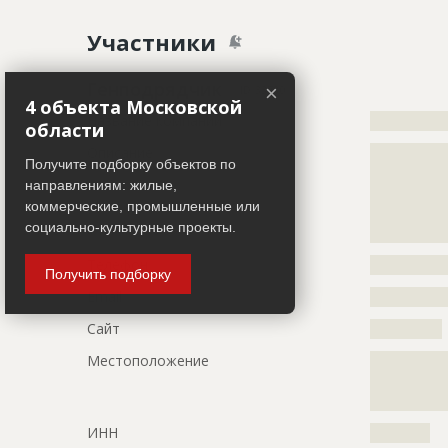
Название
Расчистка 
Участники
Дата обновления
??????????
Описание
?????????????
Генподрядчик
×
ID 33780
4 объекта Московской
Этап строительства
Фасадные 
Название компании
?????????????
области
Ответственный
???????????
Описание
?????????????
???????????
Получите подборку объектов по
?????????????
???????????
направлениям: жилые,
?????????????
???????????
коммерческие, промышленные или
?????????????
социально-культурные проекты.
?????????????
Предполагаемые потребности
?????????????
Телефон
?????????????
Получить подборку
Email
?????????????
Сайт
????????????
Местоположение
?????????????
?????????????
?????????????
ИНН
??????????