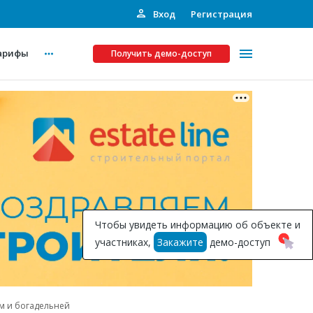
Вход
Регистрация
арифы
Получить демо-доступ
Платные услуги
ства
Рекламодателям
Call-центр
Инвестпроекты
ты
Чтобы увидеть информацию об объекте и
Подписка на Базу
участниках,
Закажите
демо-доступ
Пресс-релизы
Правила работы
м и богадельней