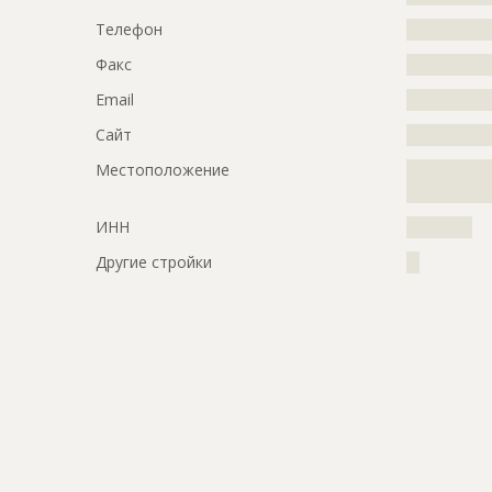
Телефон
?????????????
Факс
?????????????
Email
?????????????
Сайт
?????????????
Местоположение
?????????????
?????????????
ИНН
??????????
Другие стройки
??