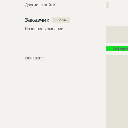
Другие стройки
??
Заказчик
ID 25967
Название компании
?????????????
?????????????
?????????????
Информа
Описание
?????????????
?????????????
?????????????
?????????????
?????????????
?????????????
?????????????
?????????????
?????????????
?????????????
?????????????
?????????????
?????????????