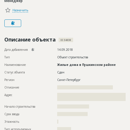
Менеджер
Новости
Назначить
Платные услуги
Пресс-релизы
Правила работы
Описание объекта
ID 34838
Контакты
Дата добавления
14.09.2018
Тип
Объект строительства
Личный кабинет
Наименование
Жилые дома в Пушкинском районе
Статус объекта
Сдан
Регион
Санкт-Петербург
Описание
????????????????????????????????????????????????
Адрес
??????????????????????????????????????????????????????????
?????????????????????????????????
Начало строительства
??????????????????????
Срок ввода
?????????????????????
Этажность
?
Тип используемых
????????????