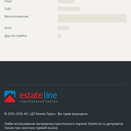
Email
??????????????
Сайт
???????????????????
Местоположение
??????????????????????????????????????????????????????????
???????????????????????????
ИНН
??????????
Другие стройки
???
© 2005–2026 АО «ДП Бизнес Пресс». Все права защищены
Любое использование материалов строительного портала EstateLine.ru допускается
только при наличии прямой ссылки.