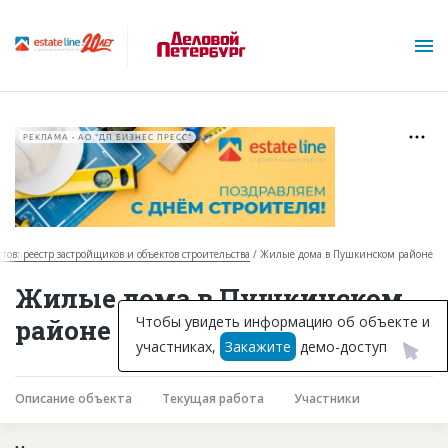
РЕКЛАМА • АО "ДП БИЗНЕС ПРЕСС"
ктов: реестр застройщиков и объектов строительства
Жилые дома в Пушкинском районе
О проекте
Жилые дома в Пушкинском
Горячие объекты
Чтобы увидеть информацию об объекте и
районе в Санкт-Петербурге
участниках,
Закажите
демо-доступ
База строящихся объектов
Инвестпроекты
Описание объекта
Текущая работа
Участники
Глоссарий