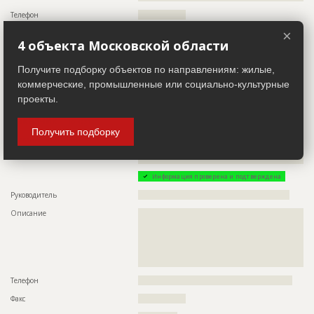
Телефон
?????????????????
×
Email
???????????????
4 объекта Московской области
Местоположение
????????????????????????????????????????????
Получите подборку объектов по направлениям: жилые,
ИНН
??????????
коммерческие, промышленные или социально-культурные
Другие стройки
??
проекты.
Заказчик
ID 493121
Получить подборку
Название компании
??????????????????????????????????????????????????????????
??????????????????????????????????????????????????????????
??????
Информация проверена и подтверждена
Руководитель
??????????????????????????????????????????????????????
Описание
??????????????????????????????????????????????????????????
??????????????????????????????????????????????????????????
??????????????????????????????????????????????????????????
??????????????????????????????????????????????????????????
??????????????????????????????????????????????????????????
?????????????????????????????????????????????
Телефон
???????????????????????????????????????????????????????
Факс
?????????????????