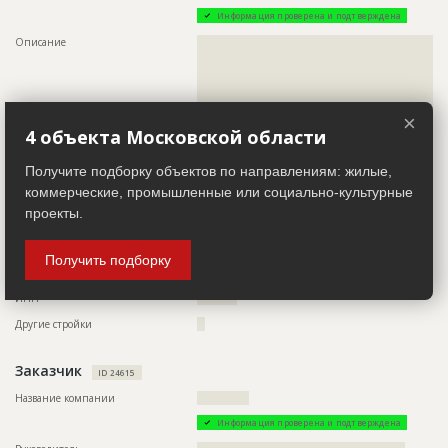
Предполагаемые потребности
??????????????????????????????????????????????????????????
??????????????????????????????????????????????????????????
Информация проверена и подтверждена
??????????????????????????????????????????????????????????
Описание
??????????????????????????????????????????????????????????
??????????????????????????????????????????????????????????
??????????????????????????????????????????????????????????
??????????????????????????????????????????????????????????
??????????????????????????????????????????????????????????
??????????????????????????????????????????????????????????
??????????????????????????????????????????????????????????
??????????????????????????????????????????????????????????
??????????????????????????????????????????????????????????
??????????????????????????????????????????????????????????
??????????????????????????????????????????????????????????
??????????????????????????????????????????????????????????
×
??????????????????????????????????????????????????????????
???????????????????????????????????????????????
4 объекта Московской области
??????????????
Телефон
??????????????????????????????????
Получите подборку объектов по направлениям: жилые,
ID
128221
коммерческие, промышленные или социально-культурные
Email
?????????????????
Название
Отливка каркаса
проекты.
Сайт
?????????????????????
Дата обновления
??????????
Местоположение
??????????????????????????????????????????????????????????
Описание
??????????????????????????????????????????????????????????
??????????????????????????????????????????????????????????
Получить подборку
????????????????????????????????????????????????????
???????????????????????
Этап строительства
Общестроительные работы
ИНН
??????????
Ответственный
???????????????????????????????????????????????
Другие стройки
??
???????????????????????????????????????????????
???????????????????????????????????????????????
???????????????????????????????????????????????
Заказчик
???????????????????????????????????????????????
ID 24615
??????????????????????????????????????????????
Название компании
?????????????
Предполагаемые потребности
??????????????????????????????????????????????????????????
Информация проверена и подтверждена
???????????????????????????????