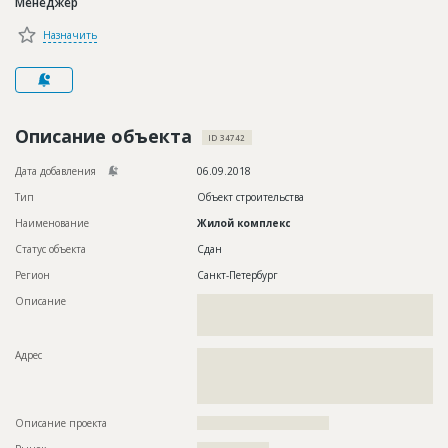
Менеджер
Новости
Назначить
Платные услуги
Пресс-релизы
Правила работы
Описание объекта
ID 34742
Контакты
Дата добавления
06.09.2018
Тип
Объект строительства
Личный кабинет
Наименование
Жилой комплекс
Статус объекта
Сдан
Регион
Санкт-Петербург
Описание
??????????????????????????????????????????????????????????
??????????????????????????????????????????????????????????
??
Адрес
??????????????????????????????????????????????????????????
??????????????????????????????????????????????????????????
??????????????????????????????????????????????????????????
????????????????????
Описание проекта
?????????????????????????????????