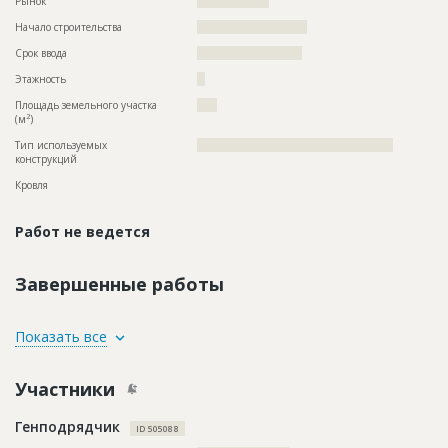
Рынок
??????????????????
Начало строительства
??????????????????????
Срок ввода
?????????????????????
Этажность
??
Площадь земельного участка
????
2
(м
)
Тип используемых
?????????????????????????????????????????????????
конструкций
Кровля
Работ не ведется
Завершенные работы
ID
139785
Показать все
Название
Внутренние работы
Участники
Дата обновления
??????????
Описание
??????????????????????????????????????????????????????????
Генподрядчик
??????????????????????????????????????????????????????????
ID 505088
?