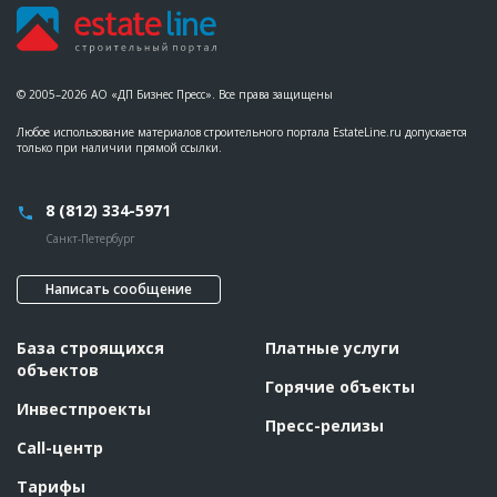
Предполагаемые потребности
??????????????????????????????????????????????????????????
??????????????????????????????????????????????????????????
??????????????????????????????????????????????????????????
??????????????????????????????????????????????????????????
??????????????????????????????????????????????????????????
© 2005–2026 АО «ДП Бизнес Пресс». Все права защищены
???????????????????
Любое использование материалов строительного портала EstateLine.ru допускается
ID
106182
только при наличии прямой ссылки.
Название
Погружение свай при строительстве жилого
комплекса
8 (812) 334-5971
Дата обновления
??????????
Санкт-Петербург
Описание
??????????????????????????????????????????????????????????
????????????
Написать сообщение
Этап строительства
Нулевой цикл
Ответственный
???????????????????????????????????????????????
???????????????????????????????????????????????
База строящихся
Платные услуги
???????????????????????????????????????????????
объектов
?????????????????
Горячие объекты
Предполагаемые потребности
??????????????????????????????????????????????????????????
Инвестпроекты
??????????????????????????????????????????????????????????
Пресс-релизы
???????????????????????????????????????
Call-центр
Тарифы