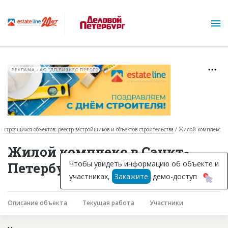
РЕКЛАМА • АО "ДП БИЗНЕС ПРЕСС"
за строящихся объектов: реестр застройщиков и объектов строительства
Жилой комплекс
О проекте
Жилой комплекс в Санкт-
Горячие объекты
Чтобы увидеть информацию об объекте и
Петербурге
участниках,
Закажите
демо-доступ
База строящихся объектов
Инвестпроекты
Описание объекта
Текущая работа
Участники
Глоссарий