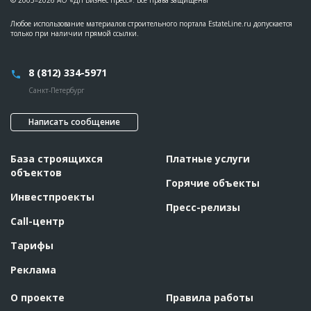
© 2005–2026 АО «ДП Бизнес Пресс». Все права защищены
????????????????????????????????
Любое использование материалов строительного портала EstateLine.ru допускается
Предполагаемые потребности
??????????????????????????????????????????????????????????
только при наличии прямой ссылки.
??????????????????????????????????????????????????????????
??????????????????????????????????????????????????????????
?????????????????????????
8 (812) 334-5971
ID
113213
Санкт-Петербург
Название
Монтаж 1-го этажа при строительстве жилого
комплекса
Написать сообщение
Дата обновления
??????????
Описание
??????????????????????????????????????????????????????????
База строящихся
Платные услуги
??????????????????????????????????????????????????????????
??????
объектов
Горячие объекты
Этап строительства
Общестроительные работы
Инвестпроекты
Пресс-релизы
Ответственный
???????????????????????????????????????????????
???????????????????????????????????????????????
Call-центр
???????????????????????????????????????????????
???????????????????????????????????????????????
Тарифы
???????????????????????????????????????????????
???????????????????????????????????????????????
????????????????????????????????
Реклама
Предполагаемые потребности
??????????????????????????????????????????????????????????
??????????????????????????????????????????????????????????
О проекте
Правила работы
??????????????????????????????????????????????????????????