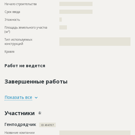
Начало строительства
??????????????????????
Срок ввода
??????????????????????
Этажность
??
Площадь земельного участка
?????
2
(м
)
Тип используемых
??????????????????????????????????????????????????????????
конструкций
????
Кровля
Работ не ведется
Завершенные работы
ID
143743
Показать все
Название
Работы на разных стадиях
Участники
Дата обновления
??????????
Описание
??????????????????????????????????????????????????????????
Генподрядчик
??????????????????????????????????????????????????????????
ID 494707
??????????????????????????????????????????????????????????
??????????????????????????????????????????????????????????
Название компании
??????????????????????????????????????????????????????????