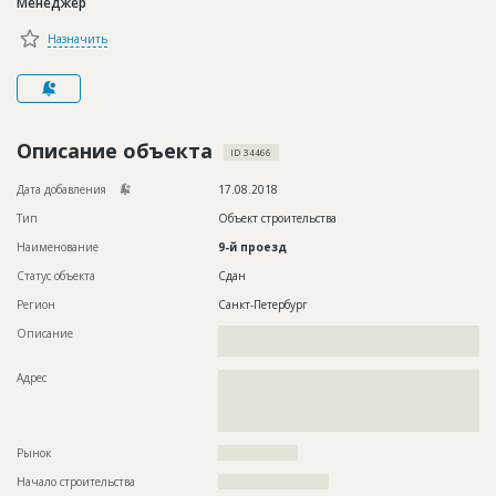
Менеджер
Новости
Назначить
Платные услуги
Пресс-релизы
Правила работы
Описание объекта
ID 34466
Контакты
Дата добавления
17.08.2018
Тип
Объект строительства
Личный кабинет
Наименование
9-й проезд
Статус объекта
Сдан
Регион
Санкт-Петербург
Описание
??????????????????????????????????????????????????????????
???????????????????????????????????????????????????
Адрес
??????????????????????????????????????????????????????????
??????????????????????????????????????????????????????????
??????????????????????????????????????????????????????????
?????????????????????????????
Рынок
??????????????????
Начало строительства
????????????????????