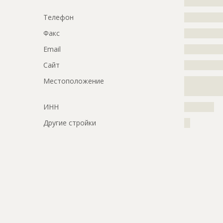
?????????????
Телефон
?????????????
Факс
?????????????
Email
?????????????
Сайт
?????????????
Местоположение
?????????????
?????????????
ИНН
??????????
Другие стройки
??