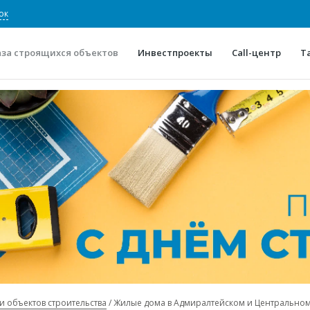
ок
аза строящихся объектов
Инвестпроекты
Call-центр
Т
О проекте
Конкурентные преимуще
Отзывы
Горячие объек
Глоссарий
Новости
и объектов строительства
Жилые дома в Адмиралтейском и Центрально