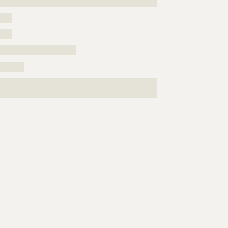
????????????
????
????
?????????????????????????
????????
???????????????????????????????????????????????????
?????????????????????????????????