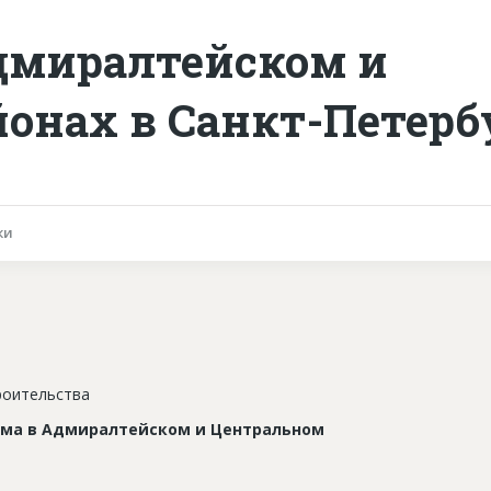
дмиралтейском и
онах в Санкт-Петерб
ки
роительства
ма в Адмиралтейском и Центральном