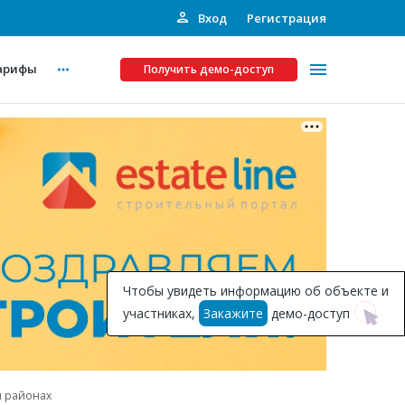
Вход
Регистрация
арифы
Получить демо-доступ
Платные услуги
ства
Рекламодателям
Call-центр
Инвестпроекты
ты
Чтобы увидеть информацию об объекте и
Подписка на Базу
участниках,
Закажите
демо-доступ
Пресс-релизы
Правила работы
м районах