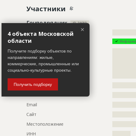
Название
Расчистка 
Участники
Дата обновления
??????????
Описание
?????????????
Генподрядчик
ID 24680
×
Этап строительства
Фасадные 
Название компании
?????????????
4 объекта Московской
Ответственный
???????????
области
Информа
???????????
Описание
?????????????
Получите подборку объектов по
???????????
?????????????
направлениям: жилые,
Предполагаемые потребности
?????????????
?????????????
коммерческие, промышленные или
?????????????
?????????????
социально-культурные проекты.
???
Получить подборку
Телефон
?????????????
Факс
?????????????
Email
?????????????
Сайт
?????????????
Местоположение
?????????????
ИНН
??????????