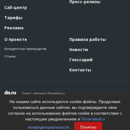
Пресс-релизы
Call-центр
Тарифы
Реклама
О проекте
Правила работы
Конкурентные преимущества
Новости
Отзывы
Глоссарий
Контакты
Проект «Делового Петербурга»
Политика конфиденциальности
На нашем сайте используются cookie-файлы. Продолжая
Пользовательское соглашение
пользоваться данным сайтом, вы подтверждаете свое
На информационном ресурсе применяются рекомендательные
согласие на использование файлов cookie в соответствии с
технологии. Подробнее.
настоящим уведомлением и
Политикой о
Создание сайта
конфиденциальности
.
Понятно