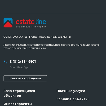
??????????????????????????????????????
Предполагаемые потребности
??????????????????????????????????????????????????????????
??????????????????????????????????????????????????????????
??????????????????????????????????????????????????????????
??????????????????????????????????????????????????????????
??????????????????????????????????????????????????????????
???????
ID
103657
© 2005–2026 АО «ДП Бизнес Пресс». Все права защищены
Название
Забивка свай при строительстве жилого
комплекса
Любое использование материалов строительного портала EstateLine.ru допускается
только при наличии прямой ссылки.
Дата обновления
??????????
Описание
??????????????????????????????????????????????????????????
??????
8 (812) 334-5971
Этап строительства
Нулевой цикл
Санкт-Петербург
Ответственный
???????????????????????????????????????????????
???????????????????????????????????????????????
Написать сообщение
??????????????????????????????????????
Предполагаемые потребности
??????????????????????????????????????????????????????????
??????????????????????????????????????????????????????????
База строящихся
Платные услуги
?????????????????????????????????????????????
объектов
Горячие объекты
Инвестпроекты