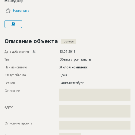
Менеджер
Новости
Назначить
Платные услуги
Пресс-релизы
Правила работы
Описание объекта
ID 34026
Контакты
Дата добавления
13.07.2018
Тип
Объект строительства
Личный кабинет
Наименование
Жилой комплекс
Статус объекта
Сдан
Регион
Санкт-Петербург
Описание
??????????????????????????????????????????????????????????
??????????????????????????????????????????????????????????
??????????????????????????????????????
Адрес
??????????????????????????????????????????????????????????
??????????????????????????????????????????????????????????
??????????????????????????????????????????
Описание проекта
??????????????????????????????????????????????????????????
??????????????????????