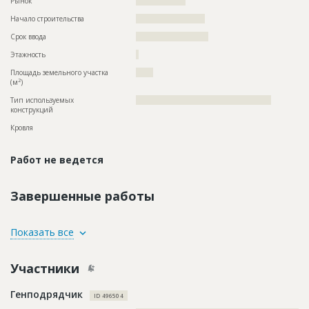
Рынок
??????????????????
Начало строительства
????????????????????
Срок ввода
?????????????????????
Этажность
?
Площадь земельного участка
?????
2
(м
)
Тип используемых
?????????????????????????????????????????????????
конструкций
Кровля
Работ не ведется
Завершенные работы
ID
153947
Показать все
Название
Работы на разных стадиях
Участники
Дата обновления
??????????
Описание
??????????????????????????????????????????????????????????
Генподрядчик
??????????????????????????????????????????????????????????
ID 496504
??????????????????????????????????????????????????????????