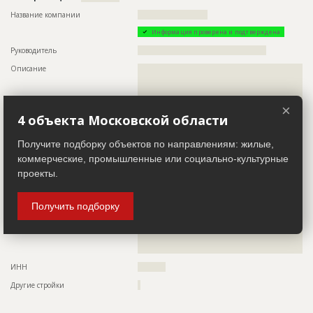
Ответственный
???????????????????????????????????????????????
Название компании
?????????????????????????
???????????????????????????????????????????????
??????????????????????????????????????
Информация проверена и подтверждена
Руководитель
??????????????????????????????????????????????
Предполагаемые потребности
??????????????????????????????????????????????????????????
??????????????????????????????????????????????????????????
Описание
??????????????????????????????????????????????????????????
??????????????????????????????????????????????????????????
??????????????????????????????????????????????????????????
????????????????????????
??????????????????????????????????????????????????????????
??????????????????????????????????????????????????????????
×
??????????????????????????????????????????????????????????
ID
132467
4 объекта Московской области
??????????????????????????????????????????????????????????
??????????????????????????????????????????????????????????
Название
Кровельные работы
??????????????????????????????????????????????????????????
Получите подборку объектов по направлениям: жилые,
??????????????????????????????????????????????????????????
Дата обновления
??????????
?????????????????????????????????????????
коммерческие, промышленные или социально-культурные
Описание
??????????????????????????????????????????????????????????
проекты.
Телефон
????????????????
??????????????????????????????????????????????????????????
?????????????????????????????????????????????????
Email
???????????????
Этап строительства
Фасадные работы и остекление
Получить подборку
Сайт
???????????????????
Ответственный
???????????????????????????????????????????????
Местоположение
??????????????????????????????????????????????????????????
???????????????????????????????????????????????
??????????????????????????????????????????????????????????
??????????????????????????????????????
?????
Предполагаемые потребности
??????????????????????????????????????????????????????????
ИНН
??????????
??????????????????????????????????????????????????????????
??????????????????????????????????????????????????????????
Другие стройки
?
??????????????????????????????????????????????????????????
??????????????????????????????????????????????????????????
??????????????????????????????????????????????????????????