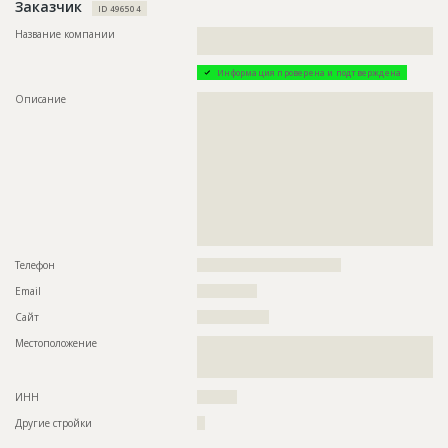
Заказчик
??????????????????????????????????????????????????????????
ID 496504
??????????????????????????????????????????????????????????
Название компании
??????????????????????????????????????????????????????????
??????????????????????????????????????????????????????????
?????????????????????
??????????????????????????????????????????????????????????
??????????????????????????????????????????????????????????
Информация проверена и подтверждена
??????????????????????????????????????????????????????????
??????????????????????????????????????????????????????????
Описание
??????????????????????????????????????????????????????????
??????????????????????????????????????????????????????????
??????????????????????????????????????????????????????????
??????????????????????????????????????????????????????????
??????????????????????????????????????????????????????????
??????????????????????????????????????????????????????????
??????????????????????????????????????????????????????????
??????????????????????????????????????????????????????????
??????????????????????????????????????????????????????????
??????????????????????????????????????????????????????????
??????????????????????????????????????????????????????????
???
??????????????????????????????????????????????????????????
??????????????????????????????????????????????????????????
??????????????????????????????????????????????????????????
ID
126200
??????????????????????????????????????????????????????????
?????????????????????
Название
Отливка каркаса
Телефон
????????????????????????????????????
Дата обновления
??????????
Email
???????????????
Описание
??????????????????????????????????????????????????????????
???????
Сайт
??????????????????
Этап строительства
Общестроительные работы
Местоположение
??????????????????????????????????????????????????????????
??????????????????????????????????????????????????????????
Ответственный
???????????????????????????????????????????????
?
???????????????????????????????????????????????
??????????????????????????????????????
ИНН
??????????
Предполагаемые потребности
??????????????????????????????????????????????????????????
Другие стройки
??
???????????????????????????????