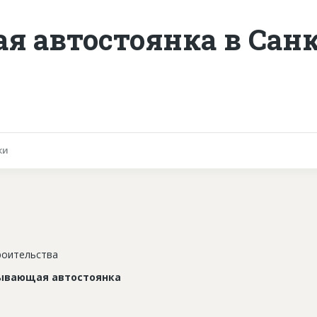
 автостоянка в Санк
ки
роительства
ывающая автостоянка