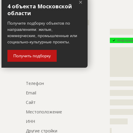
Название
Выполнени
×
4 объекта Московской
Участники
Дата обновления
??????????
области
Описание
?????????????
Генподрядчик
ID 513020
Получите подборку объектов по
?????????
направлениям: жилые,
Название компании
?????????????
Этап строительства
Нулевой ци
коммерческие, промышленные или
Информа
социально-культурные проекты.
Ответственный
???????????
Описание
?????????????
???????????
?????????????
Получить подборку
???????????
?????????????
???????????
?????????????
???
?????????????
Предполагаемые потребности
?????????????
Телефон
?????????????
?????????????
Email
?????????????
Сайт
?????????????
Местоположение
?????????????
ИНН
??????????
Другие стройки
?