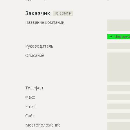
Заказчик
ID 509419
Название компании
?????????????
?????????????
Информа
Руководитель
?????????????
Описание
?????????????
?????????????
?????????????
?????????????
?
Телефон
?????????????
Факс
?????????????
Email
?????????????
Сайт
?????????????
Местоположение
?????????????