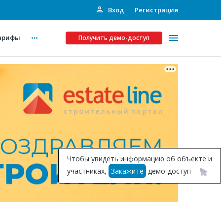
Вход
Регистрация
арифы
Получить демо-доступ
Платные услуги
ства
Рекламодателям
Call-центр
Инвестпроекты
ты
Чтобы увидеть информацию об объекте и
Подписка на Базу
участниках,
Закажите
демо-доступ
Пресс-релизы
Правила работы