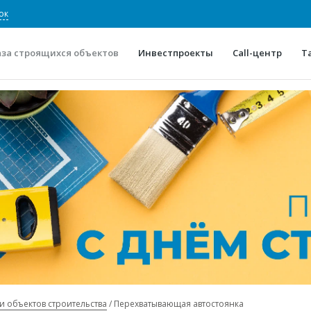
ок
аза строящихся объектов
Инвестпроекты
Call-центр
Т
О проекте
Конкурентные преимуще
Отзывы
Горячие объек
Глоссарий
Новости
и объектов строительства
Перехватывающая автостоянка