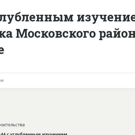
углубленным изучени
ка Московского район
е
ки
роительства
44 с углубленным изучением