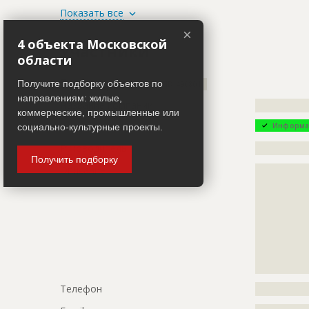
ID
103018
Показать все
×
Название
Грунтовка 
4 объекта Московской
Участники
Дата обновления
??????????
области
Описание
?????????????
Генподрядчик
Получите подборку объектов по
ID 490801
?????????????
направлениям: жилые,
Название компании
?????????????
коммерческие, промышленные или
Этап строительства
Фасадные 
Информа
социально-культурные проекты.
Ответственный
???????????
Руководитель
?????????????
???????????
Получить подборку
???????????
Описание
?????????????
?????????????
Предполагаемые потребности
?????????????
?????????????
?????????????
?????????????
?????????????
?????????????
?????????????
?????????????
Телефон
?????????????