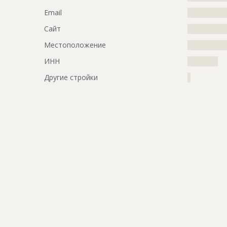
Email
?????????????
Сайт
?????????????
Местоположение
?????????????
ИНН
??????????
Другие стройки
?