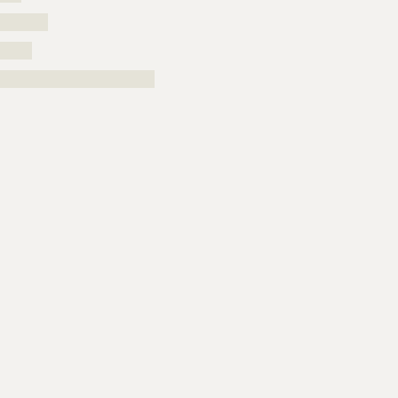
?????????
??????
?????????????????????????????