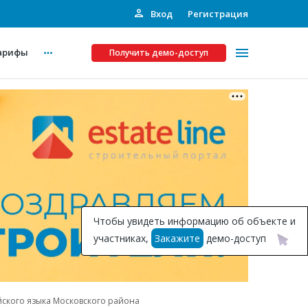
Вход
Регистрация
арифы
Получить демо-доступ
Платные услуги
ства
Рекламодателям
Call-центр
Инвестпроекты
ты
Чтобы увидеть информацию об объекте и
Подписка на Базу
участниках,
Закажите
демо-доступ
Пресс-релизы
Правила работы
йского языка Московского района