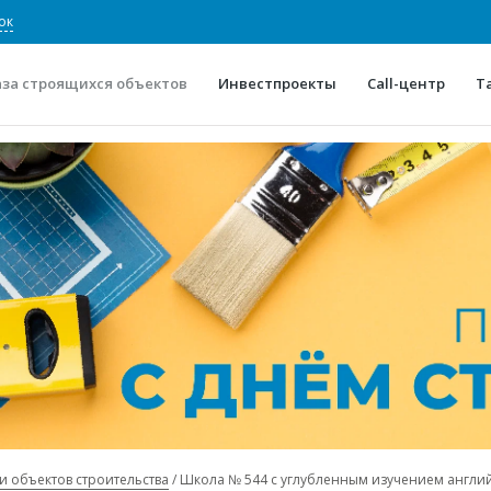
ок
аза строящихся объектов
Инвестпроекты
Call-центр
Т
О проекте
Конкурентные преимуще
Отзывы
Горячие объек
Глоссарий
Новости
и объектов строительства
Школа № 544 с углубленным изучением англи