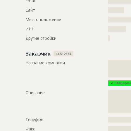
Email
?????????????
Сайт
?????????
Местоположение
?????????????
ИНН
??????????
Другие стройки
?
Заказчик
ID 512673
Название компании
?????????????
?????????????
?????????????
Информа
Описание
?????????????
?????????????
?????????????
?????????????
Телефон
?????????????
Факс
?????????????