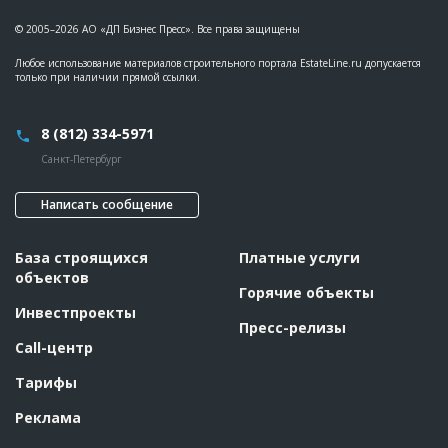
??????????????????????????????????????????????????????????
??????????????????????????????????????????????????????????
© 2005–2026 АО «ДП Бизнес Пресс». Все права защищены
??????????????????????????????????????????????????????????
??????????????????????????????????????????????????????????
Любое использование материалов строительного портала EstateLine.ru допускается
??????????????????????????????????????????????????????????
только при наличии прямой ссылки.
??????????????????????????????????????????????????????????
??????????????????????????????????????????????????????????
??????????????????????????????????????????????????????????
??????????
8 (812) 334-5971
Санкт-Петербург
ID
123990
Название
Отливка каркаса
Написать сообщение
Дата обновления
??????????
Описание
??????????????????????????????????????????????????????????
База строящихся
Платные услуги
????????????
объектов
Этап строительства
Общестроительные работы
Горячие объекты
Ответственный
???????????????????????????????????????????????
Инвестпроекты
???????????????????????????????????????????????
Пресс-релизы
???????????????????????????????????????????????
Call-центр
???????????????????????????????????????????????
???????????????????????????????????????????????
???????
Тарифы
Предполагаемые потребности
??????????????????????????????????????????????
Реклама