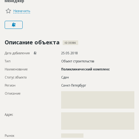
Менеджер
Новости
Назначить
Платные услуги
Пресс-релизы
Правила работы
Описание объекта
ID 33386
Контакты
Дата добавления
25.05.2018
Тип
Объект строительства
Личный кабинет
Наименование
Поликлинический комплекс
Статус объекта
Сдан
Регион
Санкт-Петербург
Описание
??????????????????????????????????????????????????????????
??????????????????????????????????????????????????????????
??????????????????????????????????????????????????????????
????????
Адрес
??????????????????????????????????????????????????????????
??????????????????????????????????????????????????????????
??????????????????????????????????????????????????????????
?????????????????????????????????????????????
Рынок
??????????????????