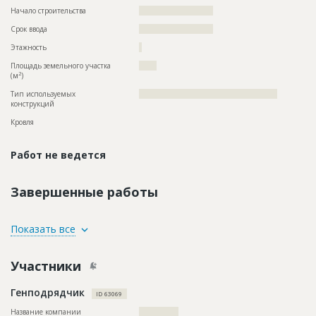
Начало строительства
?????????????????????
Срок ввода
?????????????????????
Этажность
?
Площадь земельного участка
?????
2
(м
)
Тип используемых
?????????????????????????????????????????????????
конструкций
Кровля
Работ не ведется
Завершенные работы
ID
142854
Показать все
Название
Внутренние работы
Участники
Дата обновления
??????????
Описание
??????????????????????????????????????????????????????????
Генподрядчик
????????????????????????????
ID 63069
Этап строительства
Внутренние и отделочные работы
Название компании
??????????????