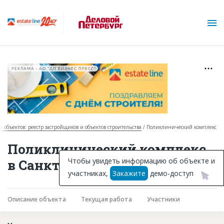
РЕКЛАМА • АО "ДП БИЗНЕС ПРЕСС"
я объектов: реестр застройщиков и объектов строительства
Поликлинический комплекс
О проекте
Поликлинический комплекс
Горячие объекты
Чтобы увидеть информацию об объекте и
в Санкт-Петербурге
участниках,
Закажите
демо-доступ
База строящихся объектов
Инвестпроекты
Описание объекта
Текущая работа
Участники
Глоссарий