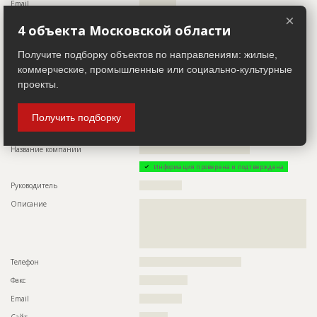
Email
?????????????
??????????????????????????????????????????????????????????
??????????????????????????????????????????????????????????
×
Сайт
????????
????????????????????????????
4 объекта Московской области
Местоположение
??????????????????????????????????????????????????????????
??????????????????????????????????????????????????????????
Получите подборку объектов по направлениям: жилые,
ID
109520
????????????????????????????????????????????
коммерческие, промышленные или социально-культурные
Название
Строительство инженерных сетей
ИНН
??????????
проекты.
Дата обновления
??????????
Другие стройки
??
Описание
??????????????????????????????????????????????????????????
Получить подборку
???????????????????????????
Заказчик
ID 30239
Этап строительства
Нулевой цикл
Название компании
???????????????????????????????????????
Ответственный
???????????????????????????????????????????????
Информация проверена и подтверждена
???????????????????????????????????????????????
???????????????????????????????????????????????
Руководитель
???????????????
???????????????????????????????????????????????
???????????????????????????????????????????????
Описание
??????????????????????????????????????????????????????????
??????????????????????????????????????????????
??????????????????????????????????????????????????????????
??????????????????????????????????????????????????????????
Предполагаемые потребности
??????????????????????????????????????????????????????????
??????????????????????????????????????????????????????????
??????????????????????????????????????????????????????????
????????????????????????????????????????????
??????????????????????????????????????????????????????????
??????????????????????????????????????????????????????????
Телефон
????????????????????????????????????
????????????????????????????????????????????????
Факс
?????????????????
ID
101510
Email
???????????????
Название
Проектирование пешеходной улицы