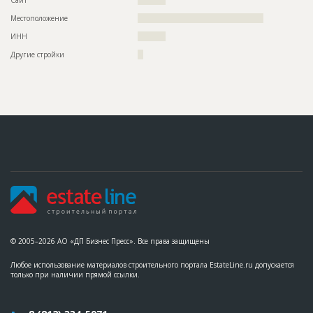
Сайт
??????????
Дата обновления
??????????
Местоположение
?????????????????????????????????????????????
Описание
??????????????????????????????????????????????????????????
ИНН
??????????
??????????????????????????????????????????????????????????
Другие стройки
??
??
Этап строительства
Изыскательские работы и проектирование
Ответственный
???????????????????????????????????????????????
???????????????????????????????????????????????
???????
Предполагаемые потребности
??????????????????????????????????????????????????????????
?????????????????????
© 2005–2026 АО «ДП Бизнес Пресс». Все права защищены
Любое использование материалов строительного портала EstateLine.ru допускается
только при наличии прямой ссылки.