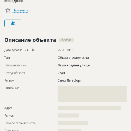
Менеджер
Новости
Назначить
Платные услуги
Пресс-релизы
Правила работы
Описание объекта
ID 33382
Контакты
Дата добавления
25.05.2018
Тип
Объект строительства
Личный кабинет
Наименование
Пешеходная улица
Статус объекта
Сдан
Регион
Санкт-Петербург
Описание
??????????????????????????????????????????????????????????
??????????????????????????????????????????????????????????
??????????????????????????????????????????????????????????
?????????????????????????????
Адрес
??????????????????????????????????????????????????????
Рынок
??????????????????
Начало строительства
?????????????????????
Срок ввода
????????????????