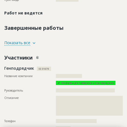
Работ не ведется
Завершенные работы
ID
117139
Показать все
Название
Укладка песка
Участники
Дата обновления
??????????
Описание
??????????????????????????????????????????????????????????
Генподрядчик
??????????????????????????????????????????????????????????
ID 31679
????????????????????????????????????????????????????????
Название компании
???????????????????????
Этап строительства
Нулевой цикл
Информация проверена и подтверждена
Ответственный
???????????????????????????????????????????????
???????????????????????????????????????????????
Руководитель
????????????????????????????????????????????????????
???????????????????????????????????????????????
Описание
??????????????????????????????????????????????????????????
???????????????????????????????????????????????
??????????????????????????????????????????????????????????
???????????????????????????????????????????????
??????????????????????????????????????????????????????????
???????????????????????????????????????????????
??????????????????????????????????????????????????????????
Предполагаемые потребности
??????????????????????????????????????????????????????????
???????????????????????????????????????????????????
??????????????????????????????????????????????????????????
Телефон
????????????????????????????????????
??????????????????????????????????????????????????????????
??????????????????????????????????????????????????????????