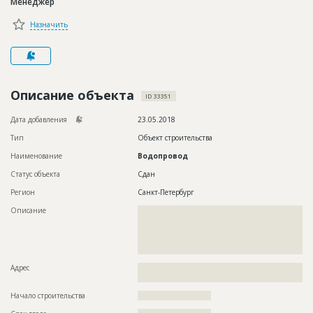
Менеджер
Новости
Назначить
Платные услуги
Пресс-релизы
Правила работы
Описание объекта
ID 33351
Контакты
Дата добавления
23.05.2018
Тип
Объект строительства
Личный кабинет
Наименование
Водопровод
Статус объекта
Сдан
Регион
Санкт-Петербург
Описание
??????????????????????????????????????????????????????????
??????????????????????????????????????????????????????????
??????????????????????????????????????????????????????????
??????????????????????????????????????????????????????????
??????????????????????
Адрес
??????????????????????????????????????????????????????????
??????????????????????????????????????????????????
Начало строительства
?????????????????????