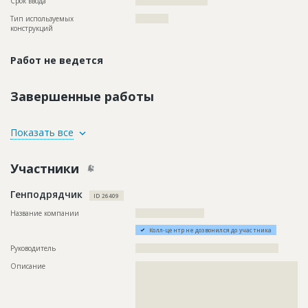
Срок ввода
?????????????????????
Тип используемых
????????????
конструкций
Работ не ведется
Завершенные работы
ID
101361
Показать все
Название
Демонтаж труб при реконструкции систем
водопровода
Участники
Дата обновления
??????????
Генподрядчик
Описание
??????????????????????????????????????????????????????????
ID 26409
????????????????????????????????????????????
Название компании
?????????????????????????
Этап строительства
Нулевой цикл
Колл-центр не дозвонился до участника
Ответственный
???????????????????????????????????????????????
???????????????????????????????????????????????
Руководитель
????????????????????????????????????????????????????
???????????????????????????????????????????????
Описание
??????????????????????????????????????????????????????????
????????????????????????????????
??????????????????????????????????????????????????????????
Предполагаемые потребности
??????????????????????????????????????????????????????????
??????????????????????????????????????????????????????????
??????????
??????????????????????????????????????????????????????????
??????????????????????????????????????????????????????????