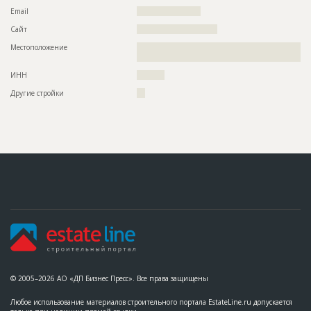
Email
???????????????????????
Сайт
?????????????????????????????
Местоположение
??????????????????????????????????????????????????????????
????????????????????????????????????????????????????????
ИНН
??????????
Другие стройки
???
© 2005–2026 АО «ДП Бизнес Пресс». Все права защищены
Любое использование материалов строительного портала EstateLine.ru допускается