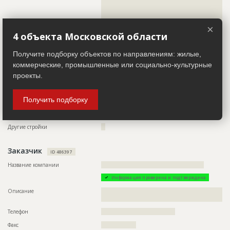
??????????????????????????????????????????????????????????
??????????????????????????????????????????????????????????
??????????????????????????????????????????????????????????
?????????????????????????????????????????????????
×
4 объекта Московской области
Телефон
????????????????????????????????????
Факс
???????????????????????????
Получите подборку объектов по направлениям: жилые,
коммерческие, промышленные или социально-культурные
Email
?????????????????????
проекты.
Сайт
?????????????????????????
Местоположение
??????????????????????????????????????????????????????????
Получить подборку
??????????????????????????????????????????????????????
ИНН
??????????
Другие стройки
??
Заказчик
ID 486397
Название компании
??????????????????????????????????????????????????
Информация проверена и подтверждена
Описание
??????????????????????????????????????????????????????????
??????????????????????????????????????
Телефон
????????????????????????????????????
Факс
?????????????????