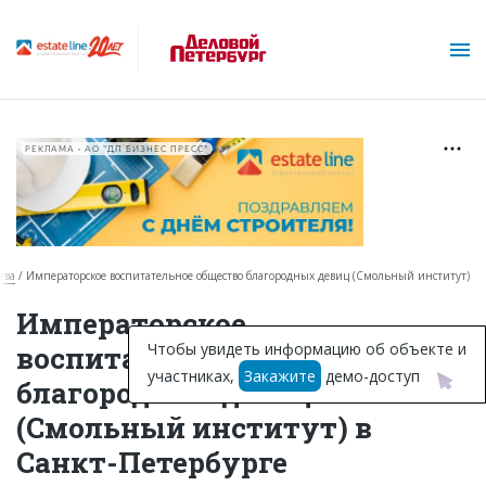
РЕКЛАМА • АО "ДП БИЗНЕС ПРЕСС"
тва
Императорское воспитательное общество благородных девиц (Смольный институт)
О проекте
Императорское
Горячие объекты
Чтобы увидеть информацию об объекте и
воспитательное общество
участниках,
Закажите
демо-доступ
База строящихся объектов
благородных девиц
(Смольный институт) в
Инвестпроекты
Санкт-Петербурге
Глоссарий