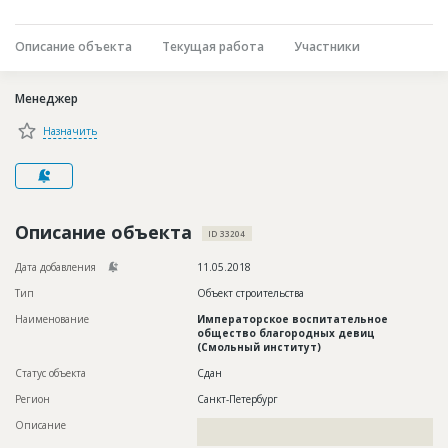
Новости
Описание объекта
Текущая работа
Участники
Платные услуги
Пресс-релизы
Менеджер
Правила работы
Назначить
Контакты
Личный кабинет
Описание объекта
ID 33204
Дата добавления
11.05.2018
Тип
Объект строительства
Наименование
Императорское воспитательное
общество благородных девиц
(Смольный институт)
Статус объекта
Сдан
Регион
Санкт-Петербург
Описание
??????????????????????????????????????????????????????????
???????????????????????????