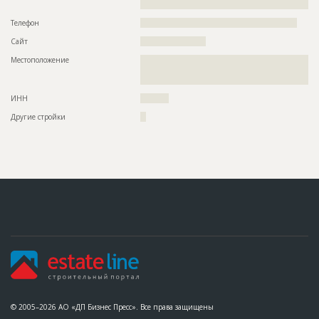
???????
Телефон
???????????????????????????????????????????????????????
Сайт
???????????????????????
Местоположение
??????????????????????????????????????????????????????????
??????????????????????????????????????????????????????????
???????
ИНН
??????????
Другие стройки
??
© 2005–2026 АО «ДП Бизнес Пресс». Все права защищены