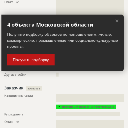
???????????????????????????????????????????????
Описание
??????????????????????????????????????????????????????????
???????????????????????????????????????????????
??????????????????????????????????????????????????????????
?
??????????????????????????????????????????????????????????
??????????????????????????????????????????????????????????
Предполагаемые потребности
??????????????????????????????????????????????????????????
??????????????????????????????????????????????????????????
×
????????????????????????????????????????????????????
????????
4 объекта Московской области
Телефон
???????????????????????????????????????????????????????
Получите подборку объектов по направлениям: жилые,
Email
?????????????????????????????????????
коммерческие, промышленные или социально-культурные
Сайт
????????????
проекты.
Местоположение
??????????????????????????????????????????????????????????
??????????????????????????????????????????????????????????
Получить подборку
??????????????????????????????????????????????????????
ИНН
??????????
Другие стройки
??
Заказчик
ID 513938
Название компании
??????????????????????????????????????????????????????????
???????????????????????
Информация проверена и подтверждена
Руководитель
????????????????????????????????????????????????????????
Описание
??????????????????????????????????????????????????????????
??????????????????????????????????????????????????????????