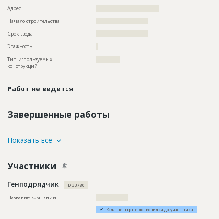
Адрес
????????????????????????????????
Начало строительства
?????????????????????
Срок ввода
?????????????????????
Этажность
?
Тип используемых
????????????
конструкций
Работ не ведется
Завершенные работы
ID
100940
Показать все
Название
Предстоит монтаж строительных лесов для
капитального ремонта фасада
Участники
Дата обновления
??????????
Генподрядчик
Описание
??????????????????????????????????????????????????????????
ID 33780
????????????????????????????????????????
Название компании
????????????????
Этап строительства
Фасадные работы и остекление
Колл-центр не дозвонился до участника
Ответственный
???????????????????????????????????????????????