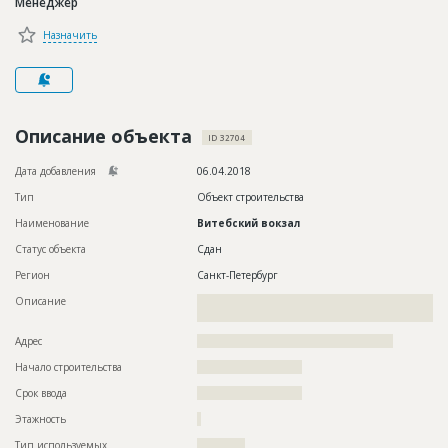
Менеджер
Новости
Назначить
Платные услуги
Пресс-релизы
Правила работы
Описание объекта
ID 32704
Контакты
Дата добавления
06.04.2018
Тип
Объект строительства
Личный кабинет
Наименование
Витебский вокзал
Статус объекта
Сдан
Регион
Санкт-Петербург
Описание
??????????????????????????????????????????????????????????
???????????????????????
Адрес
?????????????????????????????????????????????????
Начало строительства
?????????????????????
Срок ввода
?????????????????????
Этажность
?
Тип используемых
????????????