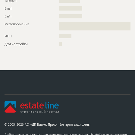
Телефон
?????????????????
Email
???????????????????
Сайт
???????????????????
Местоположение
??????????????????????????????????????????????????????????
????????????????????????????????????????????
ИНН
??????????
Другие стройки
??
© 2005–2026 АО «ДП Бизнес Пресс». Все права защищены
Любое использование материалов строительного портала EstateLine.ru допускается