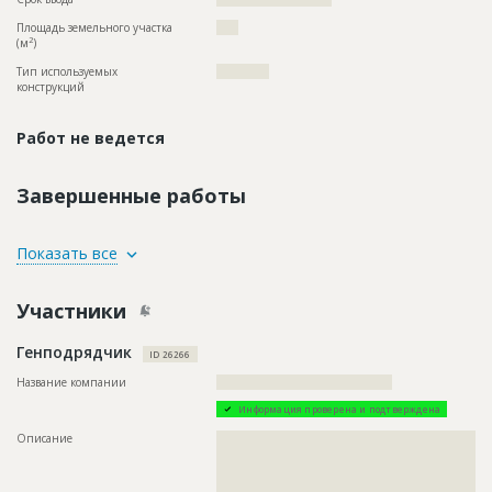
Площадь земельного участка
????
2
(м
)
Тип используемых
????????????
конструкций
Работ не ведется
Завершенные работы
ID
99071
Показать все
Название
Прокладка инженерных сетей для
строительства набережной
Участники
Дата обновления
??????????
Генподрядчик
Описание
??????????????????????????????????????????????????????????
ID 26266
??????????????????????????????????????????????????????????
????????
Название компании
????????????????????????????????????????
Этап строительства
Нулевой цикл
Информация проверена и подтверждена
Ответственный
???????????????????????????????????????????????
Описание
??????????????????????????????????????????????????????????
???????????????????????????????????????????????
??????????????????????????????????????????????????????????
???????????????????????????????????????????????
??????????????????????????????????????????????????????????
????????????
??????????????????????????????????????????????????????????