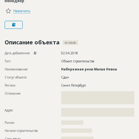
Менеджер
Новости
Назначить
Платные услуги
Пресс-релизы
Правила работы
Описание объекта
ID 32645
Контакты
Дата добавления
02.04.2018
Тип
Объект строительства
Личный кабинет
Наименование
Набережная реки Малая Невка
Статус объекта
Сдан
Регион
Санкт-Петербург
Описание
??????????????????????????????????????????????????????????
??????????????????????????????????????????????????????????
????????????????????????????????????
Адрес
??????????????????????????????????????????????????????????
????????????
Рынок
??????????????????
Начало строительства
????????????????????
Срок ввода
?????????????????????