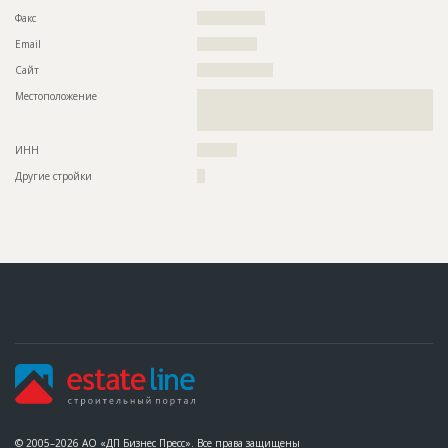
Факс
?????????????????
Email
???????????????
Сайт
???????????????????
Местоположение
??????????????????????????????????????????????????????????
??????????????????????????????????????????????????????????
???????????????????
ИНН
??????????
Другие стройки
??
© 2005–2026 АО «ДП Бизнес Пресс». Все права защищены