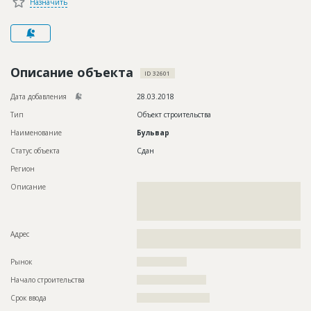
Назначить
Новости
Платные услуги
Пресс-релизы
Описание объекта
ID 32601
Правила работы
Дата добавления
28.03.2018
Контакты
Тип
Объект строительства
Наименование
Бульвар
Личный кабинет
Статус объекта
Сдан
Регион
Описание
??????????????????????????????????????????????????????????
??????????????????????????????????????????????????????????
??????????????????????????????????????????????????????????
??????????????????????????
Адрес
??????????????????????????????????????????????????????????
?
Рынок
??????????????????
Начало строительства
????????????????????
Срок ввода
?????????????????????