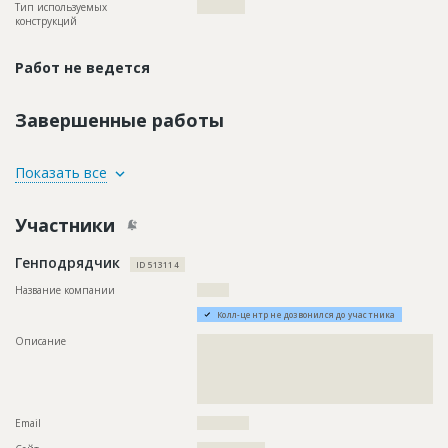
Тип используемых
????????????
конструкций
Работ не ведется
Завершенные работы
ID
134573
Показать все
Название
Работы на разных стадиях
Участники
Дата обновления
??????????
Описание
??????????????????????????????????????????????????????????
Генподрядчик
???????????
ID 513114
Этап строительства
Общестроительные работы
Название компании
????????
Ответственный
???????????????????????????????????????????????
Колл-центр не дозвонился до участника
???????????????????????????????????????????????
?????????????
Описание
??????????????????????????????????????????????????????????
??????????????????????????????????????????????????????????
Предполагаемые потребности
??????????????????????????????????????????????????????????
??????????????????????????????????????????????????????????
??????????????????????????????????????????????????????????
??????????????????????????????????????????????????????????
??????????????????????????????????????????????????????????
????????????
??????????????????????????????
Email
?????????????