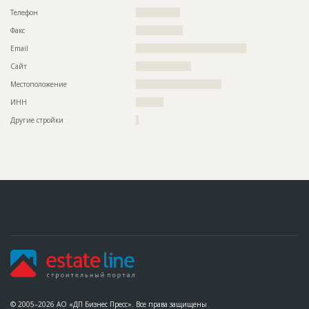
Телефон
????????????????
Факс
?????????????????
Email
????????????????????????????????????????
Сайт
????????????????????
Местоположение
???????????????????????????????
ИНН
??????????
Другие стройки
?
© 2005–2026 АО «ДП Бизнес Пресс». Все права защищены