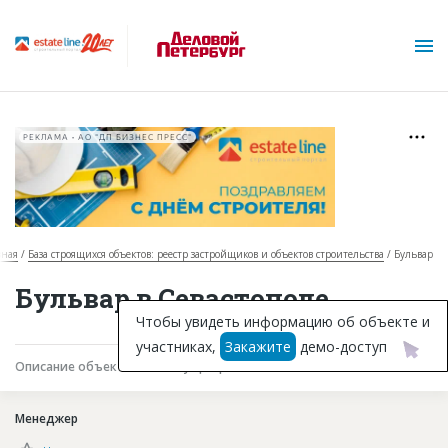
РЕКЛАМА • АО "ДП БИЗНЕС ПРЕСС"
вная
База строящихся объектов: реестр застройщиков и объектов строительства
Бульвар
О проекте
Бульвар в Севастополе
Горячие объекты
Чтобы увидеть информацию об объекте и
участниках,
Закажите
демо-доступ
База строящихся объектов
Описание объекта
Текущая работа
Участники
Инвестпроекты
Менеджер
Глоссарий