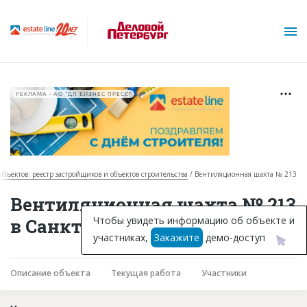
РЕКЛАМА • АО "ДП БИЗНЕС ПРЕСС"
объектов: реестр застройщиков и объектов строительства
Вентиляционная шахта № 213
О проекте
Вентиляционная шахта № 213
Горячие объекты
Чтобы увидеть информацию об объекте и
в Санкт-Петербурге
участниках,
Закажите
демо-доступ
База строящихся объектов
Инвестпроекты
Описание объекта
Текущая работа
Участники
Глоссарий