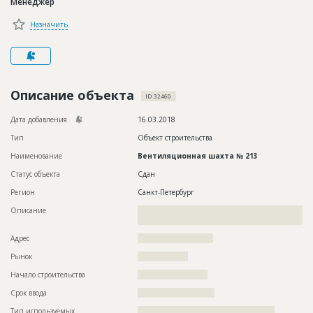
Менеджер
Новости
Назначить
Платные услуги
Пресс-релизы
Правила работы
Описание объекта
ID 32460
Контакты
Дата добавления
16.03.2018
Тип
Объект строительства
Личный кабинет
Наименование
Вентиляционная шахта № 213
Статус объекта
Сдан
Регион
Санкт-Петербург
Описание
??????????????????????????????????????????????????????????
?????????????????????
Адрес
???????????????????????????
Рынок
??????????????????
Начало строительства
????????????????????
Срок ввода
??????????????????????
Тип используемых
?????????????????????????????????????????????????