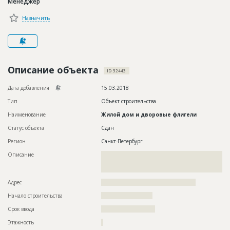
Менеджер
Новости
Назначить
Платные услуги
Пресс-релизы
Правила работы
Описание объекта
ID 32443
Контакты
Дата добавления
15.03.2018
Тип
Объект строительства
Личный кабинет
Наименование
Жилой дом и дворовые флигели
Статус объекта
Сдан
Регион
Санкт-Петербург
Описание
??????????????????????????????????????????????????????????
??????????????????????????????????????????????????????????
????????????????????????????
Адрес
??????????????????????????????????????????????
Начало строительства
????????????????????
Срок ввода
?????????????????????
Этажность
?