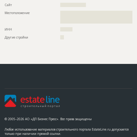
Сайт
?????????????????????
Местоположение
??????????????????????????????????????????????????????????
??????????????????????????????????????????????????????????
???????????????
ИНН
??????????
Другие стройки
???
© 2005–2026 АО «ДП Бизнес Пресс». Все права защищены
Любое использование материалов строительного портала EstateLine.ru допускается
только при наличии прямой ссылки.