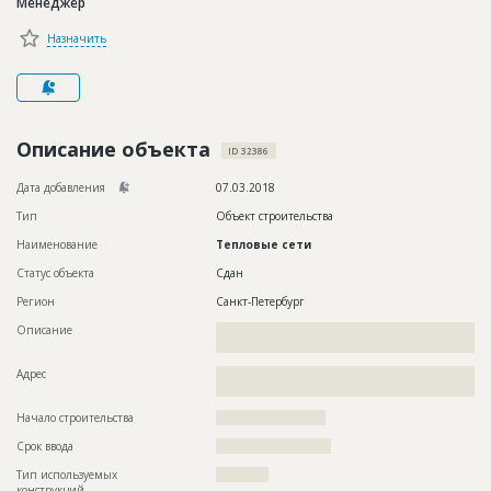
Менеджер
Новости
Назначить
Платные услуги
Пресс-релизы
Правила работы
Описание объекта
ID 32386
Контакты
Дата добавления
07.03.2018
Тип
Объект строительства
Личный кабинет
Наименование
Тепловые сети
Статус объекта
Сдан
Регион
Санкт-Петербург
Описание
??????????????????????????????????????????????????????????
???????????????????????????????????????????????????
Адрес
??????????????????????????????????????????????????????????
??????????????????????????????????????????
Начало строительства
????????????????????
Срок ввода
?????????????????????
Тип используемых
????????????
конструкций