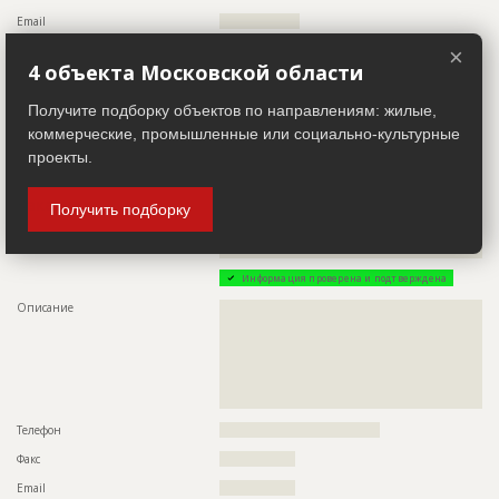
Email
??????????????????
Сайт
???????????????
×
4 объекта Московской области
Местоположение
??????????????????????????????????????????????????????????
????????????????????????????
Получите подборку объектов по направлениям: жилые,
ИНН
??????????
коммерческие, промышленные или социально-культурные
Другие стройки
??
проекты.
Заказчик
Получить подборку
ID 26354
Название компании
??????????????????????????????????????????????????????????
????????????????????????????????????
Информация проверена и подтверждена
Описание
??????????????????????????????????????????????????????????
??????????????????????????????????????????????????????????
??????????????????????????????????????????????????????????
??????????????????????????????????????????????????????????
??????????????????????????????????????????????????????????
??????????????????????????????????????????????????????????
???????????????????????????????????
Телефон
????????????????????????????????????
Факс
?????????????????
Email
?????????????????