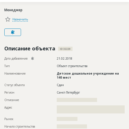
Новости
Менеджер
Платные услуги
Назначить
Пресс-релизы
Правила работы
Контакты
Описание объекта
ID 32229
Личный кабинет
Дата добавления
21.02.2018
Тип
Объект строительства
Наименование
Детское дошкольное учреждение на
140 мест
Статус объекта
Сдан
Регион
Санкт-Петербург
Описание
???????????????????????????????????
Адрес
??????????????????????????????????????????????????????????
????????????????????????????????????????
Рынок
??????????????????
Начало строительства
?????????????????????