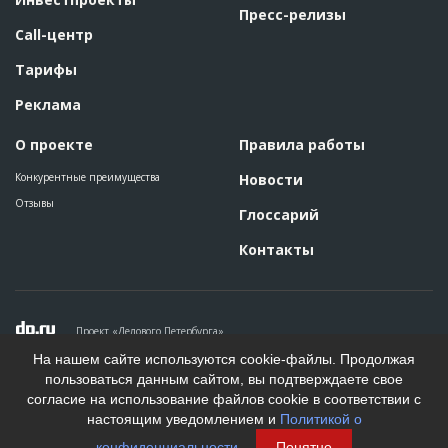
Пресс-релизы
Call-центр
Тарифы
Реклама
О проекте
Правила работы
Конкурентные преимущества
Новости
Отзывы
Глоссарий
Контакты
Проект «Делового Петербурга»
Политика конфиденциальности
На нашем сайте используются cookie-файлы. Продолжая
Пользовательское соглашение
пользоваться данным сайтом, вы подтверждаете свое
На информационном ресурсе применяются рекомендательные
согласие на использование файлов cookie в соответствии с
технологии. Подробнее.
настоящим уведомлением и
Политикой о
Создание сайта
конфиденциальности
.
Понятно