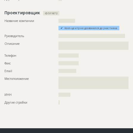
???????
Проектировщик
ID 511672
Название компании
??????????????
Колл-центр не дозвонился до участника
Руководитель
????????????????????????????????????????????????????????
Описание
??????????????????????????????????????????????????????????
????????????????????????????????????????
Телефон
?????????????????
Факс
?????????????????
Email
???????????????
Местоположение
??????????????????????????????????????????????????????????
??????????????????????????????????????????????????????????
?????????????????????????????
ИНН
??????????
Другие стройки
?