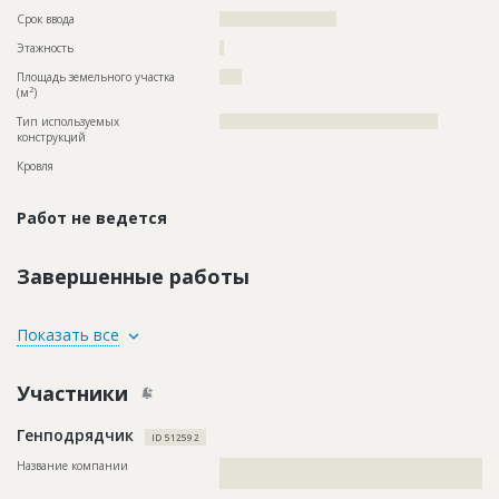
Срок ввода
?????????????????????
Этажность
?
Площадь земельного участка
????
2
(м
)
Тип используемых
?????????????????????????????????????????????????
конструкций
Кровля
Работ не ведется
Завершенные работы
ID
113194
Показать все
Название
Внутренние работы при строительстве здания
детского сада
Участники
Дата обновления
??????????
Генподрядчик
Описание
??????????????????????????????????????????????????????????
ID 512592
???????????????????????????????
Название компании
??????????????????????????????????????????????????????????
Этап строительства
Внутренние и отделочные работы
?????????????????