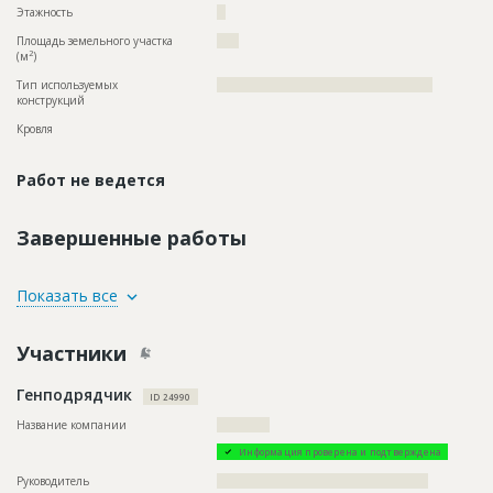
Этажность
??
Площадь земельного участка
????
2
(м
)
Тип используемых
?????????????????????????????????????????????????
конструкций
Кровля
Работ не ведется
Завершенные работы
ID
124167
Показать все
Название
Кровельные работы
Участники
Дата обновления
??????????
Описание
??????????????????????????????????????????????????????????
Генподрядчик
??????????????????????????????????????????????????????????
ID 24990
???????????????????????????????????????????????????
Название компании
????????????
Этап строительства
Фасадные работы и остекление
Информация проверена и подтверждена
Ответственный
???????????????????????????????????????????????
???????????????????????????????????????????????
Руководитель
????????????????????????????????????????????????