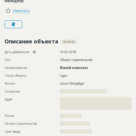
Менеджер
Новости
Назначить
Платные услуги
Пресс-релизы
Правила работы
Описание объекта
ID 32176
Контакты
Дата добавления
19.02.2018
Тип
Объект строительства
Личный кабинет
Наименование
Жилой комплекс
Статус объекта
Сдан
Регион
Санкт-Петербург
Описание
???????????????????????????????????????
Адрес
??????????????????????????????????????????????????????????
??????????????????????????????????????????????????????????
?????????????????
Рынок
??????????????????
Начало строительства
????????????????????
Срок ввода
?????????????????????