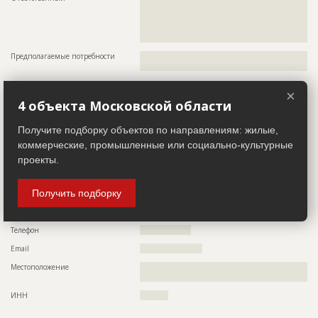
???????????????????????????????????????????????
???????????????????????????????????????????????
???????????????????????????????????????????????
????????????????
Предполагаемые потребности
??????????????????????????????????????????????????????????
?????????????????????????????????????
×
Участники
4 объекта Московской области
Генподрядчик
Получите подборку объектов по направлениям: жилые,
ID 3254428
коммерческие, промышленные или социально-культурные
Название компании
????????????
проекты.
Колл-центр не дозвонился до участника
Руководитель
????????????????????????????????????????????
Получить подборку
Описание
??????????????????????????????????????????????????????????
??????
Телефон
??????????????????
Email
??????????????????????
Местоположение
??????????????????????????????????????????????????????????
???????????????????
ИНН
??????????