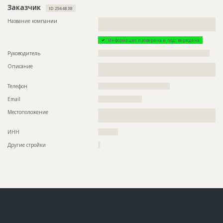
Заказчик
ID 2564838
Название компании
??????????????????????????????????????????????????????????
???????????????????????????????
Информация проверена и подтверждена
Руководитель
????????????????????????????????????????????????????????
Описание
??????????????????????????????????????????????????????????
??????????????????
Телефон
????????????????????????????????????
Email
??????????????????????
Местоположение
??????????????????????????????????????????????????????????
??????????????????????????????
ИНН
??????????
Другие стройки
?