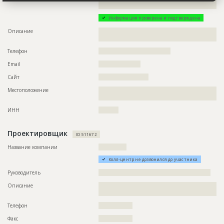
????????????????????????????????????????
Этап строительства
Фасадные работы и остекление
Информация проверена и подтверждена
Ответственный
???????????????????????????????????????????????
???????????????????????????????????????????????
Описание
??????????????????????????????????????????????????????????
???????????????????????????????????????????????
?????????????????????????????
???????????????????????????????????????????????
???????????????????????????????????????????????
Телефон
????????????????????????????????????
???????????????????????????????????????????????
???????????????????????????????????????????????
Email
?????????????????????
???????????????????????????????????????????????
???
Сайт
?????????????????????????
Предполагаемые потребности
??????????????????????????????????????????????????????????
Местоположение
??????????????????????????????????????????????????????????
??????????????????????????????????????????????????????????
??????????????????????
??????????????????????????????????????????????????????????
ИНН
??????????
??????????????????????????????????????????????????????????
??????????????????????????????????????????????????????????
??????????????????????????????????????????????????????????
??????????????????????????????????????????????????????????
Проектировщик
ID 511672
??????????????????????????????????????????????????????????
??????????????????????????????????????????????????????????
Название компании
??????????????
??????????????????????????????????????????????????????????
??????????????????????????????????????????????????????????
Колл-центр не дозвонился до участника
??????????????????????????????????????????????????????????
Руководитель
????????????????????????????????????????????????????????
??????????????????????????????????????????????????????????
??????????????????????????????????????????????????????????
Описание
??????????????????????????????????????????????????????????
??????????????????????????????????????????????????????????
????????????????????????????????????????
??????????????????????????????????????????????????????????
??????????
Телефон
?????????????????
Факс
?????????????????
ID
110467