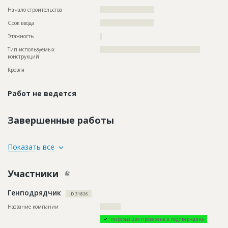
Начало строительства
?????????????????????
Срок ввода
?????????????????????
Этажность
?
Тип используемых
?????????????????????????????????????????????????
конструкций
Кровля
Работ не ведется
Завершенные работы
ID
125470
Показать все
Название
Отделка помещений
Участники
Дата обновления
??????????
Описание
??????????????????????????????????????????????????????????
Генподрядчик
????????????????????????????
ID 31826
Этап строительства
Внутренние и отделочные работы
Название компании
??????????
Ответственный
???????????????????????????????????????????????
Информация проверена и подтверждена
???????????????????????????????????????????????