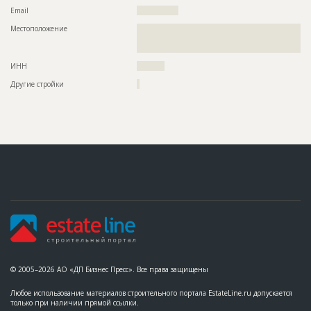
Email
???????????????
Название
Отливка 3-го этажа при строительстве здания
детского сада
Местоположение
??????????????????????????????????????????????????????????
??????????????????????????????????????????????????????????
Дата обновления
??????????
?????????????????????????????
Описание
??????????????????????????????????????????????????????????
ИНН
??????????
????
Другие стройки
?
Этап строительства
Общестроительные работы
Ответственный
???????????????????????????????????????????????
???????????????????????????????????????????????
???????????????????????????????????????????????
???????????????????????????????????????????????
???????????????????????????????????????????????
???????????????????????????????????????????????
???????????????????????????????????????????????
????????????????????????
Предполагаемые потребности
??????????????????????????????????????????????
ID
103119
Название
Отливка 1-го этажа при строительстве здания
детского сада
© 2005–2026 АО «ДП Бизнес Пресс». Все права защищены
Дата обновления
??????????
Описание
??????????????????????????????????????????????????????????
Любое использование материалов строительного портала EstateLine.ru допускается
????????
только при наличии прямой ссылки.