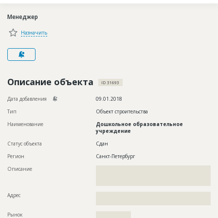
Новости
Менеджер
Платные услуги
Назначить
Пресс-релизы
Правила работы
Контакты
Описание объекта
ID 31693
Личный кабинет
Дата добавления
09.01.2018
Тип
Объект строительства
Наименование
Дошкольное образовательное
учреждение
Статус объекта
Сдан
Регион
Санкт-Петербург
Описание
??????????????????????????????????????????????????????????
??????????????????????????????????????????????????????????
??????????????????
Адрес
??????????????????????????????????????????????????????????
??????????????????????
Рынок
??????????????????