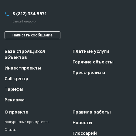
Этап строительства
Общестроительные работы
Ответственный
???????????????????????????????????????????????
8 (812) 334-5971
???????????????????????????????????????????????
???????????????????????????????????????????????
Санкт-Петербург
???????????????????????????????????????????????
???????????????????????????????????????????????
???????????????????????????????????????????????
Написать сообщение
???????????????????????????????????????????????
????????????????????????
Предполагаемые потребности
??????????????????????????????????????????????????????????
База строящихся
Платные услуги
??????????????????????????????????????????????????????
объектов
Горячие объекты
ID
95919
Инвестпроекты
Пресс-релизы
Название
Расчистка территории для строительства
Call-центр
здания деского сада
Дата обновления
??????????
Тарифы
Описание
??????????????????????????????????????????????????????????
??????????????????????????????????????????????????????????
Реклама
??????????????????????????????????????????????????????????
????
О проекте
Правила работы
Этап строительства
Нулевой цикл
Конкурентные преимущества
Новости
Ответственный
???????????????????????????????????????????????
???????????????????????????????????????????????
Отзывы
???????????????????????????????????????????????
Глоссарий
???????????????????????????????????????????????