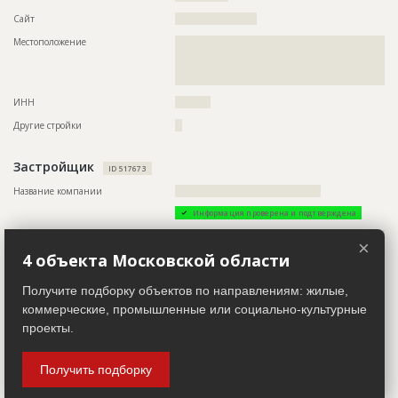
Сайт
???????????????????????
Описание
??????????????????????????????????????????????????????????
??????????????????????????????????????????????????????????
Местоположение
??????????????????????????????????????????????????????????
?????????????????????????
??????????????????????????????????????????????????????????
??????????????????????????????????????????????????????????
Этап строительства
Фасадные работы и остекление
??????
Ответственный
???????????????????????????????????????????????
ИНН
??????????
???????????????????????????????????????????????
???????????????????????????????????????????????
Другие стройки
??
???????????????????????????????????????????????
?????????????????????
Застройщик
Предполагаемые потребности
??????????????????????????????????????????????????????????
ID 517673
??????????????????????????????????????????????????????????
??????????????????????????????????????????????????????????
Название компании
?????????????????????????????????????????
??????????????????????????????????????????????????????????
Информация проверена и подтверждена
??????????????????????????????????????????????????????????
??????????????????????????????????????????????????????????
Руководитель
??????????????????????????????????????????????????????????
??????????????????????????????????????????????????????????
×
??
??????????????????????????????????????????????????????????
4 объекта Московской области
??????????????????????????????????????????????????????????
Описание
??????????????????????????????????????????????????????????
????????????????????????????????????????????
??????????????????????????????????????????????????????????
Получите подборку объектов по направлениям: жилые,
???????????????????????????????????????????????????
коммерческие, промышленные или социально-культурные
ID
139573
Телефон
?????????????????????????????????????
проекты.
Название
Работы на разных стадиях
Email
???????????????
Дата обновления
??????????
Сайт
???????????????????????
Получить подборку
Описание
??????????????????????????????????????????????????????????
Местоположение
??????????????????????????????????????????????????????????