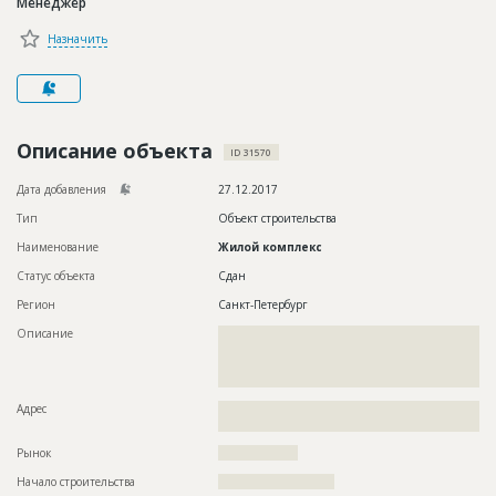
Менеджер
Новости
Назначить
Платные услуги
Пресс-релизы
Правила работы
Описание объекта
ID 31570
Контакты
Дата добавления
27.12.2017
Тип
Объект строительства
Личный кабинет
Наименование
Жилой комплекс
Статус объекта
Сдан
Регион
Санкт-Петербург
Описание
??????????????????????????????????????????????????????????
??????????????????????????????????????????????????????????
??????????????????????????????????????????????????????????
??????????????????????????????????????????????????
Адрес
??????????????????????????????????????????????????????????
???????????????????????????????
Рынок
??????????????????
Начало строительства
?????????????????????