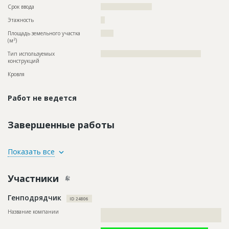
Срок ввода
????????????????????
Этажность
??
Площадь земельного участка
?????
2
(м
)
Тип используемых
?????????????????????????????????????????????????
конструкций
Кровля
Работ не ведется
Завершенные работы
ID
149188
Показать все
Название
Отделка фасада
Участники
Дата обновления
??????????
Описание
??????????????????????????????????????????????????????????
Генподрядчик
??????????????????????????????????????????????????????????
ID 24806
??????????????????????????????????????????????????????????
????????????????????????????
Название компании
??????????????????????????????????????????????????????????
?????
Этап строительства
Фасадные работы и остекление