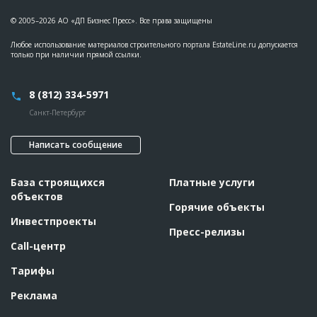
??????????????????????????????????????????????????????????
??????????????????????????????????????????????????????????
© 2005–2026 АО «ДП Бизнес Пресс». Все права защищены
??????????????????????????????????????????????????????????
??????????????????????????????????????????????????????????
???????
Любое использование материалов строительного портала EstateLine.ru допускается
только при наличии прямой ссылки.
ID
117635
8 (812) 334-5971
Название
Отливка свай
Дата обновления
??????????
Санкт-Петербург
Описание
??????????????????????????????????????????????????????????
??????????????????????????????????????????????????????????
Написать сообщение
??????????????????????????????????????????????????????????
????????????????
Этап строительства
Нулевой цикл
База строящихся
Платные услуги
объектов
Ответственный
???????????????????????????????????????????????
Горячие объекты
???????????????????????????????????????????????
???????????????????
Инвестпроекты
Пресс-релизы
Предполагаемые потребности
??????????????????????????????????????????????????????????
Call-центр
??????????????????????????????????????????????????????????
??????????????????????????????????????????????????????????
??????????????????????????????????????????????????????????
Тарифы
??????????????????????????????????????????????????????????
???????
Реклама
ID
111351