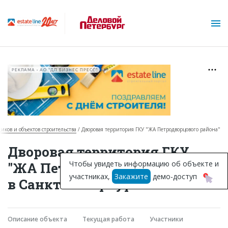
РЕКЛАМА • АО "ДП БИЗНЕС ПРЕСС"
щиков и объектов строительства
Дворовая территория ГКУ "ЖА Петродворцового района"
О проекте
Дворовая территория ГКУ
Горячие объекты
Чтобы увидеть информацию об объекте и
"ЖА Петродворцового района"
участниках,
Закажите
демо-доступ
База строящихся объектов
в Санкт-Петербурге
Инвестпроекты
Глоссарий
Описание объекта
Текущая работа
Участники