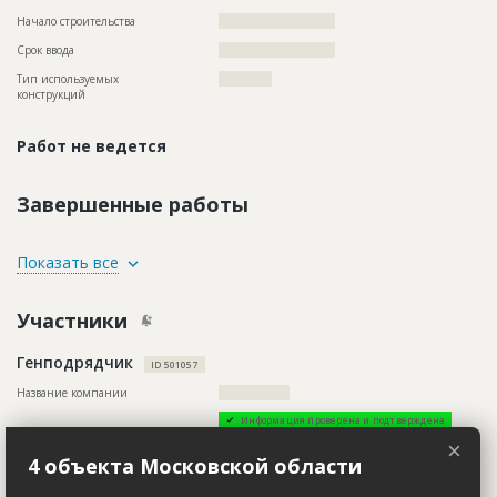
Начало строительства
?????????????????????
Срок ввода
?????????????????????
Тип используемых
????????????
конструкций
Работ не ведется
Завершенные работы
ID
94582
Показать все
Название
Планирование территории для благоустройства
квартала
Участники
Дата обновления
??????????
Генподрядчик
Описание
??????????????????????????????????????????????????????????
ID 501057
??????????????????????????????????????????????????????????
?
Название компании
????????????????
Этап строительства
Нулевой цикл
Информация проверена и подтверждена
×
Ответственный
???????????????????????????????????????????????
Описание
??????????????????????????????????????????????????????????
4 объекта Московской области
???????????????????????????????????????????????
??????????????????????????????????????????????????????????
??????????????
??????????????????????????????????????????????????????????
?????????????????????????????