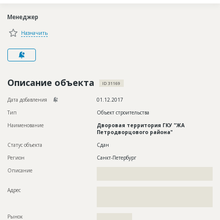
Новости
Менеджер
Платные услуги
Назначить
Пресс-релизы
Правила работы
Контакты
Описание объекта
ID 31169
Личный кабинет
Дата добавления
01.12.2017
Тип
Объект строительства
Наименование
Дворовая территория ГКУ "ЖА
Петродворцового района"
Статус объекта
Сдан
Регион
Санкт-Петербург
Описание
??????????????????????????????????????????????????????????
????????????????????????????????????
Адрес
??????????????????????????????????????????????????????????
??????????????????????????????????????????????????????????
????????????????????????????????????????????????????????
Рынок
??????????????????