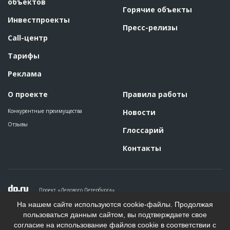
объектов
Горячие объекты
Инвестпроекты
Пресс-релизы
Call-центр
Тарифы
Реклама
О проекте
Правила работы
Конкурентные преимущества
Новости
Отзывы
Глоссарий
Контакты
Проект «Делового Петербурга»
Политика конфиденциальности
На нашем сайте используются cookie-файлы. Продолжая
Пользовательское соглашение
пользоваться данным сайтом, вы подтверждаете свое
На информационном ресурсе применяются рекомендательные
согласие на использование файлов cookie в соответствии с
технологии. Подробнее.