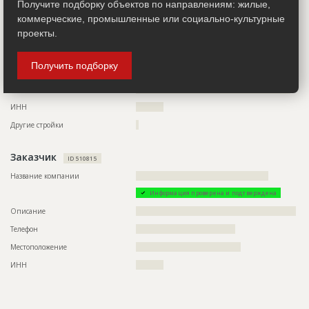
Получите подборку объектов по направлениям: жилые,
Предполагаемые потребности
????????????????????????????????????????????????????????
Телефон
?????????????????
коммерческие, промышленные или социально-культурные
проекты.
Факс
?????????????????
Email
????????????????????
Получить подборку
Сайт
?????????????????
Местоположение
????????????????????????????????????????????????????????
ИНН
??????????
Другие стройки
?
Заказчик
ID 510815
Название компании
????????????????????????????????????????????????
Информация проверена и подтверждена
Описание
??????????????????????????????????????????????????????????
Телефон
????????????????????????????????????
Местоположение
??????????????????????????????????????
ИНН
??????????