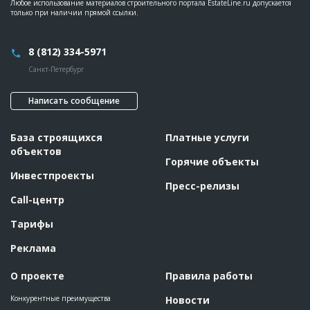
Дата обновления
??????????
Любое использование материалов строительного портала EstateLine.ru допускается
только при наличии прямой ссылки.
Описание
??????????????????????????????????????????????????????????
??????????????????????????????????????????????????????????
??????????????????????????????????????????????????????????
????????????
8 (812) 334-5971
Этап строительства
Изыскательские работы и проектирование
Санкт-Петербург
Ответственный
???????????????????????????????????????????????
???????????????????????????????????????????????
Написать сообщение
???????????????????????????????????????????????
????
Предполагаемые потребности
??????????????????????????????????????????????????????????
База строящихся
Платные услуги
??????????????????????????????????????????????????????????
объектов
??????????????????????????
Горячие объекты
Инвестпроекты
ID
94526
Пресс-релизы
Call-центр
Название
Огорожена территория для строительства
жилого комплекса
Тарифы
Дата обновления
??????????
Описание
??????????????????????????????????????????????????????????
Реклама
????????????????????????????????????????????????????
Этап строительства
Нулевой цикл
О проекте
Правила работы
Ответственный
???????????????????????????????????????????????
Конкурентные преимущества
Новости
???????????????????????????????????????????????
???????????????????????????????????????????????