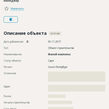
Менеджер
Новости
Назначить
Платные услуги
Пресс-релизы
Правила работы
Описание объекта
ID 31149
Контакты
Дата добавления
30.11.2017
Тип
Объект строительства
Личный кабинет
Наименование
Жилой комплекс
Статус объекта
Сдан
Регион
Санкт-Петербург
Описание
??????????????????????????????????????????????????????????
??????????????????????????????????????????????????????????
?????????????
Адрес
??????????????????????????????????????????????????????????
?????????????????????????????????????
Рынок
??????????????????
Начало строительства
????????????????????
Срок ввода
?????????????????????