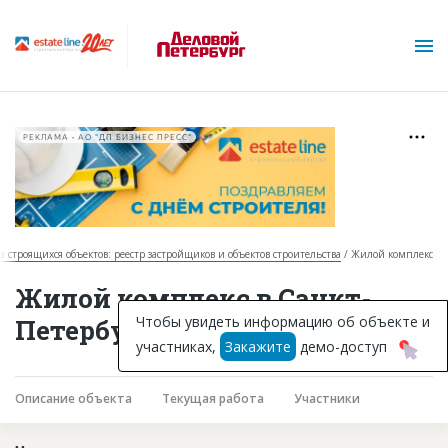
РЕКЛАМА • АО "ДП БИЗНЕС ПРЕСС"
за строящихся объектов: реестр застройщиков и объектов строительства
Жилой комплекс
О проекте
Жилой комплекс в Санкт-
Горячие объекты
Чтобы увидеть информацию об объекте и
Петербурге
участниках,
Закажите
демо-доступ
База строящихся объектов
Инвестпроекты
Описание объекта
Текущая работа
Участники
Глоссарий