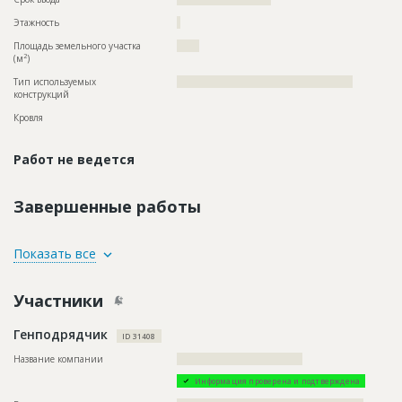
Этажность
?
Площадь земельного участка
?????
2
(м
)
Тип используемых
?????????????????????????????????????????????????
конструкций
Кровля
Работ не ведется
Завершенные работы
ID
137598
Показать все
Название
Внутренние работы
Участники
Дата обновления
??????????
Описание
??????????????????????????????????????????
Генподрядчик
ID 31408
Этап строительства
Внутренние и отделочные работы
Название компании
???????????????????????????????????
Ответственный
???????????????????????????????????????????????
???????????????????????????????????????????????
Информация проверена и подтверждена
???????????????????????????????????????????????