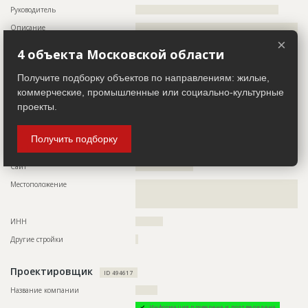
??????????????????????????????????????????????????????????
Руководитель
????????????????????????????????????????????????????
??????????????????????????????????????????????????????????
??????????????????????????????????????????????????????????
Описание
??????????????????????????????????????????????????????????
??????????????????????????????????????????????????????????
??????????????????????????????????????????????????????????
×
??????????????????????????????????????????????????????????
??????????????????????????????????????????????????????????
4 объекта Московской области
??????????????????????????????????????????????????????????
??????????????????????????????????????????????????????????
??????????????????????????????????????????????????????????
??????????????????????????????????????????????????????????
??????????????????????????????????????????????????????????
??????????????????????????????????????????????????????????
Получите подборку объектов по направлениям: жилые,
??????????????????????????????????????????????????????????
??????????????????????????????????????????????????????????
???????????????????????????????
коммерческие, промышленные или социально-культурные
?????????????????????????????????????????????????????????
проекты.
Телефон
?????????????????
ID
124660
Факс
?????????????????
Название
Кровельные работы
Получить подборку
Email
???????????????
Дата обновления
??????????
Сайт
?????????????????????
Описание
??????????????????????????????????????????????????????????
??????????????????????????????
Местоположение
??????????????????????????????????????????????????????????
??????????????????????????????????????????????????????????
Этап строительства
Фасадные работы и остекление
???????????????????
Ответственный
???????????????????????????????????????????????
ИНН
??????????
???????????????????????????????????????????????
???????????????????????????????????????????????
Другие стройки
?
????
Предполагаемые потребности
??????????????????????????????????????????????????????????
Проектировщик
ID 494617
??????????????????????????????????????????????????????????
??????????????????????????????????????????????????????????
Название компании
????????
??????????????????????????????????????????????????????????
??????????????????????????????????????????????????????????
Информация проверена и подтверждена