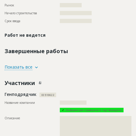
Рынок
??????????????????
Начало строительства
?????????????????????
Срок ввода
?????????????????????
Работ не ведется
Завершенные работы
ID
101378
Показать все
Название
Укладка кабеля при стротительстве кабельных
линий
Участники
Дата обновления
??????????
Генподрядчик
Описание
??????????????????????????????????????????????????????????
ID 510622
??????????????????????????????????????????????????????????
??????????????????????????????????????????????????????????
Название компании
??????????????????????
????????????????????????????????????????????
Информация проверена и подтверждена
Этап строительства
Нулевой цикл
Описание
??????????????????????????????????????????????????????????
Ответственный
???????????????????????????????????????????????
??????????????????????????????????????????????????????????
????????????
??????????????????????????????????????????????????????????
??????????????????????????????????????????????????????????
Предполагаемые потребности
??????????????????????????????????????????????????????????
??????????????????????????????????????????????????????????