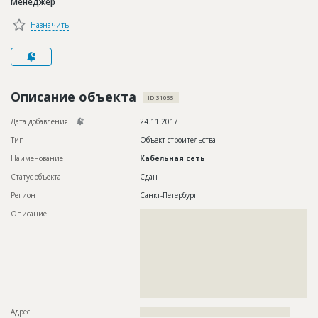
Менеджер
Новости
Назначить
Платные услуги
Пресс-релизы
Правила работы
Описание объекта
ID 31055
Контакты
Дата добавления
24.11.2017
Тип
Объект строительства
Личный кабинет
Наименование
Кабельная сеть
Статус объекта
Сдан
Регион
Санкт-Петербург
Описание
??????????????????????????????????????????????????????????
??????????????????????????????????????????????????????????
??????????????????????????????????????????????????????????
??????????????????????????????????????????????????????????
??????????????????????????????????????????????????????????
??????????????????????????????????????????????????????????
??????????????????????????????????????????????????????????
??????????????????????????????????????????????????????????
??????????????????????????????????????????
Адрес
?????????????????????????????????????????????????????