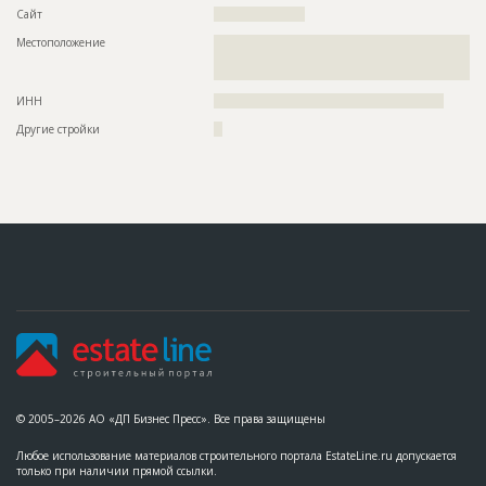
Сайт
?????????????????????
Местоположение
??????????????????????????????????????????????????????????
??????????????????????????????????????????????????????????
???????????
ИНН
?????????????????????????????????????????????????????
Другие стройки
??
© 2005–2026 АО «ДП Бизнес Пресс». Все права защищены
Любое использование материалов строительного портала EstateLine.ru допускается
только при наличии прямой ссылки.