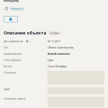
Менеджер
Новости
Назначить
Платные услуги
Пресс-релизы
Правила работы
Описание объекта
ID 30965
Контакты
Дата добавления
16.11.2017
Тип
Объект строительства
Личный кабинет
Наименование
Жилой комплекс
Статус объекта
Сдан
Регион
Санкт-Петербург
Описание
??????????????????????????????????????????????????????????
??????????????????????????????????????????????????????????
??????????????????????????????????????????????????????????
?????????????????????????????????????????????????????????
Адрес
??????????????????????????????????????????????????????????
??????????????????????????????????????????
Описание проекта
??????????????????????????????????????????????????????????
??????????????????????????????????????????????????????????
?????????????????????????????????????????????