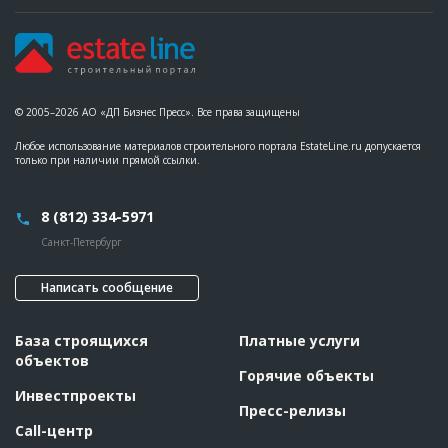
Название
Отливка каркаса
Дата обновления
??????????
Описание
??????????????????????????????????????????????????????????
????????
Этап строительства
Общестроительные работы
© 2005–2026 АО «ДП Бизнес Пресс». Все права защищены
Ответственный
???????????????????????????????????????????????
???????????????????????????????????????????????
Любое использование материалов строительного портала EstateLine.ru допускается
???????????????????????????????????????????????
только при наличии прямой ссылки.
???????????????????????????????????????????????
???????????????????????????????????????????????
???????????????????????????????????????????????
???????????????????????????????????????????????
8 (812) 334-5971
???????????????????????????????????????????????
??????????????????????????????????????
Санкт-Петербург
Предполагаемые потребности
??????????????????????????????????????????????????????????
???????????????????????????????
Написать сообщение
ID
127597
База строящихся
Платные услуги
Название
Отливка цоколя
объектов
Дата обновления
??????????
Горячие объекты
Описание
??????????????????????????????????????????????????????????
Инвестпроекты
????????????????
Пресс-релизы
Call-центр
Этап строительства
Нулевой цикл