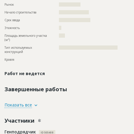
Рынок
??????????????????
Начало строительства
????????????????????
Срок ввода
?????????????????????
Этажность
??
Площадь земельного участка
????
2
(м
)
Тип используемых
?????????????????????????????????????????????????
конструкций
Кровля
Работ не ведется
Завершенные работы
ID
1439713
Показать все
Название
Отделка помещений
Участники
Дата обновления
??????????
Описание
??????????????????????????????????????????????????????????
Генподрядчик
??????????????????????????????????????????????????????????
ID 505408