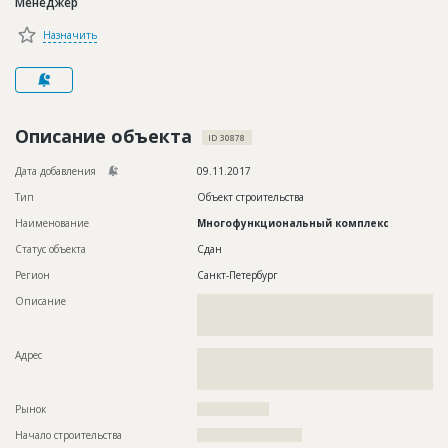
Менеджер
Новости
Назначить
Платные услуги
Пресс-релизы
Правила работы
Описание объекта
ID 30878
Контакты
Дата добавления
09.11.2017
Тип
Объект строительства
Личный кабинет
Наименование
Многофункциональный комплекс
Статус объекта
Сдан
Регион
Санкт-Петербург
Описание
??????????????????????????????????????????????????????????
??????????????????????????????????????????????????????????
?????????????????????????????????????????????????????
Адрес
??????????????????????????????????????????????????????????
??????????????????????????????????????????????????????????
???????????????????????
Рынок
??????????????????
Начало строительства
?????????????????????