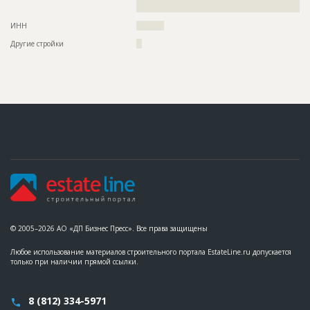
Ответственный
???????????????????????????????????????????????
?????
???????????????????????????????????????????????
ИНН
??????????
??????????????????
Другие стройки
??
Предполагаемые потребности
??????????????????????????????????????????????????????????
????????????????????????????????????????????????
ID
98885
Название
Расчистка территории для строительства
многофункционального центра
Дата обновления
??????????
Описание
??????????????????????????????????????????????????????????
???????????????????????????????????????
Этап строительства
Нулевой цикл
Ответственный
???????????????????????????????????????????????
???????????????????????????????????????????????
???????????????????????????????????????????????
???
© 2005–2026 АО «ДП Бизнес Пресс». Все права защищены
Предполагаемые потребности
???????????????????????????????????????????????????
Любое использование материалов строительного портала EstateLine.ru допускается
только при наличии прямой ссылки.
ID
93715
Название
Отливка свай при строительстве
8 (812) 334-5971
многофункционального центра