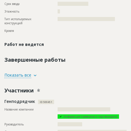
Срок ввода
?????????????????????
Этажность
??
Тип используемых
?????????????????????????????????????????????????
конструкций
Кровля
Работ не ведется
Завершенные работы
ID
142462
Показать все
Название
Отделка помещений
Участники
Дата обновления
??????????
Описание
??????????????????????????????????????????????????????????
Генподрядчик
??????????????????????????????????????????????????????????
ID 500451
?????????
Название компании
?????????????????????????????????????????????
Этап строительства
Внутренние и отделочные работы
Информация проверена и подтверждена
Ответственный
???????????????????????????????????????????????
???????????????????????????????????????????????
Руководитель
?????????????????????
???????????????????????????????????????????????