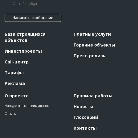
Дата обновления
??????????
Санкт-Петербург
Описание
??????????????????????????????????????????????????????????
??????
Написать сообщение
Этап строительства
Нулевой цикл
Ответственный
???????????????????????????????????????????????
База строящихся
Платные услуги
???????????????????????????????????????????????
объектов
???????????????????????????????????????????????
Горячие объекты
???
Инвестпроекты
Предполагаемые потребности
??????????????????????????????????????????????????????????
Пресс-релизы
????????????????????????????????????????
Call-центр
Тарифы
Реклама
О проекте
Правила работы
Конкурентные преимущества
Новости
Отзывы
Глоссарий
Контакты