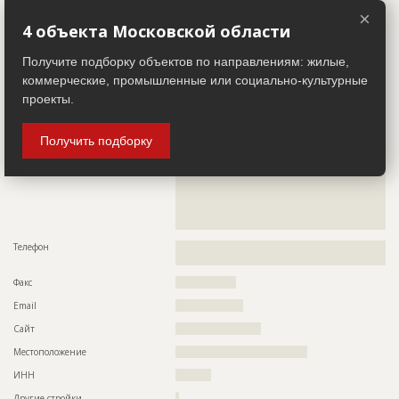
??????????????????????????????????????????????????
Другие стройки
??
×
Этап строительства
Фасадные работы и остекление
4 объекта Московской области
Ответственный
???????????????????????????????????????????????
Застройщик
ID 26252
Получите подборку объектов по направлениям: жилые,
???????????????????????????????????????????????
???????????????????????????????????????????????
Название компании
??????????????????????????????????????????????????????????
коммерческие, промышленные или социально-культурные
???????????????????????????????????????????????
?????????????????????
проекты.
???????????????????????????????????????????????
??????????????????????????????????
Информация проверена и подтверждена
Предполагаемые потребности
??????????????????????????????????????????????????????????
Описание
??????????????????????????????????????????????????????????
Получить подборку
??????????????????????????????????????????????????????????
??????????????????????????????????????????????????????????
??????????????????????????????????????????????????????????
??????????????????????????????????????????????????????????
??????????????????????????????????????????????????????????
??????????????????????????????????????????????????????????
??????????????????????????????????????????????????????????
??????????????????????????????????????????????????????????
??????????????????????????????????????????????????????????
??????????????????????????????????????????????????????????
??????????????????????????????????????????????????????????
??????????????????????????????????????????????????????????
??????????????????????????????????????????????????????????
??????????
??????????????????????????????????????????????????????????
??????????????????????????????????????????????????????????
Телефон
??????????????????????????????????????????????????????????
??????????????????????????????????????????????????????????
????????????????????
??????????????????????????????????????????????????????????
Факс
?????????????????
??????????????????????????????????????????????????????????
??????????????????????????????????????????????????????????
Email
???????????????????
??????????????????????????????????????????????????????????
??????????????????????????????????????????????????????????
Сайт
????????????????????????
??????????????????????????????????????????????????????????
??????????????????????????????????????????????????????????
Местоположение
?????????????????????????????????????
??????????????????
ИНН
??????????
ID
122757
Другие стройки
?