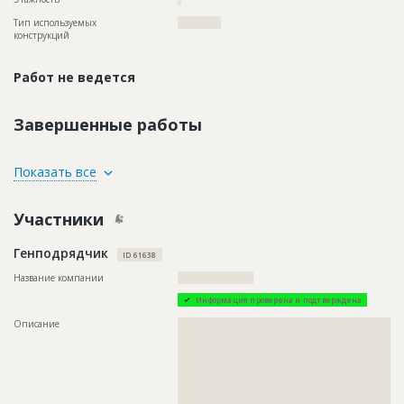
Тип используемых
????????????
конструкций
Работ не ведется
Завершенные работы
ID
100282
Показать все
Название
Монтаж труб при реконструкции теплового
пункта
Участники
Дата обновления
??????????
Генподрядчик
Описание
??????????????????????????????????????????????????????????
ID 61638
??????????????????????????????????????????????????
Название компании
?????????????????????
Этап строительства
Внутренние и отделочные работы
Информация проверена и подтверждена
Ответственный
???????????????????????????????????????????????
???????????????????????????????????????????????
Описание
??????????????????????????????????????????????????????????
???
??????????????????????????????????????????????????????????
??????????????????????????????????????????????????????????
Предполагаемые потребности
??????????????????????????????????????????????????????????
??????????????????????????????????????????????????????????
????????????
??????????????????????????????????????????????????????????
??????????????????????????????????????????????????????????
??????????????????????????????????????????????????????????