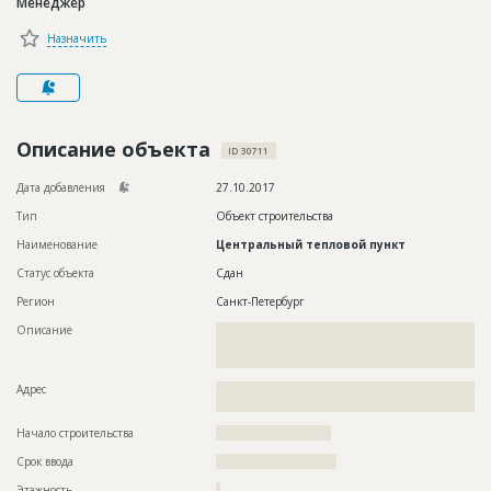
Менеджер
Новости
Назначить
Платные услуги
Пресс-релизы
Правила работы
Описание объекта
ID 30711
Контакты
Дата добавления
27.10.2017
Тип
Объект строительства
Личный кабинет
Наименование
Центральный тепловой пункт
Статус объекта
Сдан
Регион
Санкт-Петербург
Описание
??????????????????????????????????????????????????????????
??????????????????????????????????????????????????????????
??????????????????????
Адрес
??????????????????????????????????????????????????????????
??????????????????????
Начало строительства
?????????????????????
Срок ввода
??????????????????????
Этажность
?