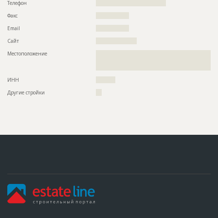
Телефон
????????????????????????????????????
Факс
?????????????????
Email
?????????????????
Сайт
?????????????????????
Местоположение
??????????????????????????????????????????????????????????
??????????????????????????????????????????????????????????
???????????????
ИНН
??????????
Другие стройки
???