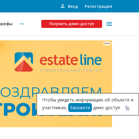
Вход
Регистрация
арифы
Получить демо-доступ
Платные услуги
ства
Рекламодателям
Call-центр
Инвестпроекты
ты
Чтобы увидеть информацию об объекте и
Подписка на Базу
участниках,
Закажите
демо-доступ
Пресс-релизы
Правила работы