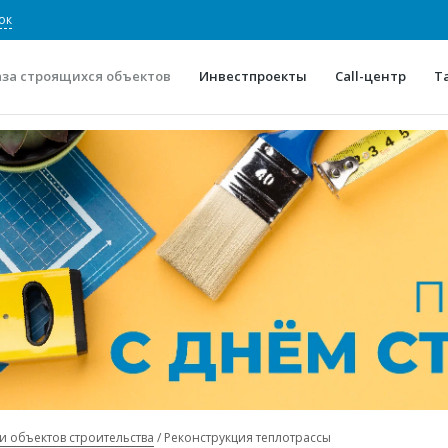
ок
аза строящихся объектов
Инвестпроекты
Call-центр
Т
О проекте
Конкурентные преимуще
Отзывы
Горячие объек
Глоссарий
Новости
и объектов строительства
Реконструкция теплотрассы