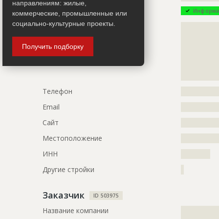
направлениям: жилые,
Ответственный
???????????
Информа
коммерческие, промышленные или
???????????
социально-культурные проекты.
Описание
?????????????
Предполагаемые потребности
?????????????
?????????????
?????????????
Получить подборку
?????????????
?????????????
?????????????
Телефон
?????????????
Email
?????????????
Сайт
?????????????
Местоположение
?????????????
ИНН
??????????
Другие стройки
?
Заказчик
ID 503975
Название компании
?????????????