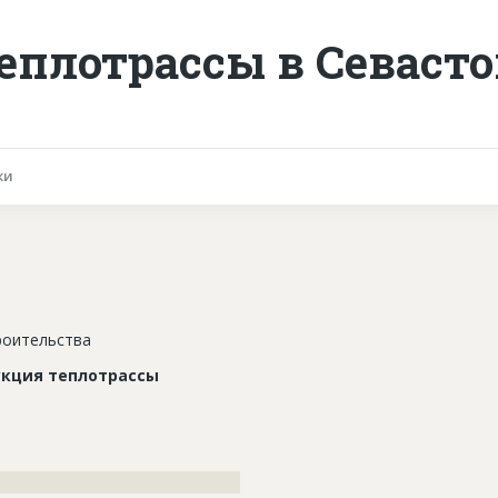
еплотрассы в Севаст
ки
роительства
укция теплотрассы
????????????????????????????????????