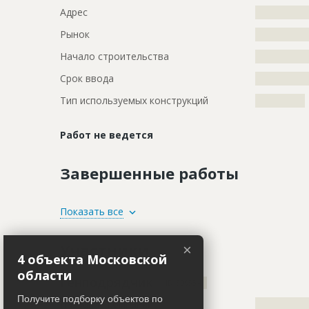
Адрес
?????????????
Рынок
?????????????
Начало строительства
???????????
Срок ввода
???????????
Тип используемых конструкций
????????????
Работ не ведется
Завершенные работы
ID
92439
Показать все
Название
Земельные
Участники
×
Дата обновления
??????????
4 объекта Московской
области
Описание
?????????????
Генподрядчик
ID 509554
Этап строительства
Общестрои
Получите подборку объектов по
Название компании
?????????????