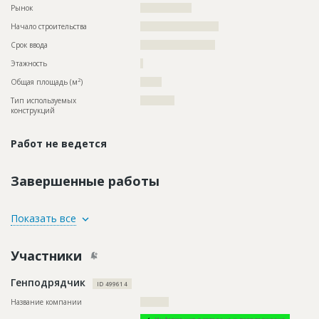
Рынок
??????????????????
Начало строительства
??????????????????????
Срок ввода
?????????????????????
Этажность
?
2
Общая площадь (м
)
??????
Тип используемых
????????????
конструкций
Работ не ведется
Завершенные работы
ID
102886
Показать все
Название
Внутренние работы, благоустройство.
Участники
Дата обновления
??????????
Описание
??????????????????????????????????????????????????????????
Генподрядчик
?????????????????????????????
ID 499614
Этап строительства
Внутренние и отделочные работы
Название компании
??????????
Ответственный
???????????????????????????????????????????????