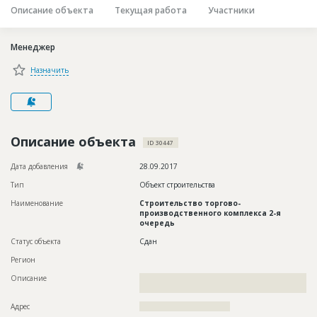
Описание объекта
Текущая работа
Участники
Новости
Платные услуги
Менеджер
Пресс-релизы
Назначить
Правила работы
Контакты
Описание объекта
Личный кабинет
ID 30447
Дата добавления
28.09.2017
Тип
Объект строительства
Наименование
Строительство торгово-
производственного комплекса 2-я
очередь
Статус объекта
Сдан
Регион
Описание
??????????????????????????????????????????????????????????
?????????????????????????????????????????????????????????
Адрес
????????????????????????????????