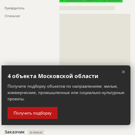
Информация проверена и подтверждена
???????????????????????????????????????????????
???????????????????????????????????????????????
Руководитель
??????????????????????????????????????????????
???????????????????????????????????????????????
Описание
??????????????????????????????????????????????????????????
????????????????????
??????????????????????????????????????????????????????????
Предполагаемые потребности
??????????????????????????????????????????????????????????
??????????????????????????????????????????????????????????
????????????????????
??????????????????????????????????????????????????????????
??????????????????????????????????????????????????????????
??????????????????????????????????????????????????????????
??????????????????????????????????????????????????????????
ID
97273
??????????????????????????????????????????????????????????
Название
Наружные отделочные работы и остекление
??????????????????????????????????????????????????????????
??????????????????????????????????????????????????????????
Дата обновления
??????????
??????????????????????????????????????????????????????????
??????????????????????????????????????????????????????????
Описание
??????????????????????????????????????????????????????????
?????????????????????????????????????????????????
????????
×
4 объекта Московской области
Телефон
????????????????????????????????????
Этап строительства
Фасадные работы и остекление
Email
???????????????????
Ответственный
???????????????????????????????????????????????
Получите подборку объектов по направлениям: жилые,
???????????????????????????????????????????????
Сайт
?????????????????????????????????????????????????????
коммерческие, промышленные или социально-культурные
???????????????????????????????????????????????
???????????????????????????????????????????????
Местоположение
??????????????????????????????????????????????????????????
проекты.
????????????????????
??????????????????????????
Предполагаемые потребности
??????????????????????????????????????????????????????????
ИНН
??????????
Получить подборку
??????????????????????????????????????????????????????????
Другие стройки
?
??????????????????????????
Заказчик
ID
92427
ID 509545