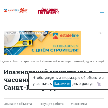
РЕКЛАМА • АО "ДП БИЗНЕС ПРЕСС"
ройщиков и объектов строительства
Иоанновский монастырь с часовней,садом и оградой
О проекте
Иоанновский монастырь с
Горячие объекты
Чтобы увидеть информацию об объекте и
часовней,садом и оградой в
участниках,
Закажите
демо-доступ
База строящихся объектов
Санкт-Петербурге
Инвестпроекты
Глоссарий
Описание объекта
Текущая работа
Участники