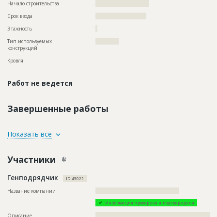
Начало строительства
??????????????????????
Срок ввода
?????????????????????
Этажность
?
Тип используемых
????????????
конструкций
Кровля
Работ не ведется
Завершенные работы
ID
92316
Показать все
Название
Гидроизоляция стен при реставрации здания
Участники
Дата обновления
??????????
Описание
??????????????????????????????????????????????????????????
Генподрядчик
???????????????????????????????
ID 43022
Этап строительства
Фасадные работы и остекление
Название компании
???????????????????????????????????????????
Ответственный
???????????????????????????????????????????????
Информация проверена и подтверждена
???????????????????????????????????????????????
???????????????????????????????????????????????
Описание
??????????????????????????????????????????????????????????