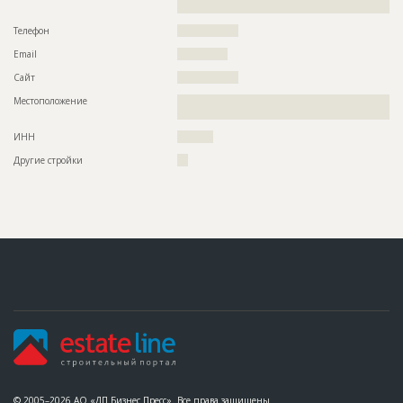
????????????????
Телефон
?????????????????
Email
??????????????
Сайт
?????????????????
Местоположение
??????????????????????????????????????????????????????????
????????????????????
ИНН
??????????
Другие стройки
???
© 2005–2026 АО «ДП Бизнес Пресс». Все права защищены