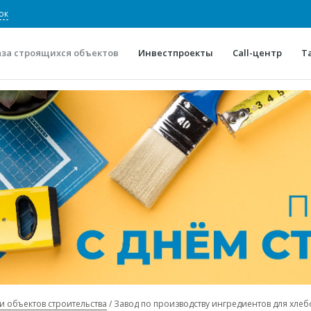
ок
аза строящихся объектов
Инвестпроекты
Call-центр
Т
О проекте
Конкурентные преимуще
Отзывы
Горячие объек
Глоссарий
Новости
и объектов строительства
Завод по производству ингредиентов для хл