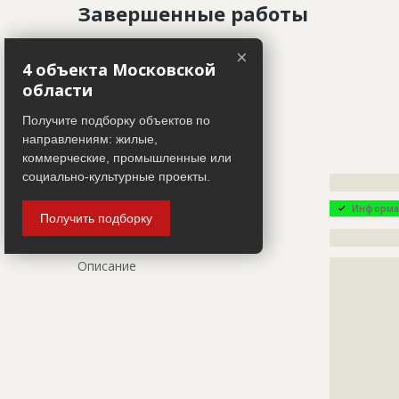
Завершенные работы
×
ID
97394
Показать все
4 объекта Московской
области
Название
Кладка сте
Участники
производст
Получите подборку объектов по
Дата обновления
??????????
направлениям: жилые,
Генподрядчик
ID 65993
коммерческие, промышленные или
Описание
?????????????
социально-культурные проекты.
Название компании
?????????????
?????????????
Информа
Этап строительства
Фасадные 
Получить подборку
Руководитель
?????????????
Ответственный
???????????
???????????
Описание
?????????????
???????????
?????????????
?????????????
Предполагаемые потребности
?????????????
?????????????
?????????????
?????????????
?????????????
?????????????
?????????????
ID
92240
?????????????