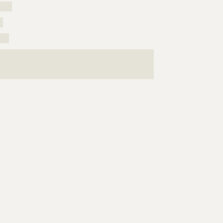
????
?
???
???????????????????????????????????????????????????
???????????????????????????????????????????????????