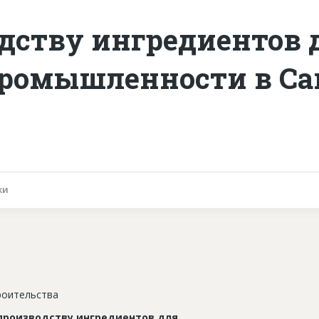
одству ингредиентов 
промышленности в Са
ки
роительства
производству ингредиентов для