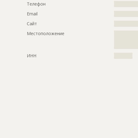
Телефон
?????????????
Email
?????????????
Сайт
?????????????
Местоположение
?????????????
?????????????
????
ИНН
??????????