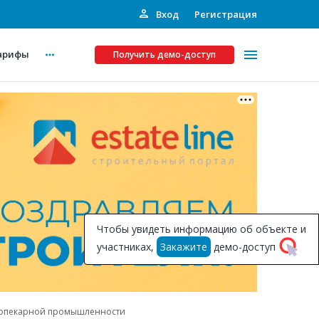
Вход
Регистрация
арифы
Получить демо-доступ
Платные услуги
ства
Рекламодателям
Call-центр
Инвестпроекты
ты
Чтобы увидеть информацию об объекте и
Подписка на Базу
участниках,
Закажите
демо-доступ
Пресс-релизы
Правила работы
ебопекарной промышленности