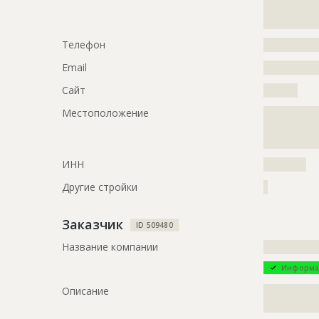
?????????????
Название
Монтаж ме
?????????????
здания
Телефон
?????????????
Дата обновления
??????????
Email
?????????????
Описание
?????????????
?????????????
Сайт
????????
?????????????
Местоположение
?????????????
Этап строительства
Общестрои
?????????????
?
Ответственный
???????????
???????????
ИНН
??????????
???????????
Другие стройки
?
Предполагаемые потребности
?????????????
?????????????
Заказчик
?????
ID 509480
Название компании
?????????????
Информа
Описание
?????????????
??????????