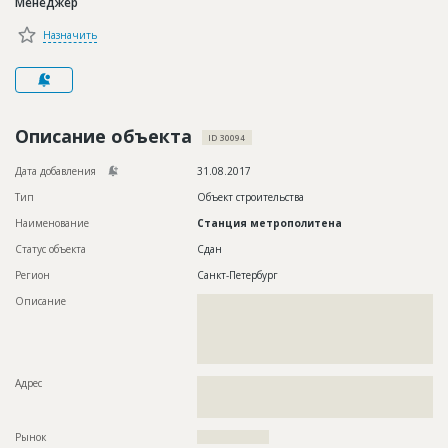
Менеджер
Новости
Назначить
Платные услуги
Пресс-релизы
Правила работы
Описание объекта
ID 30094
Контакты
Дата добавления
31.08.2017
Тип
Объект строительства
Личный кабинет
Наименование
Станция метрополитена
Статус объекта
Сдан
Регион
Санкт-Петербург
Описание
??????????????????????????????????????????????????????????
??????????????????????????????????????????????????????????
??????????????????????????????????????????????????????????
??????????????????????????????????????????????????????????
?
Адрес
??????????????????????????????????????????????????????????
??????????????????????????????????????????????????????????
???????????????????????
Рынок
??????????????????