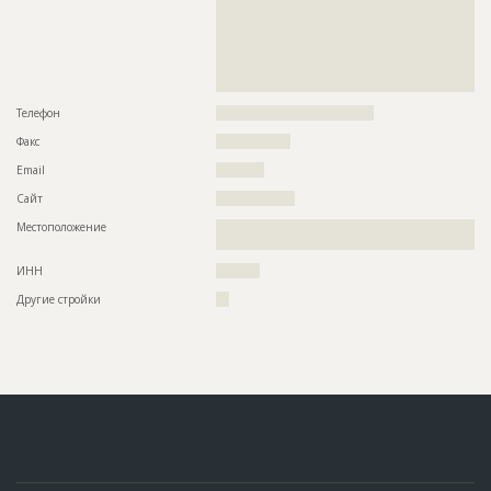
??????????????????????????????????????????????????????????
Название
Поиск генподрядчика
??????????????????????????????????????????????????????????
??????????????????????????????????????????????????????????
Дата обновления
??????????
??????????????????????????????????????????????????????????
??????????????????????????????????????????????????????????
Описание
??????????????????????????????????????????????????????????
??????
??????????????????????????????????????????????????????????
??????????????????????????????????????????????????????????
Телефон
????????????????????????????????????
??????????????????????????????????????????????????????????
??????????????????????????????????????????????????????????
Факс
?????????????????
??????????????????????????????????????????????????????????
??????????????????????????????????????????????????????????
Email
???????????
??????????????????????????????????????????????????????????
??????????????????????????????????????????????????????????
Сайт
??????????????????
??????????????????????????????????????????????????????????
Местоположение
??????????????????????????????????????????????????????????
??????????????????????????????????????????????????????????
???????
??????????????????????????????????????????????????????????
??????????????????????????????????????????????????????????
ИНН
??????????
??????????????????????????????????????????????????????????
??????????????????????????????????????????????????????????
Другие стройки
???
????????????????????????????
Этап строительства
Нулевой цикл
Ответственный
???????????????????????????????????????????????
?
Предполагаемые потребности
??????????????????????????????????????????????????????????
?????????????????????????????????????
ID
2334155