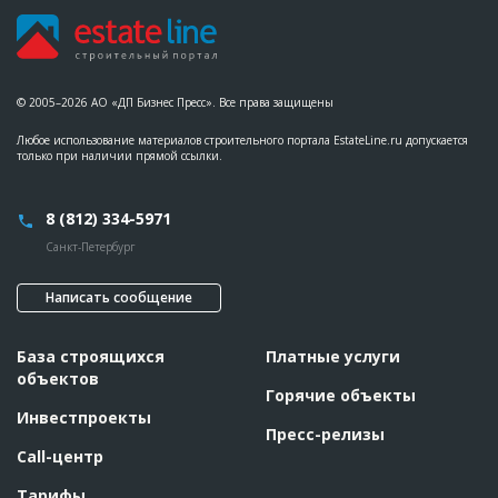
Название
Работы на разных стадиях
Дата обновления
??????????
Описание
??????????????????????????????????????????????????????????
??????????????????????????????????????????????????????????
??????????????????????????????????????????????????????????
© 2005–2026 АО «ДП Бизнес Пресс». Все права защищены
??????????????????????????????????????????????????????????
????????????????????????????????????????????????????
Любое использование материалов строительного портала EstateLine.ru допускается
только при наличии прямой ссылки.
Этап строительства
Нулевой цикл
Ответственный
???????????????????????????????????????????????
?
8 (812) 334-5971
Предполагаемые потребности
??????????????????????????????????????????????????????????
???????????????????????????????????????
Санкт-Петербург
ID
2033892
Написать сообщение
Название
Работы на разных стадиях
Дата обновления
??????????
База строящихся
Платные услуги
объектов
Описание
??????????????????????????????????????????????????????????
Горячие объекты
??????????????????????????????????????????????????????????
??????????????????????????????????????????????????????????
Инвестпроекты
??????????????????????????????????????????
Пресс-релизы
Call-центр
Этап строительства
Нулевой цикл
Ответственный
???????????????????????????????????????????????
Тарифы