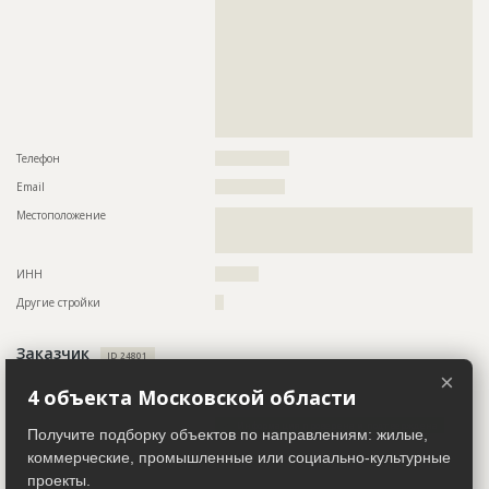
??????????????????????????????????????????????????????????
???????????????????????????????????????????
??????????????????????????????????????????????????????????
??????????????????????????????????????????????????????????
Предполагаемые потребности
??????????????????????????????????????????????????????????
??????????????????????????????????????????????????????????
??????????????????????????????????????????????????????????
??????????????????????????????????????????????????????????
????????????????????????????????????????????????
??????????????????????????????????????????????????????????
??????????????????????????????????????????????????????????
??????????????????????????????????????????????????????????
ID
3632556
???????????????????????????????????????
Название
Внутренние работы
Телефон
?????????????????
Дата обновления
??????????
Email
????????????????
Описание
??????????????????????????????????????????????????????????
Местоположение
??????????????????????????????????????????????????????????
??????????????????????????????????????????????????????????
??????????????????????????????????????????????????????????
??????????????????????????????????????????????????????????
???????????????????????????
??????????????????????????????????????????????????????????
??????????????????????????????????????????????????????????
ИНН
??????????
??????????????????????????????????????????????????????????
??????????????????????????????????????????????????????????
Другие стройки
??
??????????????????????????????????????????????????????????
????????????????????
Заказчик
Этап строительства
Внутренние и отделочные работы
ID 24801
×
Ответственный
???????????????????????????????????????????????
Название компании
??????????????????????????????????????????????????????????
4 объекта Московской области
???????????????????????????????????????????????
???????????????????????????????????????
?????
Информация проверена и подтверждена
Получите подборку объектов по направлениям: жилые,
Предполагаемые потребности
??????????????????????????????????????????????????????????
Описание
??????????????????????????????????????????????????????????
коммерческие, промышленные или социально-культурные
??????????????????????????????????????????????????????????
??????????????????????????????????????????????????????????
????????
проекты.
??????????????????????????????????????????????????????????