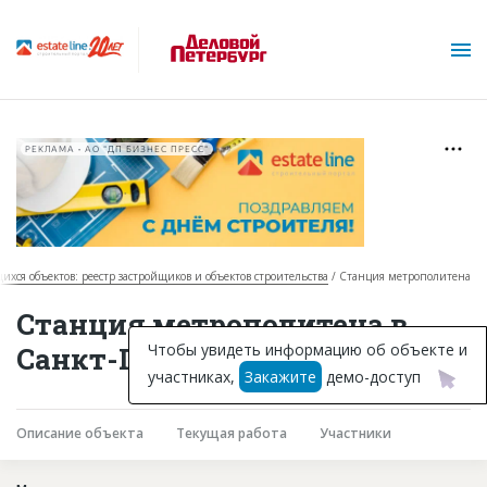
РЕКЛАМА • АО "ДП БИЗНЕС ПРЕСС"
щихся объектов: реестр застройщиков и объектов строительства
Станция метрополитена
О проекте
Станция метрополитена в
Горячие объекты
Чтобы увидеть информацию об объекте и
Санкт-Петербурге
участниках,
Закажите
демо-доступ
База строящихся объектов
Инвестпроекты
Описание объекта
Текущая работа
Участники
Глоссарий