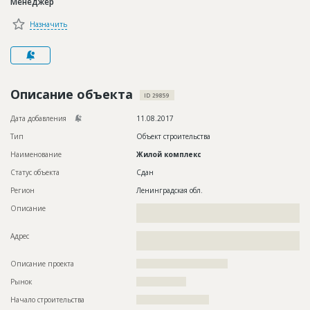
Менеджер
Новости
Назначить
Платные услуги
Пресс-релизы
Правила работы
Описание объекта
ID 29859
Контакты
Дата добавления
11.08.2017
Тип
Объект строительства
Личный кабинет
Наименование
Жилой комплекс
Статус объекта
Сдан
Регион
Ленинградская обл.
Описание
??????????????????????????????????????????????????????????
???????????????????????????????????????????
Адрес
??????????????????????????????????????????????????????????
????????????????????????????
Описание проекта
?????????????????????????????????
Рынок
??????????????????
Начало строительства
?????????????????????