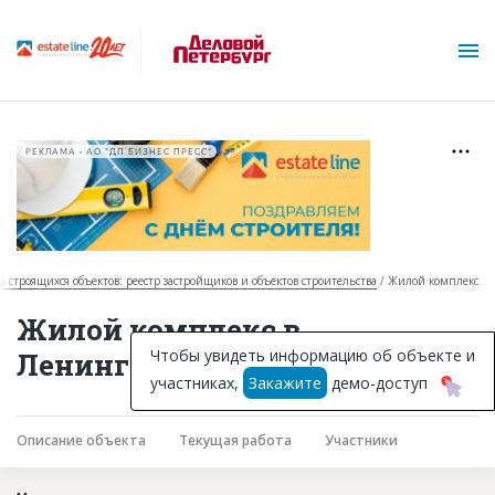
РЕКЛАМА • АО "ДП БИЗНЕС ПРЕСС"
за строящихся объектов: реестр застройщиков и объектов строительства
Жилой комплекс
О проекте
Жилой комплекс в
Горячие объекты
Чтобы увидеть информацию об объекте и
Ленинградской области
участниках,
Закажите
демо-доступ
База строящихся объектов
Инвестпроекты
Описание объекта
Текущая работа
Участники
Глоссарий