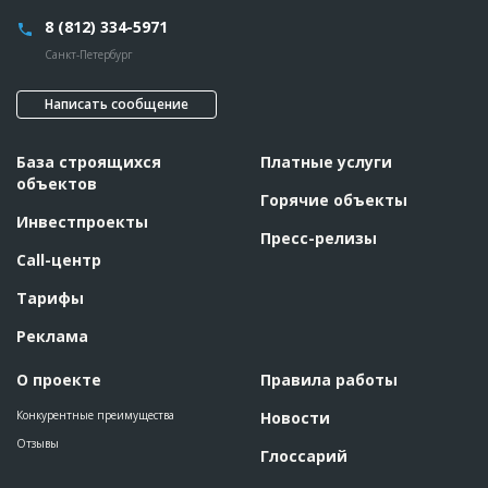
??????????????????????????????????????????????
8 (812) 334-5971
Этап строительства
Внутренние и отделочные работы
Санкт-Петербург
Ответственный
???????????????????????????????????????????????
???????????????????????????????????????????????
???????????????????????????????????????????????
Написать сообщение
???????????????????????????????????????????????
???????????????????????????????????????????????
???????????????????????????????????????????????
???????????????????????????????????????????????
База строящихся
Платные услуги
???????????????????????????????????????????????
объектов
???????
Горячие объекты
Предполагаемые потребности
??????????????????????????????????????????????????????????
Инвестпроекты
??????????????????????????????????????????????????????????
Пресс-релизы
??????????????????????????????????????????????????????????
Call-центр
??????????????????????????????????????????????????????????
??????????????????????????????????????????????????????????
??????????????????????????????????????????????????????????
Тарифы
??????????????????????????????????????????????????????????
??????????????????????????????????????????????????????????
Реклама
??????????????????????????????????????????????????????????
??????????????????????????????????????????????????????????
??????????????????????????????????????????????????????????
О проекте
Правила работы
??????????????????????????????????????????????????????????
??????????????????????????????????????????????????????????
??????????????????????????????????????????????????????????
Конкурентные преимущества
Новости
???????????????????????????????
Отзывы
Глоссарий
ID
140518