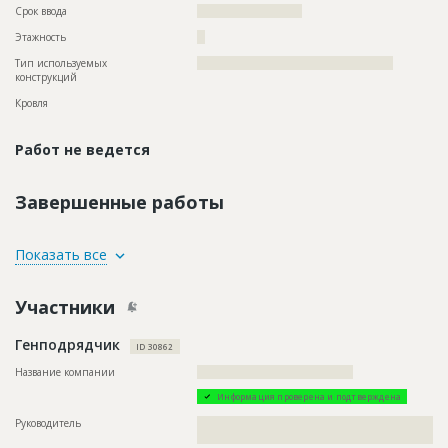
Срок ввода
?????????????????????
Этажность
??
Тип используемых
?????????????????????????????????????????????????
конструкций
Кровля
Работ не ведется
Завершенные работы
ID
1346020
Показать все
Название
Отделка помещений
Участники
Дата обновления
??????????
Описание
??????????????????????????????????????????????????????????
Генподрядчик
??????????????????????????????????????????????????????????
ID 30862
???????????????
Название компании
???????????????????????????????????????
Этап строительства
Внутренние и отделочные работы
Информация проверена и подтверждена
Ответственный
???????????????????????????????????????????????
???????????????????????????????????????????????
Руководитель
??????????????????????????????????????????????????????????
???????????????????????????????????????????????
??