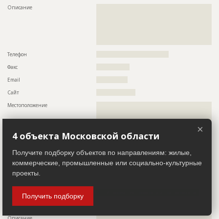
???????????????????????????????????????????????
Описание
??????????????????????????????????????????????????????????
???????????????????????????????????????????????
??????????????????????????????????????????????????????????
???????????????????????????????????????????????
??????????????????????????????????????????????????????????
???????????????????????????????????????????????
??????????????????????????????????????????????????????????
??????????????????????????
??????????????????????????????????????????????????????????
Предполагаемые потребности
??????????????????????????????????????????????????????????
?????????????????????????????
??????????????????????????????????????????????????????????
Телефон
?????????????????????????????????????
??????????????????????????????????????????????????????????
??????????????????????????????????????????????????????????
Факс
?????????????????
??????????????????????????????????????????????????????????
??????????????????????????????????????????????????????????
Email
????????????????
??????????????????????????????????????????????????????????
??????????????????????????????????????????????????????????
Сайт
????????????????????
??????????????????????????????????????????????????????????
??????????????????????????????????????????????????????????
Местоположение
??????????????????????????????????????????????????????????
??????????????????????????????????????????????????????????
??????????????????????????????????????????????????????????
??????????????????????????????????????????????????????????
????????????????
??????????????????????????????????????????????????????????
×
??????????????????????????????????????????????????????????
ИНН
??????????
4 объекта Московской области
???????????????????????????????
Другие стройки
??
Получите подборку объектов по направлениям: жилые,
ID
1346018
коммерческие, промышленные или социально-культурные
Заказчик
ID 43040
Название
Отделка помещений
проекты.
Название компании
??????????????
Дата обновления
??????????
Информация проверена и подтверждена
Получить подборку
Описание
??????????????????????????????????????????????????????????
??????????????????????????????????????????????????????????
Руководитель
??????????????????????????????????????????????
??????
Описание
??????????????????????????????????????????????????????????