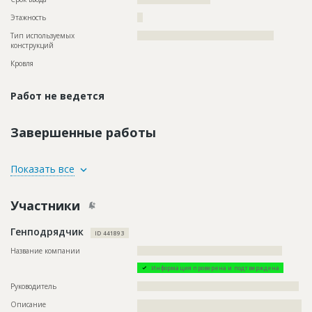
Этажность
??
Тип используемых
?????????????????????????????????????????????????
конструкций
Кровля
Работ не ведется
Завершенные работы
ID
121179
Показать все
Название
Отделка помещений
Участники
Дата обновления
??????????
Описание
??????????????????????????????????????????????????????????
Генподрядчик
?????????????????????????????????????????????????????
ID 441893
Этап строительства
Внутренние и отделочные работы
Название компании
????????????????????????????????????????????????????
Ответственный
???????????????????????????????????????????????
Информация проверена и подтверждена
???????????????????????????????????????????????
???????????????????????????????????????????????
Руководитель
??????????????????????????????????????????????????????????
????????
Описание
??????????????????????????????????????????????????????????