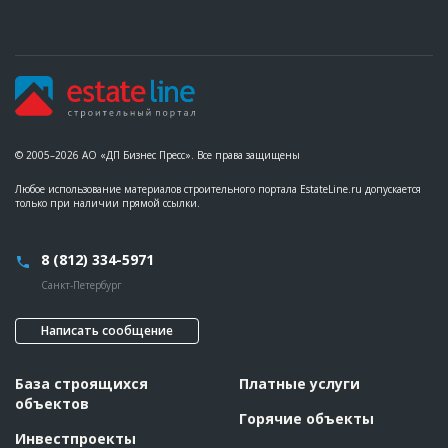
Этап строительства
Внутренние и отделочные работы
Ответственный
???????????????????????????????????????????????
???????????????????????????????????????????????
???????????????????????????????????????????????
???????????????????????????????????????????????
???????????????
Предполагаемые потребности
??????????????????????????????????????????????????????????
??????????????????????????????
© 2005–2026 АО «ДП Бизнес Пресс». Все права защищены
ID
102136
Любое использование материалов строительного портала EstateLine.ru допускается
Название
Покраска фасада при строительстве жилого
только при наличии прямой ссылки.
комплекса
Дата обновления
??????????
8 (812) 334-5971
Описание
??????????????????????????????????????????????????????????
??????????????????????????????????????????????????????????
Санкт-Петербург
????????
Этап строительства
Фасадные работы и остекление
Написать сообщение
Ответственный
???????????????????????????????????????????????
?????????????????????????
Предполагаемые потребности
??????????????????????????????????????????????????????????
База строящихся
Платные услуги
??????????????????????????????
объектов
Горячие объекты
Инвестпроекты
ID
95087