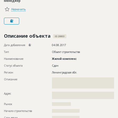
Менеджер
Новости
Назначить
Платные услуги
Пресс-релизы
Правила работы
Описание объекта
ID 29803
Контакты
Дата добавления
04.08.2017
Тип
Объект строительства
Личный кабинет
Наименование
Жилой комплекс
Статус объекта
Сдан
Регион
Ленинградская обл.
Описание
??????????????????????????????????????????????????????????
??????????????????????????????????????????????????????????
??????????????
Адрес
??????????????????????????????????????????????????????????
???
Рынок
??????????????????
Начало строительства
?????????????????????
Срок ввода
?????????????????????