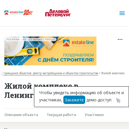
РЕКЛАМА • АО "ДП БИЗНЕС ПРЕСС"
за строящихся объектов: реестр застройщиков и объектов строительства
Жилой комплекс
О проекте
Жилой комплекс в
Горячие объекты
Чтобы увидеть информацию об объекте и
Ленинградской области
участниках,
Закажите
демо-доступ
База строящихся объектов
Инвестпроекты
Описание объекта
Текущая работа
Участники
Глоссарий