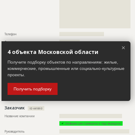
Предполагаемые потребности
??????????????????????????????????????????????????????????
??????????????????????????????????????????????????????????
??????????????????????????????????????????????????????????
??????????????????????????????????????????????????????????
??????????????????????????????????????????????????????????
??????????????????????????????????????????????????????????
??????????????????????????????????????????????????????????
??????????????????????????????????????????????????????????
??????????????????????????????????????????????????????????
??????????????????????????????????????????????????????????
??????????????????????????????????????????????????????????
??????????????????????????????????????????????????????????
??????????????????????????????????????????????????????????
???????????????????????????????
??????????????????????????????????????????????????????????
Телефон
?????????????????????????????????????
??????????????????????????????????????????????????????????
??????????????????????????????????????????????????????????
Факс
?????????????????
??????????????????????????????????????????????????????????
×
??????????????????????????????????????????????????????????
Email
???????????????????
4 объекта Московской области
??????????????????????????????????????????????????????????
??????????????????????????????????????????????????????????
Сайт
???????????????????????
???????????????????????????????
Получите подборку объектов по направлениям: жилые,
Местоположение
??????????????????????????????????????????????????????????
коммерческие, промышленные или социально-культурные
??????????????????????????????????????????????????????????
ID
114641
??????????????????????????????????????????????????????????
проекты.
????????????????????????
Название
Внутренние работы при строительстве жилого
комплекса
ИНН
??????????
Получить подборку
Дата обновления
??????????
Другие стройки
??
Описание
??????????????????????????????????????????????????????????
??????????????????????????????????????????????????????????
Заказчик
ID 441893
??????????????????????????????????????????????????????????
????
Название компании
????????????????????????????????????????????????????
Этап строительства
Внутренние и отделочные работы
Информация проверена и подтверждена
Ответственный
???????????????????????????????????????????????
Руководитель
??????????????????????????????????????????????????????????
???????????????????????????????????????????????