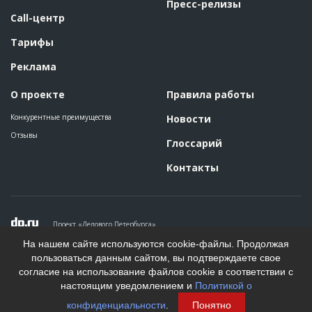
Пресс-релизы
Название
Кладка стен кирпичом при строительстве
Call-центр
жилого комплекса
Дата обновления
??????????
Тарифы
Описание
??????????????????????????????????????????????????????????
Реклама
?????????????
Этап строительства
Фасадные работы и остекление
О проекте
Правила работы
Ответственный
???????????????????????????????????????????????
?????????????????????????
Конкурентные преимущества
Новости
Предполагаемые потребности
??????????????????????????????????????????????????????????
Отзывы
??????????????????????????????????
Глоссарий
Контакты
ID
90614
Название
Отливка 4-го этажа при строительстве жилого
комплекса
Дата обновления
??????????
Проект «Делового Петербурга»
Описание
??????????????????????????????????????????????????????????
Политика конфиденциальности
На нашем сайте используются cookie-файлы. Продолжая
????
Пользовательское соглашение
пользоваться данным сайтом, вы подтверждаете свое
Этап строительства
Общестроительные работы
На информационном ресурсе применяются рекомендательные
согласие на использование файлов cookie в соответствии с
технологии. Подробнее.
Ответственный
???????????????????????????????????????????????
настоящим уведомлением и
Политикой о
?????????????????????????
Создание сайта
конфиденциальности
.
Понятно
Предполагаемые потребности
??????????????????????????????????????????????????????????