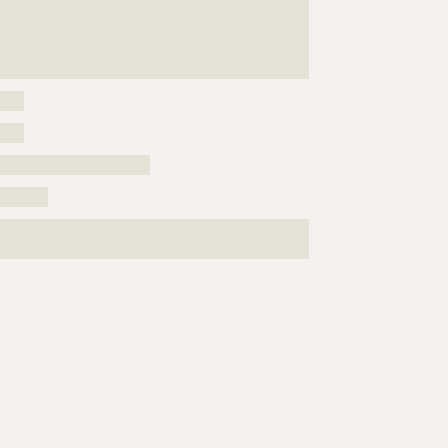
???????????????????????????????????????????????????
???????????????????????????????????????????????????
???????????????????????????????????????????????????
??????
???????????????????????????????????????????????????
????????????
????
????
?????????????????????????
????????
???????????????????????????????????????????????????
?????????????????????????????????