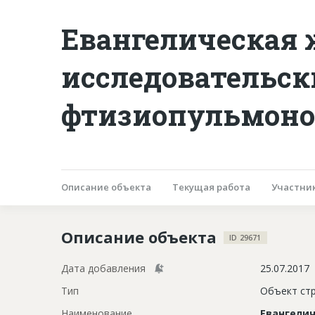
Евангелическая 
исследовательск
фтизиопульмонол
Описание объекта
Текущая работа
Участни
Описание объекта
ID 29671
Дата добавления
25.07.2017
Тип
Объект ст
Наименование
Евангелич