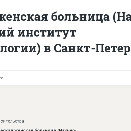
женская больница (Н
ий институт
огии) в Санкт-Петер
ки
роительства
еская женская больница (Научно-