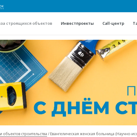
ок
аза строящихся объектов
Инвестпроекты
Call-центр
Т
О проекте
Конкурентные преимуще
Отзывы
Горячие объек
Глоссарий
Новости
и объектов строительства
Евангелическая женская больница (Научно-ис