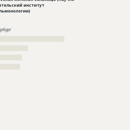
ательский институт
льмонологии)
рбург
?????????????????????????????????????
????????????????
???????????
??????????