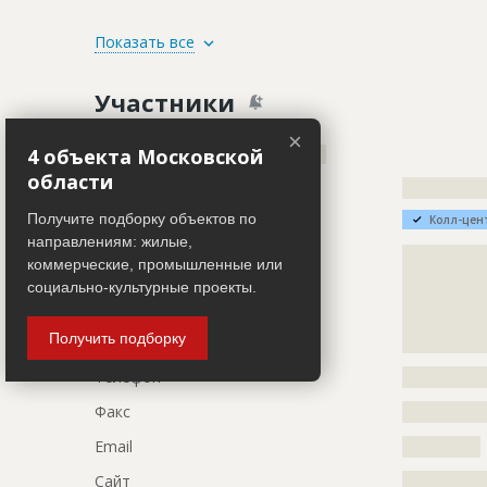
ID
101196
Показать все
Название
Продолжает
Участники
фасада зда
Дата обновления
??????????
×
Генподрядчик
4 объекта Московской
ID 487974
Описание
?????????????
области
Название компании
?????????????
?????????????
Получите подборку объектов по
Колл-цен
Этап строительства
Фасадные 
направлениям: жилые,
Описание
?????????????
Ответственный
???????????
коммерческие, промышленные или
?????????????
???????????
социально-культурные проекты.
?????????????
Предполагаемые потребности
?????????????
?????????????
Получить подборку
?????????????
ID
96430
Телефон
?????????????
Название
Восстановл
Факс
?????????????
фасада зда
Email
????????????
Дата обновления
??????????
Сайт
?????????????