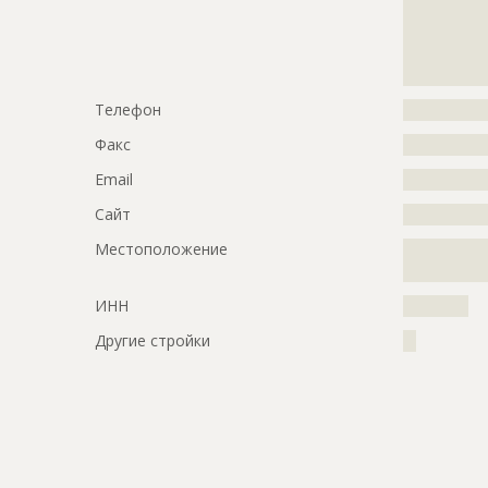
?????????????
Предполагаемые потребности
?????????????
?????????????
?????????????
?????????????
?????????????
Телефон
?????????????
Факс
?????????????
Email
?????????????
Сайт
?????????????
Местоположение
?????????????
?????????????
ИНН
??????????
Другие стройки
??