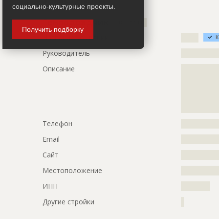
Дата обновления
??????????
социально-культурные проекты.
Описание
?????????????
Генподрядчик
ID 521641
Получить подборку
Этап строительства
Внутренни
Название компании
??????
К
Ответственный
???????????
Руководитель
?????????????
???????????
Описание
?????????????
???????????
?????????????
???????????
?????????????
???????????
?????????????
???????????
?????????????
???????????
Телефон
?????????????
Предполагаемые потребности
?????????????
?????????????
Email
?????????????
?????????????
?????????????
Сайт
?????????????
?????????????
Местоположение
?????????????
?????????????
ИНН
??????????
ID
142285
Другие стройки
?
Название
Внутренни