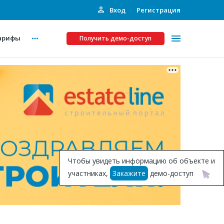
Вход
Регистрация
арифы
Получить демо-доступ
Платные услуги
ства
Рекламодателям
Call-центр
Инвестпроекты
ты
Чтобы увидеть информацию об объекте и
Подписка на Базу
участниках,
Закажите
демо-доступ
Пресс-релизы
Правила работы