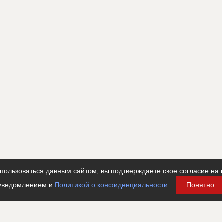
???????????????????????????????????????????????????
????????????????????????????
асада
???????????????????????????????????????????????????
???????????????????????????????????
работы и остекление
????????????????????????????????????????????
????????????????????????????????????????????
????????????????????????????????????????????
ользоваться данным сайтом, вы подтверждаете свое согласие на 
???????????????????????????????????????????????????
уведомлением и
Политикой о конфиденциальности
.
Понятно
???????????????????????????????????????????????????
???????????????????????????????????????????????????
???????????????????????????????????????????????????
???????????????????????????????????????????????????