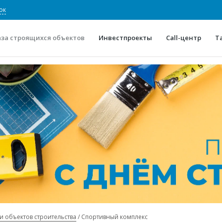
ок
аза строящихся объектов
Инвестпроекты
Call-центр
Т
О проекте
Конкурентные преимуще
Отзывы
Горячие объек
Глоссарий
Новости
и объектов строительства
Спортивный комплекс