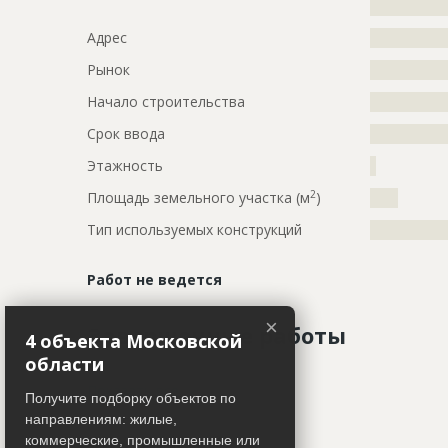
?????????????
Адрес
?????????????
Рынок
?????????????
Начало строительства
???????????
Срок ввода
???????????
Этажность
?
2
Площадь земельного участка (м
)
????
Тип используемых конструкций
?????????????
Работ не ведется
×
Завершенные работы
4 объекта Московской
области
ID
147273
Показать все
Получите подборку объектов по
направлениям: жилые,
Название
Внутренни
Участники
коммерческие, промышленные или