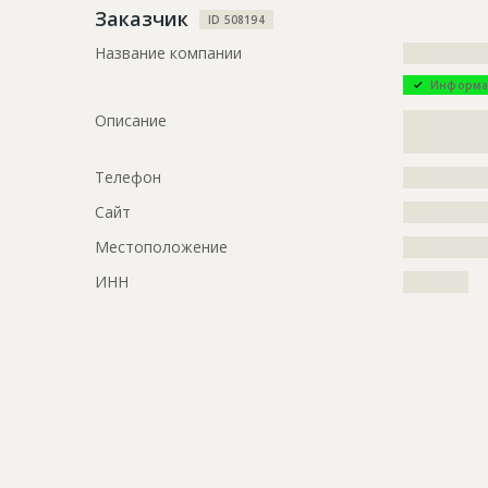
Заказчик
Дата обновления
??????????
ID 508194
Название компании
?????????????
Описание
?????????????
Информа
Этап строительства
Внутренни
Описание
?????????????
Ответственный
???????????
?????????????
???????????
???????????
Телефон
?????????????
???????????
Сайт
?????????????
???????????
????????
Местоположение
?????????????
Предполагаемые потребности
?????????????
ИНН
??????????
?????????????
?????????????
?????????????
?????????????
?????????????
?????????????
?????????????
?????????????
?????????????
?????????????