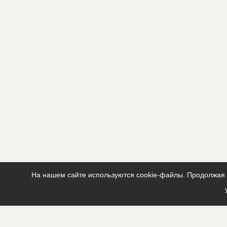
?????????????
?????????????
ID
137464
Название
Отделка ф
Дата обновления
??????????
Описание
?????????????
?????????????
Этап строительства
Фасадные 
Ответственный
???????????
???????????
???????????
???
На нашем сайте используются cookie-файлы. Продолжая п
Предполагаемые потребности
?????????????
?????????????
?????????????
?????????????
?????????????